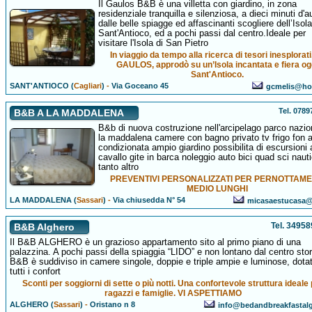
Il Gaulos B&B è una villetta con giardino, in zona
residenziale tranquilla e silenziosa, a dieci minuti d'a
dalle belle spiagge ed affascinanti scogliere dell’Isola
Sant'Antioco, ed a pochi passi dal centro.Ideale per
visitare l'Isola di San Pietro
In viaggio da tempo alla ricerca di tesori inesplorati
GAULOS, approdò su un’Isola incantata e fiera og
Sant'Antioco.
SANT'ANTIOCO (
Cagliari
)
-
Via Goceano 45
gcmelis@hot
Tel. 078
B&B A LA MADDALENA
B&b di nuova costruzione nell'arcipelago parco nazio
la maddalena camere con bagno privato tv frigo fon a
condizionata ampio giardino possibilita di escursioni 
cavallo gite in barca noleggio auto bici quad sci naut
tanto altro
PREVENTIVI PERSONALIZZATI PER PERNOTTAME
MEDIO LUNGHI
LA MADDALENA (
Sassari
)
-
Via chiusedda N° 54
micasaestucasa@a
Tel. 3495
B&B Alghero
Il B&B ALGHERO è un grazioso appartamento sito al primo piano di una
palazzina. A pochi passi della spiaggia “LIDO” e non lontano dal centro stori
B&B è suddiviso in camere singole, doppie e triple ampie e luminose, dotat
tutti i confort
Sconti per soggiorni di sette o più notti. Una confortevole struttura ideale
ragazzi e famiglie. VI ASPETTIAMO
ALGHERO (
Sassari
)
-
Oristano n 8
info@bedandbreakfastalg