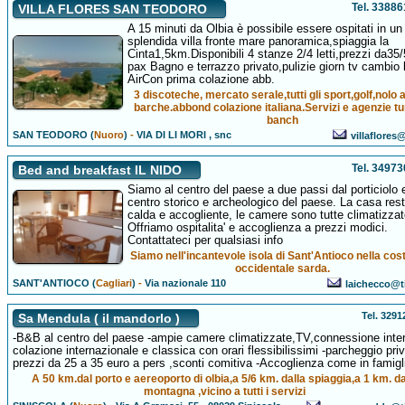
Tel. 3388
VILLA FLORES SAN TEODORO
A 15 minuti da Olbia è possibile essere ospitati in un
splendida villa fronte mare panoramica,spiaggia la
Cinta1,5km.Disponibili 4 stanze 2/4 letti,prezzi da35
pax Bagno e terrazzo privato,pulizie giorn tv cambio
AirCon prima colazione abb.
3 discoteche, mercato serale,tutti gli sport,golf,nolo 
barche.abbond colazione italiana.Servizi e agenzie tu
banch
SAN TEODORO (
Nuoro
)
-
VIA DI LI MORI , snc
villaflores@
Tel. 3497
Bed and breakfast IL NIDO
Siamo al centro del paese a due passi dal porticiolo 
centro storico e archeologico del paese. La casa res
calda e accogliente, le camere sono tutte climatizzat
Offriamo ospitalita' e accoglienza a prezzi modici.
Contattateci per qualsiasi info
Siamo nell'incantevole isola di Sant'Antioco nella cos
occidentale sarda.
SANT'ANTIOCO (
Cagliari
)
-
Via nazionale 110
laichecco@ti
Tel. 329
Sa Mendula ( il mandorlo )
-B&B al centro del paese -ampie camere climatizzate,TV,connessione inter
colazione internazionale e classica con orari flessibilissimi -parcheggio priv
prezzi da 25 a 35 euro a pers ,sconti comitiva -Accoglienza come in famigl
A 50 km.dal porto e aereoporto di olbia,a 5/6 km. dalla spiaggia,a 1 km. da
montagna ,vicino a tutti i servizi