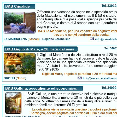
Tel. 3391
B&B Crisalide
Offriamo una vacanza da sogno nello spendido arcip
della Maddalena nell'isola omonima. Il B&B è situato
zona tranquilla a due passi dalle spiagge più belle dell
e di Caprera, è dotato di 3 stanze con tutti i comfort 
bagno privato.
B&B La Maddalena, per una vacanza da sogno!!! Veni
trovare e non vi pentirete della scelta.
LA MADDALENA (
Sassari
)
-
Regione Carone snc
info@crisalideb
Tel. 346
B&B Giglio di Mare, a 20 metri dal mare.
Il Giglio di Mare è una deliziosa struttura a reali 20 m
dal mare. Le camere hanno il bagno privato e la cola
viene servita in una splendida veranda con splendida
mare. Visitate il sito, troverete offerte sempre aggior
Tel.078491035
Giglio di Mare, angolo di paradiso a 20 metri dal ma
OROSEI (
Nuoro
)
info@vacanzecalalibero
Tel. 3409
B&B Gallura, accogliente ed economico.
Il B&B Gallura, è una struttura ricettiva nella piccola e tranqui
frazione di Montelittu, a meno di 10 minuti dalle più belle spi
della zona. Vi offriamo il massimo della tranquillità e relax in
ambiente familiare. Internet Wi Fi gratuito.
La colazione viene servita in giardino tra colori e profumi 
Sardegna, accompagnata dal sorriso di Elisa e dai suoi dol