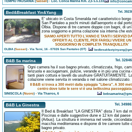
TEMPIO PAUSANIA (
Sassari
)
-
Loc. Conca Marina Km. 2,5 s.s.133
info@concama
Tel. 392
Bed&Breakfast Yin&Yang
E' ubicato in Costa Smeralda nel caratteristico borgo 
San Pantaleo a pochi minuti dall'aeroporto e dal porto
Olbia. Dispone di tre camere doppie con bagni, di un
zona soggiorno e prima colazione sia interna che est
SIAMO APERTI TUTTO L'ANNO E TANTI I SERVIZI D
OFFERTI AL CLIENTE, PER FARGLI VIVERE UN
SOGGIORNO IN COMPLETA TRANQUILLITA'
OLBIA (
Sassari
)
-
Via Terni, 16 - 07026 San Pantaleo (OT)
bedbreakfastyinyang@gm
Tel. 3284
B&B Sa marina
Ogni camera ha il suo bagno privato, climatizzata, frigo, cam
lenzuola e asciugamani, pulizie, verande e in più una cucina
tanti piani cottura e lavelli da usufruire GRATUITAMENTE. L
colazione viene servita in veranda o nel salone climatizzato.
Il B&B si trova a 300 metri dalla spiaggia "Libera". A 300 metr
centro dove tutte le sere vi è una bellissima passeggiata
SINISCOLA (
Nuoro
)
-
Via Tharros, 6
bebsamarina@gma
Tel. 3498
B&B La Ginestra
Il Bed & Breakfast "LA GINESTRA" dista 7 km dal m
Piscinas e dalle suggestive dune e 12 km dal paese
(Arbus). La struttura è immersa nel verde, circondata
macchia mediterranea e dispone di tre camere tutte c
bagno privato.