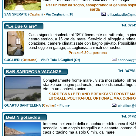
Per un relax da sogno, assaporando la genuina ospit
sarda
SAN SPERATE (
Cagliari
)
-
Via Cagliari, n. 18
pilia.claudio@gm
Tel. 329
"Le Due Giare"
Casa signorile risalente al 1897 finemente ristrutturata, in pie
centro storico, a 15 km dal mare. Servizio di alloggio e prima
colazione, camere climatizzate con bagno privato. Possibilità
parcheggio in garage, accoglienza animali domestici.
Prezzo € 30 a persona
CUGLIERI (
Oristano
)
-
Via P. Tola 6 Cuglieri (Or)
carlooro@ti
Tel. 3475
B&B SARDEGNA VACANZE
Completamente fronte mare , vista mozzafiato, offres
stanze con bagno padronale, aria condizionata frigo 
etc. in un contesto unico.
SARDEGNA / BED AND BREAKFAST FRONTE M
LITORALE POETTO-FULL OPTIONAL, MAX CONFO
QUARTU SANT'ELENA (
Cagliari
)
-
Fiume
cincillon@l
Tel. 347
B&B Nigolaeddu
Immerso nel verde della macchia meditteranea il B&
accoglie in un angolo tranquillo e rilassante,lontano d
caos cittadino ma a solo 6 min. dal mare.