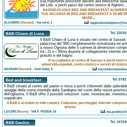
sua importante posizione davanti alla bellissima spia
del Lido, a pochi passi dal centro storico di Alghero...
RAGGIO DI SOLE BED AND BREAKFAST ALGHERO.
TUA VACANZA IN BED AND BREAKFAST A 50 METR
MARE...
ALGHERO (
Sassari
)
-
Via cervi, 1
raggiodisolealghero@hot
Tel. 3203
B&B Chiaro di Luna
Il B&B Chiaro di Luna è situato nel centro di Sassari,
palazzina del '900 completamente ristrutturata ed arr
a nuovo.Ognuna delle 5 camere,di dimensioni compr
tra i 21 e i 30mq dispone di collegamento internet wi
gratuito e del bagno.
Vi accogliamo al centro di Sassari a pochi metri 
università,ospedali, centro storico e servizi di ristora
SASSARI (
Sassari
)
-
Viale Italia, 5
info@bbchiarodil
Tel. 078
Bed and breakfast
Il B&B situato al centro del paese si trova a pochi chilometri dalle splendid
spiagge della costa orientale della Sardegna nel cuore della nuova provinci
dell'ogliastra. Il B&B offre 3 possibili soluzioni: suite, monolocale, monoloc
soppalcato.
Il B&B è arredato in stile country. Colazione, parcheggio, internet compres
prezzo.
LOCERI (
Nuoro
)
-
VIA F. PODDA 16
rita.peddio@ti
Tel. 3470
B&B Gaulos