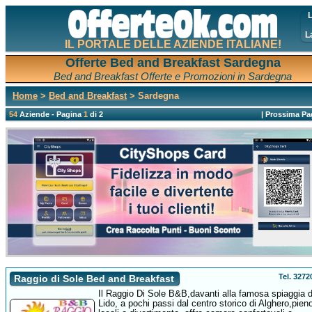
L
L
IL PORTALE DELLE AZIENDE ITALIANE!
Offerte Bed and Breakfast Sardegna
Bed and Breakfast Offerte e Promozioni in Sardegna
Home
>
Bed and Breakfast
> Sardegna
54
Aziende - Pagina
1
di 2
|
Prossima Pa
Tel. 327
Raggio di Sole Bed and Breakfast
Il Raggio Di Sole B&B,davanti alla famosa spiaggia d
Lido, a pochi passi dal centro storico di Alghero,pieno