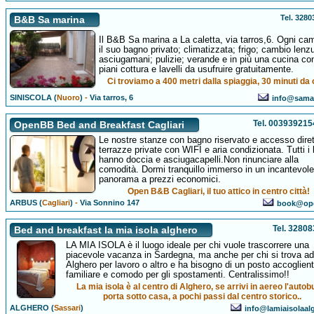
Tel. 328
B&B Sa marina
Il B&B Sa marina a La caletta, via tarros,6. Ogni ca
il suo bagno privato; climatizzata; frigo; cambio lenz
asciugamani; pulizie; verande e in più una cucina con
piani cottura e lavelli da usufruire gratuitamente.
Ci troviamo a 400 metri dalla spiaggia, 30 minuti da 
SINISCOLA (
Nuoro
)
-
Via tarros, 6
info@sama
Tel. 00393921
OpenBB Bed and Breakfast Cagliari
Le nostre stanze con bagno riservato e accesso diret
terrazze private con WIFI e aria condizionata. Tutti i
hanno doccia e asciugacapelli.Non rinunciare alla
comodità. Dormi tranquillo immerso in un incantevole
panorama a prezzi economici.
Open B&B Cagliari, il tuo attico in centro città!
ARBUS (
Cagliari
)
-
Via Sonnino 147
book@ope
Tel. 3280
Bed and breakfast la mia isola alghero
LA MIA ISOLA è il luogo ideale per chi vuole trascorrere una
piacevole vacanza in Sardegna, ma anche per chi si trova ad
Alghero per lavoro o altro e ha bisogno di un posto accoglient
familiare e comodo per gli spostamenti. Centralissimo!!
La mia isola è al centro di Alghero, se arrivi in aereo l'autobu
porta sotto casa, a pochi passi dal centro storico..
ALGHERO (
Sassari
)
info@lamiaisolaalg