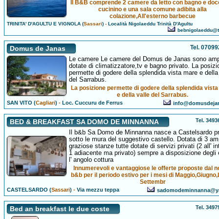
Il B&B comprende 2 camere da letto con bagno e doc
cucinino e una sala comune adibita alla
colazione,All'esterno barbecue
TRINITA' D'AGULTU E VIGNOLA (
Sassari
)
-
Località Nigolaeddu Trinità D'Agultu
bebnigolaeddu@ti
Tel. 0709
Domus de Janas
Le camere Le camere del Domus de Janas sono amp
dotate di climatizzatore,tv e bagno privato. La posizi
permette di godere della splendida vista mare e della
del Sarrabus.
La posizione permette di godere della splendida vist
e della valle del Sarrabus.
SAN VITO (
Cagliari
)
-
Loc. Cuccuru de Ferrus
info@domusdejan
Tel. 349
BED & BREAKFAST SA DOMO DE MINNANNA
Il b&b Sa Domo de Minnanna nasce a Castelsardo pr
sotto le mura del suggestivo castello. Dotata di 3 am
graziose stanze tutte dotate di servizi privati (2 all' i
1 adiacente ma privato) sempre a disposizione degli o
l' angolo cottura
Innumerevoli e vantaggiose le offerte proposte dal n
b&b per il periodo estivo per i mesi di Maggio,Giugno,
Settembr
CASTELSARDO (
Sassari
)
-
Via mezzu teppa
sadomodeminnanna@ya
Tel. 349
Bed an breakfast le due coste