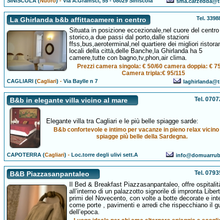
SINISCOLA (
Nuoro
)
-
Via A.Gramsci, 55 - 08029 Siniscola
sma.carzedda@tis
Tel. 339
La Ghirlanda b&b affittacamere in centro
Situata in posizione eccezionale,nel cuore del centro
storico,a due passi dal porto,dalle stazioni
ffss,bus,aeroterminal,nel quartiere dei migliori ristoran
locali della città,delle Banche,la Ghirlanda ha 5
camere,tutte con bagno,tv,phon,air clima.
Prezzi camera singola: € 50/60 camera doppia: € 7
Camera tripla:€ 95/115
CAGLIARI (
Cagliari
)
-
Via Baylle n 7
laghirlanda@ti
Tel. 070
B&b in elegante villa vicino al mare
Elegante villa tra Cagliari e le più belle spiagge sarde:
B&b confortevole e intimo per vacanze in pieno relax vicino 
spiagge più belle della Sardegna.
CAPOTERRA (
Cagliari
)
-
Loc.torre degli ulivi sett.A
info@domuarrub
Tel. 079
B&B Piazzasanpantaleo
Il Bed & Breakfast Piazzasanpantaleo, offre ospitalit
all’interno di un palazzotto signorile di impronta Liber
primi del Novecento, con volte a botte decorate e inte
come porte , pavimenti e arredi che rispecchiano il g
dell’epoca.