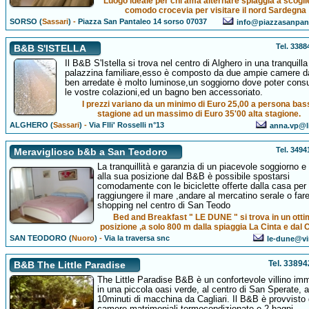
Luogo ideale per chi ama alternare spiaggia a scogli
comodo crocevia per visitare il nord Sardegna
SORSO (
Sassari
)
-
Piazza San Pantaleo 14 sorso 07037
info@piazzasanpant
Tel. 338
B&B S'ISTELLA
Il B&B S'Istella si trova nel centro di Alghero in una tranquilla
palazzina familiare,esso è composto da due ampie camere da
ben arredate è molto luminose,un soggiorno dove poter con
le vostre colazioni,ed un bagno ben accessoriato.
I prezzi variano da un minimo di Euro 25,00 a persona bas
stagione ad un massimo di Euro 35'00 alta stagione.
ALGHERO (
Sassari
)
-
Via Flli' Rosselli n°13
anna.vp@li
Tel. 349
Meraviglioso b&b a San Teodoro
La tranquillità e garanzia di un piacevole soggiorno e
alla sua posizione dal B&B è possibile spostarsi
comodamente con le biciclette offerte dalla casa per
raggiungere il mare ,andare al mercatino serale o far
shopping nel centro di San Teodo
Bed and Breakfast " LE DUNE " si trova in un ott
posizione ,a solo 800 m dalla spiaggia La Cinta e dal 
SAN TEODORO (
Nuoro
)
-
Via la traversa snc
le-dune@vir
Tel. 3389
B&B The Little Paradise
The Little Paradise B&B è un confortevole villino im
in una piccola oasi verde, al centro di San Sperate, a
10minuti di macchina da Cagliari. Il B&B è provvisto 
camere matrimoniali termocondizionate e 2 bagni