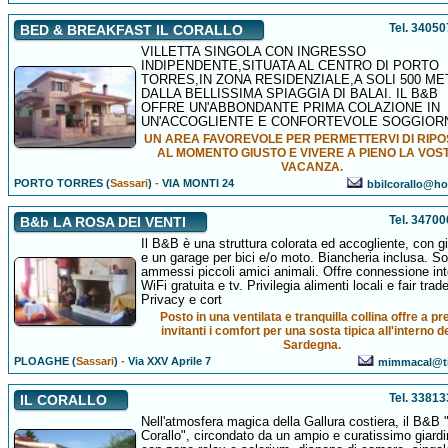
Tel. 3405
BED & BREAKFAST IL CORALLO
VILLETTA SINGOLA CON INGRESSO
INDIPENDENTE,SITUATA AL CENTRO DI PORTO
TORRES,IN ZONA RESIDENZIALE,A SOLI 500 ME
DALLA BELLISSIMA SPIAGGIA DI BALAI. IL B&B
OFFRE UN'ABBONDANTE PRIMA COLAZIONE IN
UN'ACCOGLIENTE E CONFORTEVOLE SOGGIOR
UN AREA FAVOREVOLE PER PERMETTERVI DI RIP
AL MOMENTO GIUSTO E VIVERE A PIENO LA VOS
VACANZA.
PORTO TORRES (
Sassari
)
-
VIA MONTI 24
bbilcorallo@hot
Tel. 3470
B&b LA ROSA DEI VENTI
Il B&B è una struttura colorata ed accogliente, con g
e un garage per bici e/o moto. Biancheria inclusa. S
ammessi piccoli amici animali. Offre connessione int
WiFi gratuita e tv. Privilegia alimenti locali e fair trade
Privacy e cort
Posto in una ventilata e tranquilla collina offre a pr
invitanti i comfort per una sosta tipica all'interno d
Sardegna.
PLOAGHE (
Sassari
)
-
Via XXV Aprile 7
mimmacal@tis
Tel. 3381
IL CORALLO
Nell'atmosfera magica della Gallura costiera, il B&B "
Corallo", circondato da un ampio e curatissimo giard