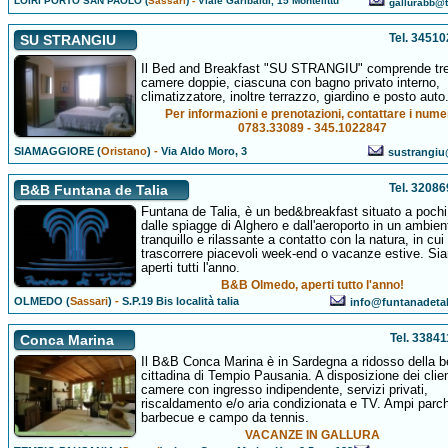
LOIRI PORTO SAN PAOLO (
Sassari
)
-
Viale Garibaldi, 15 Montelittu
gallurabb@ti
Tel. 3451
SU STRANGIU
Il Bed and Breakfast "SU STRANGIU" comprende tr
camere doppie, ciascuna con bagno privato interno,
climatizzatore, inoltre terrazzo, giardino e posto auto
Per informazioni e prenotazioni, contattare i nume
0783.33089 - 345.1022847
SIAMAGGIORE (
Oristano
)
-
Via Aldo Moro, 3
sustrangiu@
Tel. 3208
B&B Funtana de Talia
Funtana de Talia, è un bed&breakfast situato a pochi
dalle spiagge di Alghero e dall'aeroporto in un ambien
tranquillo e rilassante a contatto con la natura, in cui
trascorrere piacevoli week-end o vacanze estive. Si
aperti tutti l'anno.
B&B Olmedo, aperti tutto l'anno!
OLMEDO (
Sassari
)
-
S.P.19 Bis località talia
info@funtanadeta
Tel. 3384
Conca Marina
Il B&B Conca Marina è in Sardegna a ridosso della b
cittadina di Tempio Pausania. A disposizione dei clien
camere con ingresso indipendente, servizi privati,
riscaldamento e/o aria condizionata e TV. Ampi parc
barbecue e campo da tennis.
VACANZE IN GALLURA