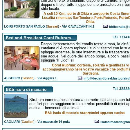
con zone relax e solarium, dispone di camere, singol
doppie e triple, tutte indipendenti e arredate con il tip
stile locale.
A soli 10 Km.: porto di Olbia e aeroporto Costa Smer
Località rinomate: SanTeodoro, PortoRotondo, Porto
Olbia.
LOIRI PORTO SAN PAOLO (
Sassari
)
-
VIA CAVALCANTI N.1
bbilcorallo@ti
Tel. 3314
Bed and Breakfast Coral Rubrum
Regno incontrastato del corallo rosso e rosa, la città
catalana di Alghero rapisce i suoi visitatori con le su
spiagge argentee, le sue insenature e la trasparenza 
sue acque. Nel cuore dell’antico borgo, a pochi passi
spiaggia “Il Lido”, si
Coral Rubrum: cortesia, solarità e gentilezza vi
accompagneranno nelle vostre vacanze che profuma
Sardegna
ALGHERO (
Sassari
)
-
Via Aggius 1
info@bedandbreakfastcoralru
Tel. 3282
B&b isola di macario
Struttura immersa nella natura a un metro dall acqua con tutt
comfort per un soggiorno in totale relax possibilità di mini a
cucina ...benvenuti gli animali
B&b isola di macario stanze/mini app.con cucina
CAGLIARI (
Cagliari
)
-
Via maestrale 16 pula
isoladimacario@hot