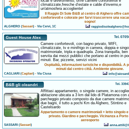
locali e divertimento, offre camere confortevoli e
climatizzate,fresche d’estate e calde d’inverno,e
un'atmosfera accogliente!
Il Raggio Di Sole B&B al centro di Alghero offre ca
confortevoli e colorate per farvi trascorrere una vac
sogno!
ALGHERO (
Sassari
)
-
Via Cervi, 1C
raggiodisolealghero@hot
Tel. 070
Guest House Alex
Camere confortevoli, con bagno privato, WIFI,
climatizzate, tv e minifrigo in camera, doppia e singo
matrimoniale, tripla e quadrupla. Zona tranquilla, ben
servita dai mezzi pubblici che portano al centro in po
minuti. Bar, pizzerie, servizi vicini
Ospitalità, informazioni turistiche e disponibilità. A 
minuti dal centro città. Ambiente giovane.
CAGLIARI (
Cagliari
)
-
Via Ciusa
info@aiosard
Tel. 339
B&B gli oleandri
Affittasi appartamento, o singole camere, in accoglie
abitazione ubicata a 3 km dal lido di Platamona con
parcheggio privato composto da due camere matrimon
due bagni, il tutto a pochi Km da Alghero, Stintino e
Castelsardo
Appartamento o camere matrimoniali + letto singolo 
privato. Giardino e parcheggio. Vicinanza a Porto
aereoporto
SASSARI (
Sassari
)
anna.attili@l