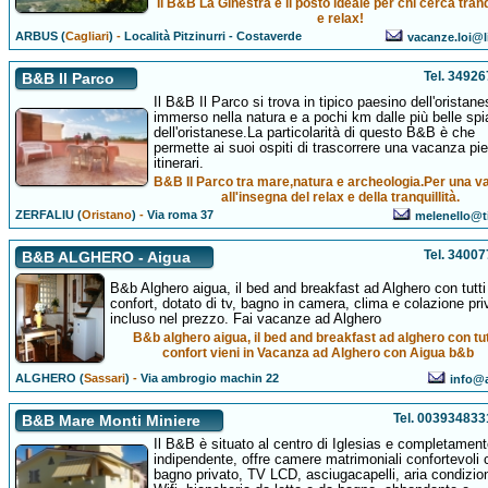
Il B&B La Ginestra è il posto ideale per chi cerca tranq
e relax!
ARBUS (
Cagliari
)
-
Località Pitzinurri - Costaverde
vacanze.loi@li
Tel. 3492
B&B Il Parco
Il B&B Il Parco si trova in tipico paesino dell'oristane
immerso nella natura e a pochi km dalle più belle sp
dell'oristanese.La particolarità di questo B&B è che
permette ai suoi ospiti di trascorrere una vacanza pie
itinerari.
B&B Il Parco tra mare,natura e archeologia.Per una 
all'insegna del relax e della tranquillità.
ZERFALIU (
Oristano
)
-
Via roma 37
melenello@ti
Tel. 3400
B&B ALGHERO - Aigua
B&b Alghero aigua, il bed and breakfast ad Alghero con tutti 
confort, dotato di tv, bagno in camera, clima e colazione pri
incluso nel prezzo. Fai vacanze ad Alghero
B&b alghero aigua, il bed and breakfast ad alghero con tutt
confort vieni in Vacanza ad Alghero con Aigua b&b
ALGHERO (
Sassari
)
-
Via ambrogio machin 22
info@a
Tel. 00393483
B&B Mare Monti Miniere
Il B&B è situato al centro di Iglesias e completamen
indipendente, offre camere matrimoniali confortevoli 
bagno privato, TV LCD, asciugacapelli, aria condizio