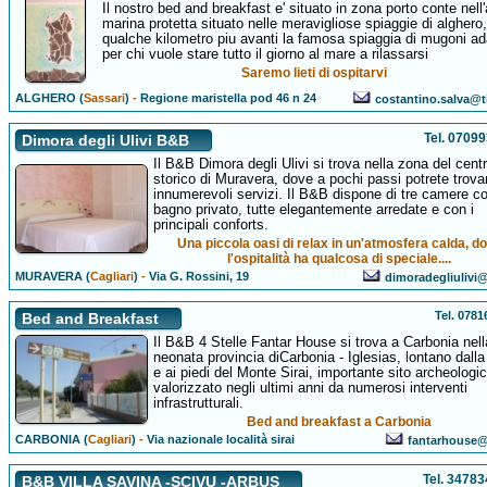
Il nostro bed and breakfast e' situato in zona porto conte nell
marina protetta situato nelle meravigliose spiaggie di alghero,
qualche kilometro piu avanti la famosa spiaggia di mugoni ad
per chi vuole stare tutto il giorno al mare a rilassarsi
Saremo lieti di ospitarvi
ALGHERO (
Sassari
)
-
Regione maristella pod 46 n 24
costantino.salva@ti
Tel. 0709
Dimora degli Ulivi B&B
Il B&B Dimora degli Ulivi si trova nella zona del cent
storico di Muravera, dove a pochi passi potrete trova
innumerevoli servizi. Il B&B dispone di tre camere c
bagno privato, tutte elegantemente arredate e con i
principali conforts.
Una piccola oasi di relax in un'atmosfera calda, d
l'ospitalità ha qualcosa di speciale....
MURAVERA (
Cagliari
)
-
Via G. Rossini, 19
dimoradegliulivi@a
Tel. 078
Bed and Breakfast
Il B&B 4 Stelle Fantar House si trova a Carbonia nell
neonata provincia diCarbonia - Iglesias, lontano dalla 
e ai piedi del Monte Sirai, importante sito archeologi
valorizzato negli ultimi anni da numerosi interventi
infrastrutturali.
Bed and breakfast a Carbonia
CARBONIA (
Cagliari
)
-
Via nazionale località sirai
fantarhouse@a
Tel. 3478
B&B VILLA SAVINA -SCIVU -ARBUS