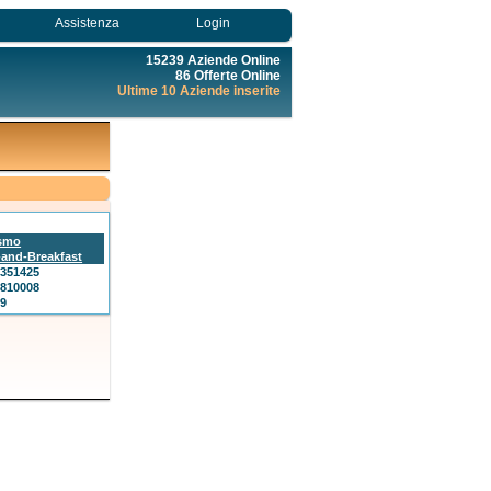
Assistenza
Login
15239 Aziende Online
86 Offerte Online
Ultime 10 Aziende inserite
ismo
and-Breakfast
0351425
4810008
29