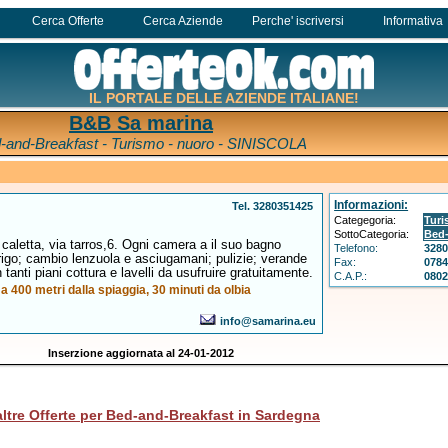
Cerca Offerte
Cerca Aziende
Perche' iscriversi
Informativa
IL PORTALE DELLE AZIENDE ITALIANE!
B&B Sa marina
-and-Breakfast - Turismo - nuoro - SINISCOLA
Informazioni:
Tel. 3280351425
Categegoria:
Tur
SottoCategoria:
Bed-
caletta, via tarros,6. Ogni camera a il suo bagno
Telefono:
328
frigo; cambio lenzuola e asciugamani; pulizie; verande
Fax:
078
tanti piani cottura e lavelli da usufruire gratuitamente.
C.A.P.:
080
a 400 metri dalla spiaggia, 30 minuti da olbia
info@samarina.eu
Inserzione aggiornata al 24-01-2012
altre Offerte per Bed-and-Breakfast in Sardegna