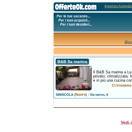
Inserisci Azienda
Per le tue vacanze...
Per i tuoi acquisti...
Per i tuoi desideri...
Bed
B&B Sa marina
Il B&B Sa marina a La 
privato; climatizzata; 
e in più una cucina con 
Ci troviamo 
Nuoro
-
SINISCOLA (
)
Via tarros, 6
Vedi 