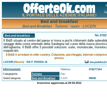
L
L
IL PORTALE DELLE AZIENDE ITALIANE!
Bed and breakfast
Bed-and-Breakfast - Turismo - nuoro - LOCERI
Tel. 078
Bed and breakfast
Il B&B situato al centro del paese si trova a pochi chilometri dalle splendid
spiagge della costa orientale della Sardegna nel cuore della nuova provinci
dell'ogliastra. Il B&B offre 3 possibili soluzioni: suite, monolocale, monoloc
soppalcato.
Il B&B è arredato in stile country. Colazione, parcheggio, internet compres
prezzo.
LOCERI (
Nuoro
)
-
VIA F. PODDA 16
rita.peddio@ti
Informazioni:
Telefono:
078277164
Categegoria:
Turismo
Fax:
SottoCategoria:
Bed-and-Breakfast
C.A.P.:
08040
Inserzione aggiornata al 29-04-2012