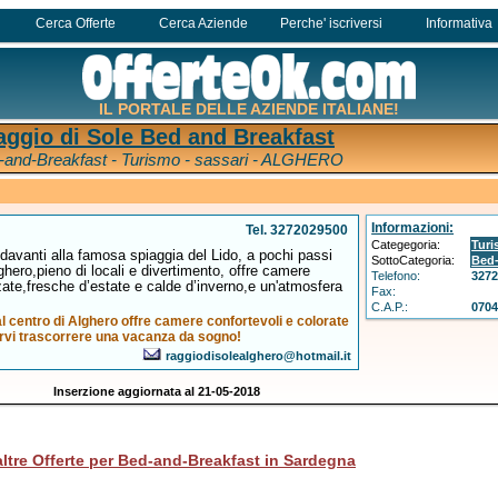
Cerca Offerte
Cerca Aziende
Perche' iscriversi
Informativa
IL PORTALE DELLE AZIENDE ITALIANE!
aggio di Sole Bed and Breakfast
-and-Breakfast - Turismo - sassari - ALGHERO
Informazioni:
Tel. 3272029500
Categegoria:
Tur
davanti alla famosa spiaggia del Lido, a pochi passi
SottoCategoria:
Bed-
lghero,pieno di locali e divertimento, offre camere
Telefono:
327
zate,fresche d’estate e calde d’inverno,e un'atmosfera
Fax:
C.A.P.:
070
l centro di Alghero offre camere confortevoli e colorate
arvi trascorrere una vacanza da sogno!
raggiodisolealghero@hotmail.it
Inserzione aggiornata al 21-05-2018
altre Offerte per Bed-and-Breakfast in Sardegna