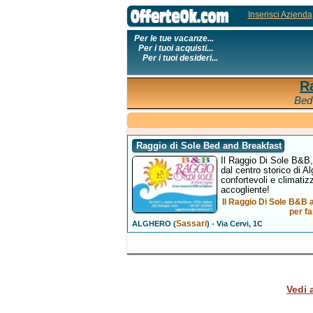
Inserisci Azienda
Per le tue vacanze...
Per i tuoi acquisti...
Per i tuoi desideri...
R
Bed
Raggio di Sole Bed and Breakfast
Il Raggio Di Sole B&B,
dal centro storico di A
confortevoli e climatiz
accogliente!
Il Raggio Di Sole B&B a
per f
Sassari
-
ALGHERO (
)
Via Cervi, 1C
Vedi 