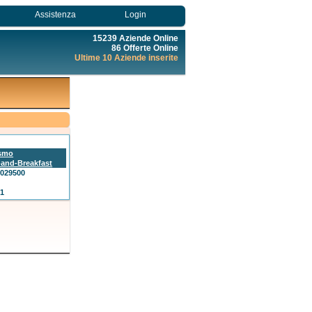
Assistenza
Login
15239 Aziende Online
86 Offerte Online
Ultime 10 Aziende inserite
ismo
and-Breakfast
2029500
41