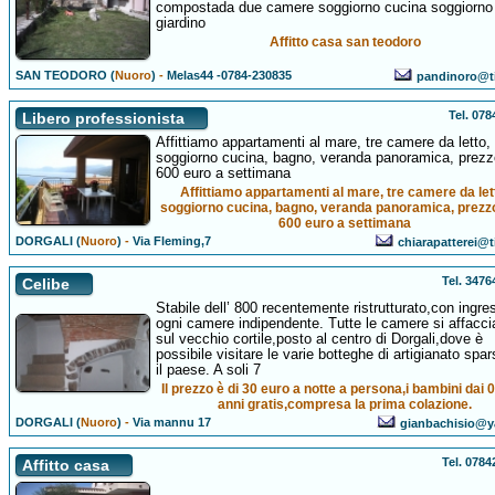
compostada due camere soggiorno cucina soggiorno
giardino
Affitto casa san teodoro
SAN TEODORO (
Nuoro
)
-
Melas44 -0784-230835
pandinoro@tis
Tel. 07
Libero professionista
Affittiamo appartamenti al mare, tre camere da letto,
soggiorno cucina, bagno, veranda panoramica, prezz
600 euro a settimana
Affittiamo appartamenti al mare, tre camere da let
soggiorno cucina, bagno, veranda panoramica, prezz
600 euro a settimana
DORGALI (
Nuoro
)
-
Via Fleming,7
chiarapatterei@ti
Tel. 347
Celibe
Stabile dell’ 800 recentemente ristrutturato,con ingre
ogni camere indipendente. Tutte le camere si affacc
sul vecchio cortile,posto al centro di Dorgali,dove è
possibile visitare le varie botteghe di artigianato spar
il paese. A soli 7
Il prezzo è di 30 euro a notte a persona,i bambini dai 0
anni gratis,compresa la prima colazione.
DORGALI (
Nuoro
)
-
Via mannu 17
gianbachisio@y
Tel. 078
Affitto casa