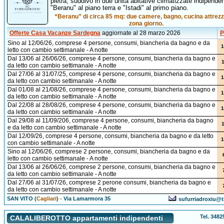
pietra, suddivo in due unità abitative climatizzate indipenden
"Beranu" al piano terra e "Istadi" al primo piano.
“Beranu” di circa 85 mq: due camere, bagno, cucina attrezz
zona giorno.
Offerte Casa Vacanze Sardegna
aggiornate al 28 marzo 2026
P
Sino al 12/06/26, comprese 4 persone, consumi, biancheria da bagno e da
1
letto con cambio settimanale - A notte
Dal 13/06 al 26/06/26, comprese 4 persone, consumi, biancheria da bagno e
da letto con cambio settimanale - A notte
Dal 27/06 al 31/07/25, comprese 4 persone, consumi, biancheria da bagno e
1
da letto con cambio settimanale - A notte
Dal 01/08 al 21/08/26, comprese 4 persone, consumi, biancheria da bagno e
1
da letto con cambio settimanale - A notte
Dal 22/08 al 28/08/26, comprese 4 persone, consumi, biancheria da bagno e
1
da letto con cambio settimanale - A notte
Dal 29/08 al 11/09/206, comprese 4 persone, consumi, biancheria da bagno
e da letto con cambio settimanale - A notte
Dal 12/09/26, comprese 4 persone, consumi, biancheria da bagno e da letto
1
con cambio settimanale - A notte
Sino al 12/06/26, comprese 2 persone, consumi, biancheria da bagno e da
letto con cambio settimanale - A notte
Dal 13/06 al 26/06/26, comprese 2 persone, consumi, biancheria da bagno e
da letto con cambio settimanale - A notte
Dal 27/06 al 31/07/26, comprese 2 perone consumi, biancheria da bagno e
da letto con cambio settimanale - A notte
SAN VITO (
Cagliari
)
-
Via Lamarmora 35
sufurriadroxiu@ti
Tel. 348
CALALIBEROTTO appartamenti indipendenti