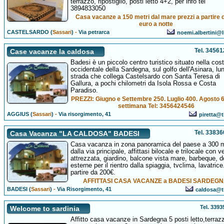
terrazzo, ripostiglio, posti letto 4+2, per info tel
3894833050
Casa vacanze a 150 metri dal mare prezzi a partire 
euro a notte
CASTELSARDO (
Sassari
)
-
Via petrarca
noemi.albertini@li
Tel. 3456
Case vacanze la caldosa
Badesi è un piccolo centro turistico situato nella cos
occidentale della Sardegna, sul golfo dell'Asinara, lu
strada che collega Castelsardo con Santa Teresa di
Gallura, a pochi chilometri da Isola Rossa e Costa
Paradiso.
PREZZI: Giugno e Settembre 250. Luglio 400. Agosto 6
settimana Tel: 3456424546
AGGIUS (
Sassari
)
-
Via risorgimento, 41
piretta@ti
Tel. 3383
Casa Vacanza "LA CALDOSA" BADESI
Casa vacanza in zona panoramica del paese a 300 
dalla via principale, affittasi bilocale e trilocale con 
attrezzata, giardino, balcone vista mare, barbeque, 
esterne per il rientro dalla spiaggia, tvclima, lavatrice
partire da 200€.
AFFITTASI CASA VACANZE a BADESI SARDEGN
BADESI (
Sassari
)
-
Via Risorgimento, 41
caldosa@ti
Tel. 339
Welcome to sardinia
Affitto casa vacanze in Sardegna 5 posti letto,terraz