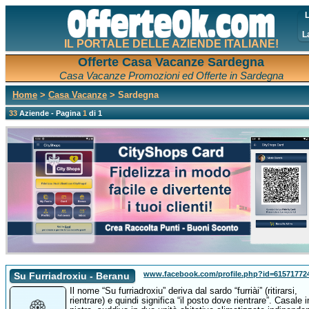
L
L
IL PORTALE DELLE AZIENDE ITALIANE!
Offerte Casa Vacanze Sardegna
Casa Vacanze Promozioni ed Offerte in Sardegna
Home
>
Casa Vacanze
> Sardegna
33
Aziende - Pagina
1
di 1
www.facebook.com/profile.php?id=61571772
Su Furriadroxiu - Beranu
Il nome “Su furriadroxiu” deriva dal sardo “furriài” (ritirarsi,
rientrare) e quindi significa “il posto dove rientrare”. Casale i