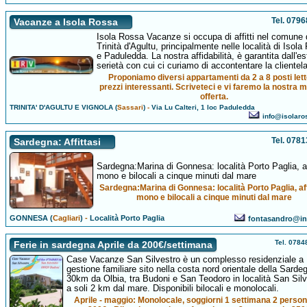
Tel. 079
Vacanze a Isola Rossa
Isola Rossa Vacanze si occupa di affitti nel comune 
Trinità d'Agultu, principalmente nelle località di Isol
e Paduledda. La nostra affidabilità, è garantita dall'e
serietà con cui ci curiamo di accontentare la clientela
Proponiamo diversi appartamenti da 2 a 8 posti lett
prezzi interessanti. Scriveteci e vi faremo la nostra m
offerta.
TRINITA' D'AGULTU E VIGNOLA (
Sassari
)
-
Via Lu Calteri, 1 loc Paduledda
info@isolaro
Tel. 078
Sardegna: Affittasi
Sardegna:Marina di Gonnesa: località Porto Paglia, af
mono e bilocali a cinque minuti dal mare
Sardegna:Marina di Gonnesa: località Porto Paglia, aff
mono e bilocali a cinque minuti dal mare
GONNESA (
Cagliari
)
-
Località Porto Paglia
fontasandro@in
Tel. 078
Ferie in sardegna Aprile da 200€/settimana
Case Vacanze San Silvestro è un complesso residenziale a
gestione familiare sito nella costa nord orientale della Sarde
30km da Olbia, tra Budoni e San Teodoro in località San Silv
a soli 2 km dal mare. Disponibili bilocali e monolocali.
Aprile - maggio: Monolocale, soggiorni 1 settimana 2 perso