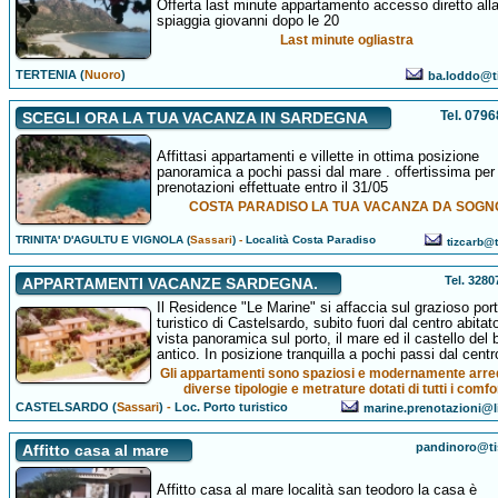
Offerta last minute appartamento accesso diretto all
spiaggia giovanni dopo le 20
Last minute ogliastra
TERTENIA (
Nuoro
)
ba.loddo@tis
Tel. 079
SCEGLI ORA LA TUA VACANZA IN SARDEGNA
Affittasi appartamenti e villette in ottima posizione
panoramica a pochi passi dal mare . offertissima per
prenotazioni effettuate entro il 31/05
COSTA PARADISO LA TUA VACANZA DA SOGN
TRINITA' D'AGULTU E VIGNOLA (
Sassari
)
-
Località Costa Paradiso
tizcarb@ti
Tel. 328
APPARTAMENTI VACANZE SARDEGNA.
Il Residence "Le Marine" si affaccia sul grazioso por
turistico di Castelsardo, subito fuori dal centro abitat
vista panoramica sul porto, il mare ed il castello del 
antico. In posizione tranquilla a pochi passi dal centr
Gli appartamenti sono spaziosi e modernamente arred
diverse tipologie e metrature dotati di tutti i comfo
CASTELSARDO (
Sassari
)
-
Loc. Porto turistico
marine.prenotazioni@li
pandinoro@tis
Affitto casa al mare
Affitto casa al mare località san teodoro la casa è