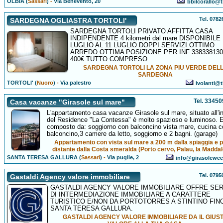
OLBIA (
Sassari
)
-
Via Benevento, 20
bbilcorallo@ti
Tel. 078
SARDEGNA OGLIASTRA TORTOLI'
SARDEGNA TORTOLI PRIVATO AFFITTA CASA
INDIPENDENTE 4 kilometri dal mare DISPONIBILE
LUGLIO AL 11 LUGLIO DOPPI SERVIZI OTTIMO
ARREDO OTTIMA POSIZIONE PER INF 338338130
400€ TUTTO COMPRESO
SARDEGNA TORTOLI LA ZONA PIU VERDE DEL
SARDEGNA
TORTOLI' (
Nuoro
)
-
Via palestro
ivolanti@ti
Tel. 3345
Casa vacanze "Girasole sul mare"
L'appartamento casa vacanze Girasole sul mare, situato all'i
del Residence "La Contessa" è molto spazioso e luminoso. E
composto da: soggiorno con balconcino vista mare, cucina c
balconcino,3 camere da letto, soggiorno e 2 bagni. (garage)
Appartamento con vista sul mare a 200 m dalla spiaggia e 
distante dalla Costa smeralda (Porto cervo, Palau, la Madda
SANTA TERESA GALLURA (
Sassari
)
-
Via puglie, 2
info@girasolewee
Tel. 079
Gastaldi Agency valore immobiliare
GASTALDI AGENCY VALORE IMMOBILIARE OFFRE SER
DI INTERMEDIAZIONE IMMOBILIARE A CARATTERE
TURISTICO E/NON DA PORTOTORRES A STINTINO FINO
SANTA TERESA GALLURA.
GASTALDI AGENCY VALORE IMMOBILIARE DA IL GIUS