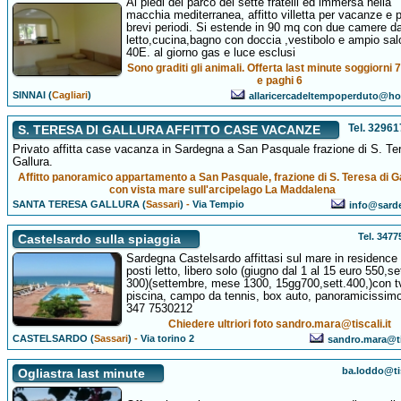
Ai piedi del parco dei sette fratelli ed immersa nella
macchia mediterranea, affitto villetta per vacanze e 
brevi periodi. Si estende in 90 mq con due camere d
letto,cucina,bagno con doccia ,vestibolo e ampio sa
40E. al giorno gas e luce esclusi
Sono graditi gli animali. Offerta last minute soggiorni 7
e paghi 6
SINNAI (
Cagliari
)
allaricercadeltempoperduto@hot
Tel. 3296
S. TERESA DI GALLURA AFFITTO CASE VACANZE
Privato affitta case vacanza in Sardegna a San Pasquale frazione di S. Te
Gallura.
Affitto panoramico appartamento a San Pasquale, frazione di S. Teresa di G
con vista mare sull'arcipelago La Maddalena
SANTA TERESA GALLURA (
Sassari
)
-
Via Tempio
info@sard
Tel. 347
Castelsardo sulla spiaggia
Sardegna Castelsardo affittasi sul mare in residence
posti letto, libero solo (giugno dal 1 al 15 euro 550,se
300)(settembre, mese 1300, 15gg700,sett.400,)con t
piscina, campo da tennis, box auto, panoramicissimo.
347 7530212
Chiedere ultriori foto sandro.mara@tiscali.it
CASTELSARDO (
Sassari
)
-
Via torino 2
sandro.mara@tis
ba.loddo@tis
Ogliastra last minute