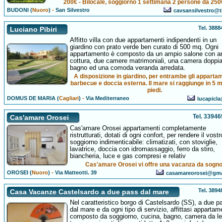
200€ - Bilocale, soggiorno 1 settimana 2 persone da 250
BUDONI (
Nuoro
)
-
San Silvestro
cavsansilvestro@ti
Tel. 388
Luciano Pibiri
Affitto villa con due appartamenti indipendenti in un
giardino con prato verde ben curato di 500 mq. Ogni
appartamento è composto da un ampio salone con a
cottura, due camere matrimoniali, una camera doppia
bagno ed una comoda veranda arredata.
A disposizione in giardino, per entrambe gli appartam
barbecue e doccia esterna. Il mare si raggiunge in 5 m
piedi.
DOMUS DE MARIA (
Cagliari
)
-
Via Mediterraneo
lucapicla
Tel. 3394
Cas'amare Orosei
Cas'amare Orosei appartamenti completamente
ristrutturati, dotati di ogni confort, per rendere il vostr
soggiorno indimenticabile: climatizati, con stoviglie,
lavatrice, doccia con idromassaggio, ferro da stiro,
biancheria, luce e gas compresi e relativ
Cas'amare Orosei vi offre una vacanza da sogno
OROSEI (
Nuoro
)
-
Via Matteotti. 39
casamareorosei@gma
Tel. 389
Casa Vacanze Castelsardo a due pass dal mare
Nel caratteristico borgo di Castelsardo (SS), a due p
dal mare e da ogni tipo di servizio, affittasi appartam
composto da soggiorno, cucina, bagno, camera da le