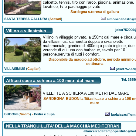
calcetto, tennis, tiro con l'arco, piscina, animazione,
lavatrice, tv e parcheggio privato
Sardegna s.teresa di gallura
SANTA TERESA GALLURA (
Sassari
)
simonecanestri@li
joker752009@
Villino a villasimius
Villino in villaggio privato, a 150mt dal mare e circa 
da villasimius. cameretta doppia e divanoletto
matrimoniale, giardino di 400mq a prato inglese, due
verande di cui una con barbecue, tavolo per 10
persone,servita di tutti i comfort.
Disponibile da maggio ad ottobre, periodo minimo 
settimana
VILLASIMIUS (
Cagliari
)
joker752009@
Tel. 335
Affitasi case a schiera a 100 metri dal mare
VILLETTE A SCHIERA A 100 METRI DAL MARE
SARDEGNA-BUDONI affittasi case a schiera a 100 me
mare
BUDONI (
Nuoro
)
-
Pedra e cupa
laplaiasas@gm
NELLA TRANQUILLITA' DELLA MACCHIA MEDITERRAN
allaricercadeltempoperduto@hotm