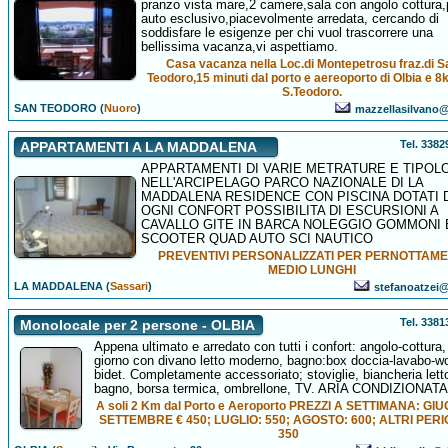
pranzo vista mare,2 camere,sala con angolo cottura,
auto esclusivo,piacevolmente arredata, cercando di
soddisfare le esigenze per chi vuol trascorrere una
bellissima vacanza,vi aspettiamo.
Casa vacanza nella Loc.di Montepetrosu fraz.di S
Teodoro,15 minuti dal porto e aereoporto di Olbia e 
S.Teodoro.
SAN TEODORO (
Nuoro
)
mazzellasilvano@a
Tel. 338
APPARTAMENTI A LA MADDALENA
APPARTAMENTI DI VARIE METRATURE E TIPOL
NELL'ARCIPELAGO PARCO NAZIONALE DI LA
MADDALENA RESIDENCE CON PISCINA DOTATI 
OGNI CONFORT POSSIBILITA DI ESCURSIONI A
CAVALLO GITE IN BARCA NOLEGGIO GOMMONI B
SCOOTER QUAD AUTO SCI NAUTICO
PREVENTIVI PERSONALIZZATI PER PERNOTTAME
MEDIO LUNGHI
LA MADDALENA (
Sassari
)
stefanoatzei@a
Tel. 338
Monolocale per 2 persone - OLBIA
Appena ultimato e arredato con tutti i confort: angolo-cottura
giorno con divano letto moderno, bagno:box doccia-lavabo-w
bidet. Completamente accessoriato; stoviglie, biancheria lett
bagno, borsa termica, ombrellone, TV. ARIA CONDIZIONATA
A soli 2 Km dal Porto e Aeroporto PREZZI A SETTIMANA: GI
SETTEMBRE € 450; LUGLIO: 550; AGOSTO: 600; ALTRI PERIO
350