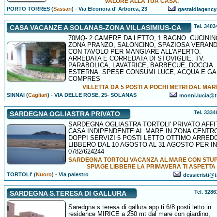
VALORE ALLA TUA CASA.
PORTO TORRES (
Sassari
)
-
Via Eleonora d' Arborea, 23
gastaldiagency
Tel. 340
CASA VACANZE A SOLANAS-ZONA VILLASIMIUS-CA
70MQ- 2 CAMERE DA LETTO, 1 BAGNO. CUCININ
ZONA PRANZO, SALONCINO, SPAZIOSA VERAN
CON TAVOLO PER MANGIARE ALL'APERTO.
ARREDATA E CORREDATA DI STOVIGLIE. TV.
PARABOLICA, LAVATRICE, BARBECUE, DOCCIA
ESTERNA. SPESE CONSUMI LUCE, ACQUA E GA
COMPRES
VILLETTA DA 5 POSTI A POCHI METRI DAL MAR
SINNAI (
Cagliari
)
-
VIA DELLE ROSE, 25- SOLANAS
monni.lucia@tis
Tel. 333
SARDEGNA OGLIASTRA PRIVATO
SARDEGNA OGLIASTRA TORTOLI' PRIVATO AFFI
CASA INDIPENDENTE AL MARE IN ZONA CENTR
DOPPI SERVIZI 5 POSTI LETTO OTTIMO ARRED
LIBBERO DAL 10 AGOSTO AL 31 AGOSTO PER I
0782/624244
SARDEGNA TORTOLI VACANZA AL MARE CON STU
SPIAGE LIBBERE LA PRIMAVERA TI ASPETTA
TORTOLI' (
Nuoro
)
-
Via palestro
dessicristi@ti
Tel. 328
SARDEGNA S.TERESA DI GALLURA
Saredgna s.teresa di gallura app.ti 6/8 posti letto in
residence MIRICE a 250 mt dal mare con giardino,