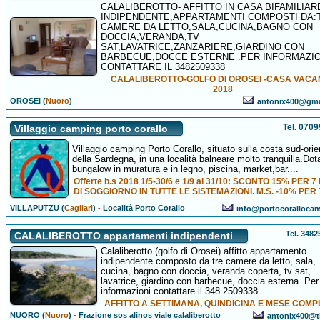
CALALIBEROTTO- AFFITTO IN CASA BIFAMILIAR
INDIPENDENTE,APPARTAMENTI COMPOSTI DA:
CAMERE DA LETTO,SALA,CUCINA,BAGNO CON
DOCCIA,VERANDA,TV
SAT,LAVATRICE,ZANZARIERE,GIARDINO CON
BARBECUE,DOCCE ESTERNE .PER INFORMAZIO
CONTATTARE IL 3482509338
CALALIBEROTTO-GOLFO DI OROSEI -CASA VACA
2018
OROSEI (
Nuoro
)
antonix400@gma
Tel. 070
Villaggio camping porto corallo
Villaggio camping Porto Corallo, situato sulla costa sud-orie
della Sardegna, in una località balneare molto tranquilla.Dota
bungalow in muratura e in legno, piscina, market,bar....
Offerte b.s 2018 1/5-30/6 e 1/9 al 31/10: SCONTO 15% PER 7
DI SOGGIORNO IN TUTTE LE SISTEMAZIONI. M.S. -10% PER
VILLAPUTZU (
Cagliari
)
-
Località Porto Corallo
info@portocorallocam
Tel. 348
CALALIBEROTTO appartamenti indipendenti
Calaliberotto (golfo di Orosei) affitto appartamento
indipendente composto da tre camere da letto, sala,
cucina, bagno con doccia, veranda coperta, tv sat,
lavatrice, giardino con barbecue, doccia esterna. Per
informazioni contattare il 348.2509338
AFFITTO A SETTIMANA, QUINDICINA E MESE COMP
NUORO (
Nuoro
)
-
Frazione sos alinos viale calaliberotto
antonix400@tis