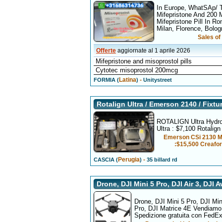
In Europe, WhatSAp/ 
Mifepristone And 200 M
Mifepristone Pill In Ro
Milan, Florence, Bolo
Sales of 
Offerte
aggiornate al 1 aprile 2026
Mifepristone and misoprostol pills
Cytotec misoprostol 200mcg
Latina
-
FORMIA (
)
Unitystreet
Rotalign Ultra / Emerson 2140 / Fixtu
ROTALIGN Ultra Hydrop
Ultra : $7,100 Rotalig
Emerson CSi 2130 Ma
:$15,500 Creaf
Perugia
-
CASCIA (
)
35 billard rd
Drone, DJI Mini 5 Pro, DJI Air 3, DJI A
Drone, DJI Mini 5 Pro, DJI Min
Pro, DJI Matrice 4E Vendiamo a 
Spedizione gratuita con FedE