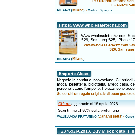
Per ulteriori informazio
+32460211540
Milano
-
MILANO (
)
Madrid, Spagna
Https://www.wholesaletechz.com
Www.wholesaletechz.com Stoc
S26, Samsung S25, iPhone 17,
Www.wholesaletechz.com Sto
S26, Samsung S
Milano
MILANO (
)
Emporio Alessi
Negozio in continua innovazione. Gli articoli
moda, pelletteria, bigiotteria, arredo casa, c
personalizzano l'emporio. I prezzi sono acces
Se cerchi un regalo originale di buon gusto e d
Offerte
aggiornate al 18 aprile 2026
Sconti fino al 50% sulla profumeria
Caltanissetta
-
VALLELUNGA PRATAMENO (
)
Corso 
+237652602813, Buy Misoprostol Pill i