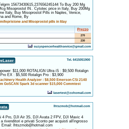
Telgrm 15673430615,237656245144 To Buy 200 Mg
cg Misoprostol IN.. Cytotec price in Italy, Buy 200Mg
me Italy, Buy Misoprostol Pills in Naples, Venice,
gna and Rome, By
mifepristone and Misoprostol pills in Itlay
Prezzo
270
230
suzyspencerhealthsevice@gmail.com
Tel. 6415051900
reLaser
ower: $11,000 ROTALIGN Ultra iS : $9,500 Rotalign
n Pro EX : $5,500 Rotalign Pro : $3,900
chinery Health Analyzer : $8,500 Emerson CSi 2140
orm GoSCAN Spark 3d scanner $15,000 Commtest
lasertest@zohomail.com
lhtszmob@hotmail.com
vata
i 4 Pro, DJI Air 3S, DJI Avata 2 FPV, DJI Mavic 4
rivenditori e privati Sconto per acquisti all'ingrosso
x Email: lhtszmob@hotmail.com