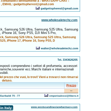
ni, contattateci direttamente a : WHATSAPP CHAT :
 , EMAIL: gadgettspheresl@gmail.com
gadgettspheresl@gmail.com
www.wholesaletechz.com
k, Samsung S26 Ultra, Samsung S25 Ultra, Samsung
 iPhone 16, Sony PS5, DJI Mini 5 Pro,
ck, Samsung S26 Ultra, Samsung S25 Ultra, Samsung
25, iPhone 17, iPhone 16, Sony PS5, D
walter@wholesaletechz.com
Tel. 3343626205
 esposti comprendono i settori di profumeria, accessori
eramiche,souvenir ecc.Marchi italiani e internazionali
sibili.
el prezzo che vuoi, lo trovi! Vieni a trovarci non rimarrai
deluso.
Prezzo
---
Garibaldi 75 - 77
emporioalessi@libero.it
www.westscandinavianpharmacy.com
n Italy