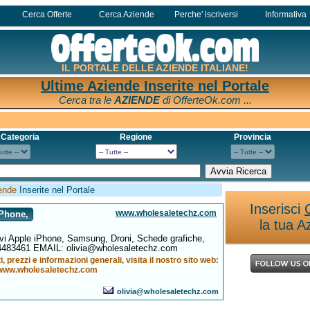
Cerca Offerte
Cerca Aziende
Perche' iscriversi
Informativa
IL PORTALE DELLE AZIENDE ITALIANE!
Ultime Aziende Inserite nel Portale
Cerca tra le
AZIENDE
di OfferteOk.com ...
 Categoria
Regione
Provincia
ende
Inserite nel Portale
Inserisci
www.wholesaletechz.com
Phone,
la tua A
 Apple iPhone, Samsung, Droni, Schede grafiche,
483461 EMAIL: olivia@wholesaletechz.com
i, prezzi e informazioni generali, visita il nostro sito web:
www.wholesaletechz.com
olivia@wholesaletechz.com