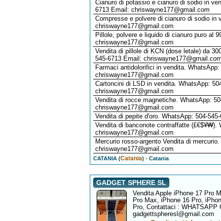
Cianuro di potassio e cianuro di sodio in 
6713 Email: chriswayne177@gmail.com
Compresse e polvere di cianuro di sodio in
chriswayne177@gmail.com
Pillole, polvere e liquido di cianuro puro 
chriswayne177@gmail.com
Vendita di pillole di KCN (dose letale) da
545-6713 Email: chriswayne177@gmail.co
Farmaci antidolorifici in vendita. WhatsApp
chriswayne177@gmail.com
Cartoncini di LSD in vendita. WhatsApp: 50
chriswayne177@gmail.com
Vendita di rocce magnetiche. WhatsApp: 50
chriswayne177@gmail.com
Vendita di pepite d'oro. WhatsApp: 504-54
Vendita di banconote contraffatte (£€$¥₩)
chriswayne177@gmail.com
Mercurio rosso-argento Vendita di mercurio
chriswayne177@gmail.com
Catania
-
CATANIA (
)
Catania
GADGET SPHERE SL
Vendita Apple iPhone 17 Pro M
Pro Max, iPhone 16 Pro, iPhon
Pro, Contattaci : WHATSAPP 
gadgettspheresl@gmail.com