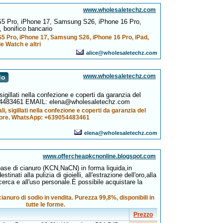
www.wholesaletechz.com
5 Pro, iPhone 17, Samsung S26, iPhone 16 Pro,
 bonifico bancario
5 Pro, iPhone 17, Samsung S26, iPhone 16 Pro, iPad,
e Watch e altri
alice@wholesaletechz.com
www.wholesaletechz.com
do
 sigillati nella confezione e coperti da garanzia del
54483461 EMAIL: elena@wholesaletechz.com
ali, sigillati nella confezione e coperti da garanzia del
tore. WhatsApp: +639054483461
elena@wholesaletechz.com
www.offercheapkcnonline.blogspot.com
ase di cianuro (KCN,NaCN) in forma liquida,in
stinati alla pulizia di gioielli, all'estrazione dell'oro,alla
icerca e all'uso personale.È possibile acquistare la
ianuro di sodio in vendita. Purezza 99,8%, disponibili in
tutte le forme.
Prezzo