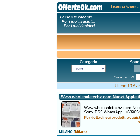
Inserisci Azienda
Per le tue vacanze...
Per i tuoi acquisti...
Per i tuoi desideri...
Categoria
Sotto
Cosa cerchi?
Ultime 10 Azi
Www.wholesaletechz.com Nuovi Apple i
Www.wholesaletechz.com Nuovi
Sony PS5 WhatsApp: +639054
Per dettagli sui prodotti, acquist
Milano
MILANO (
)