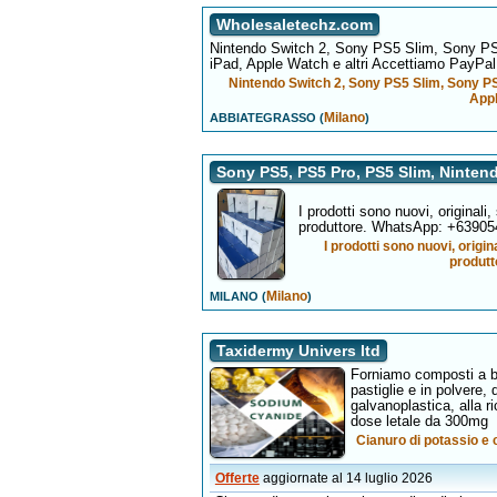
Wholesaletechz.com
Nintendo Switch 2, Sony PS5 Slim, Sony PS
iPad, Apple Watch e altri Accettiamo PayPal,
Nintendo Switch 2, Sony PS5 Slim, Sony PS
Appl
Milano
ABBIATEGRASSO (
)
Sony PS5, PS5 Pro, PS5 Slim, Ninten
I prodotti sono nuovi, originali,
produttore. WhatsApp: +6390
I prodotti sono nuovi, origin
produt
Milano
MILANO (
)
Taxidermy Univers ltd
Forniamo composti a b
pastiglie e in polvere, de
galvanoplastica, alla r
dose letale da 300mg
Cianuro di potassio e c
Offerte
aggiornate al 14 luglio 2026