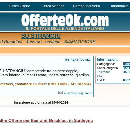
Cerca Offerte
Cerca Aziende
Perche' iscriversi
Informativa
IL PORTALE DELLE AZIENDE ITALIANE!
SU STRANGIU
d-Breakfast - Turismo - oristano - SIAMAGGIORE
Informazioni:
Tel. 3451022847
Categegoria:
Tur
SottoCategoria:
Bed-
 "SU STRANGIU" comprende tre camere doppie,
Telefono:
345
ato interno, climatizzatore, inoltre terrazzo, giardino
Fax:
C.A.P.:
090
notazioni, contattare i numeri: 0783.33089 - 345.1022847
sustrangiu@live.it
Inserzione aggiornata al 24-04-2014
altre Offerte per Bed-and-Breakfast in Sardegna