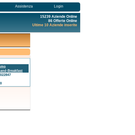
Assistenza
Login
15239 Aziende Online
86 Offerte Online
Ultime 10 Aziende inserite
ismo
and-Breakfast
1022847
70