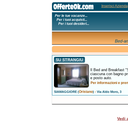
Inserisci Azienda
Per le tue vacanze...
Per i tuoi acquisti...
Per i tuoi desideri...
Bed-an
SU STRANGIU
Il Bed and Breakfast
ciascuna con bagno priv
e posto auto.
Per informazioni e pre
Oristano
-
SIAMAGGIORE (
)
Via Aldo Moro, 3
Vedi 