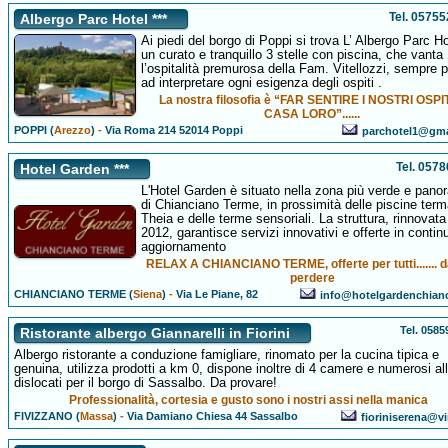
Tel. 0575
Albergo Parc Hotel ***
Ai piedi del borgo di Poppi si trova L’ Albergo Parc Ho
un curato e tranquillo 3 stelle con piscina, che vanta
l’ospitalità premurosa della Fam. Vitellozzi, sempre 
ad interpretare ogni esigenza degli ospiti .
La nostra filosofia è “FAR SENTIRE I NOSTRI OSPI
CASA LORO”......
POPPI (
Arezzo
)
-
Via Roma 214 52014 Poppi
parchotel1@gma
Tel. 057
Hotel Garden ***
L'Hotel Garden è situato nella zona più verde e pano
di Chianciano Terme, in prossimità delle piscine term
Theia e delle terme sensoriali. La struttura, rinnovata
2012, garantisce servizi innovativi e offerte in contin
aggiornamento
RELAX A CHIANCIANO TERME, offerte per tutti....... 
perdere
CHIANCIANO TERME (
Siena
)
-
Via Le Piane, 82
info@hotelgardenchianc
Tel. 058
Ristorante albergo Giannarelli in Fiorini
Albergo ristorante a conduzione famigliare, rinomato per la cucina tipica e
genuina, utilizza prodotti a km 0, dispone inoltre di 4 camere e numerosi al
dislocati per il borgo di Sassalbo. Da provare!
Professionalità, cortesia e gusto sono i nostri assi nella manica
FIVIZZANO (
Massa
)
-
Via Damiano Chiesa 44 Sassalbo
fioriniserena@vir