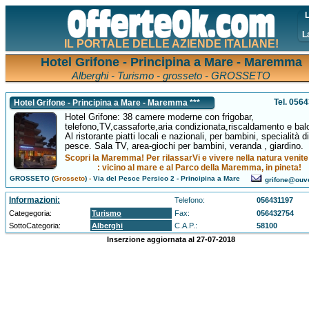
L
L
IL PORTALE DELLE AZIENDE ITALIANE!
Hotel Grifone - Principina a Mare - Maremma
Alberghi - Turismo - grosseto - GROSSETO
Tel. 056
Hotel Grifone - Principina a Mare - Maremma ***
Hotel Grifone: 38 camere moderne con frigobar,
telefono,TV,cassaforte,aria condizionata,riscaldamento e bal
Al ristorante piatti locali e nazionali, per bambini, specialità di
pesce. Sala TV, area-giochi per bambini, veranda , giardino.
Scopri la Maremma! Per rilassarVi e vivere nella natura venite
: vicino al mare e al Parco della Maremma, in pineta!
GROSSETO (
Grosseto
)
-
Via del Pesce Persico 2 - Principina a Mare
grifone@ouve
Informazioni:
Telefono:
056431197
Categegoria:
Turismo
Fax:
056432754
SottoCategoria:
Alberghi
C.A.P.:
58100
Inserzione aggiornata al 27-07-2018