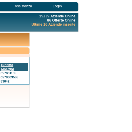
Assistenza
Login
15239 Aziende Online
86 Offerte Online
Ultime 10 Aziende inserite
Turismo
Alberghi
057861155
0578809555
53042