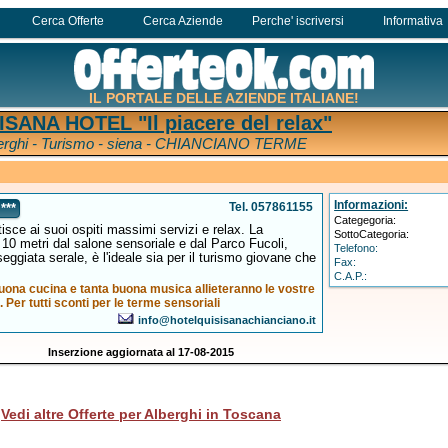
Cerca Offerte
Cerca Aziende
Perche' iscriversi
Informativa
IL PORTALE DELLE AZIENDE ITALIANE!
ISANA HOTEL "Il piacere del relax"
erghi - Turismo - siena - CHIANCIANO TERME
Informazioni:
Tel. 057861155
***
Categegoria:
isce ai suoi ospiti massimi servizi e relax. La
SottoCategoria:
li 10 metri dal salone sensoriale e dal Parco Fucoli,
Telefono:
eggiata serale, è l'ideale sia per il turismo giovane che
Fax:
C.A.P.:
uona cucina e tanta buona musica allieteranno le vostre
. Per tutti sconti per le terme sensoriali
info@hotelquisisanachianciano.it
Inserzione aggiornata al 17-08-2015
Vedi altre Offerte per Alberghi in Toscana