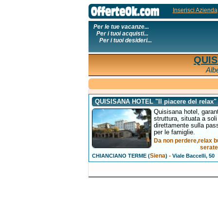
Inserisci Azienda
Per le tue vacanze...
Per i tuoi acquisti...
Per i tuoi desideri...
QUIS
Alb
QUISISANA HOTEL "Il piacere del relax" 
Quisisana hotel, garant
struttura, situata a so
direttamente sulla pass
per le famiglie.
Da non perdere,relax b
serate
Siena
-
CHIANCIANO TERME (
)
Viale Baccelli, 50