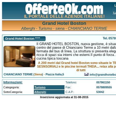
L
L
IL PORTALE DELLE AZIENDE ITALIANE!
Grand Hotel Boston
Alberghi - Turismo - siena - CHIANCIANO TERME
Tel. 057
Grand Hotel Boston ****
Il GRAND HOTEL BOSTON, nuova gestione, è situat
centro del paese di Chianciano Terme a 10 metri dall
fermata del bus di linea. La struttura si presenta ele
ricca di spazi sia interni che esterni.Il punto di forza..
cucina tipica toscana
A 200 metri dal Grand hotel Boston sono situate le 
SESNSORIALI e le piscine termali THEIA... relax alla p
di tutti
CHIANCIANO TERME (
Siena
)
-
Piazza Italia,5
info@grandhotelbo
Informazioni:
Telefono:
057861150
Categegoria:
Turismo
Fax:
0578809555
SottoCategoria:
Alberghi
C.A.P.:
53042
Inserzione aggiornata al 31-08-2015