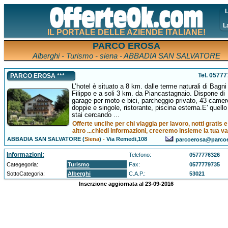
L
L
IL PORTALE DELLE AZIENDE ITALIANE!
PARCO EROSA
Alberghi - Turismo - siena - ABBADIA SAN SALVATORE
Tel. 0577
PARCO EROSA ***
L’hotel è situato a 8 km. dalle terme naturali di Bagn
Filippo e a soli 3 km. da Piancastagnaio. Dispone di
garage per moto e bici, parcheggio privato, 43 camer
doppie e singole, ristorante, piscina esterna.E' quell
stai cercando ...
Offerte uncihe per chi viaggia per lavoro, notti gratis 
altro ...chiedi informazioni, creeremo insieme la tua 
ABBADIA SAN SALVATORE (
Siena
)
-
Via Remedi,108
parcoerosa@parcoe
Informazioni:
Telefono:
0577776326
Categegoria:
Turismo
Fax:
0577779735
SottoCategoria:
Alberghi
C.A.P.:
53021
Inserzione aggiornata al 23-09-2016