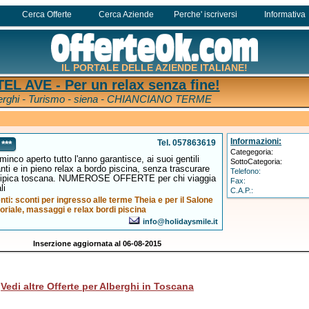
Cerca Offerte
Cerca Aziende
Perche' iscriversi
Informativa
IL PORTALE DELLE AZIENDE ITALIANE!
EL AVE - Per un relax senza fine!
erghi - Turismo - siena - CHIANCIANO TERME
Informazioni:
Tel. 057863619
***
Categegoria:
inco aperto tutto l'anno garantisce, ai suoi gentili
SottoCategoria:
santi e in pieno relax a bordo piscina, senza trascurare
Telefono:
a tipica toscana. NUMEROSE OFFERTE per chi viaggia
Fax:
li
C.A.P.:
lienti: sconti per ingresso alle terme Theia e per il Salone
oriale, massaggi e relax bordi piscina
info@holidaysmile.it
Inserzione aggiornata al 06-08-2015
Vedi altre Offerte per Alberghi in Toscana