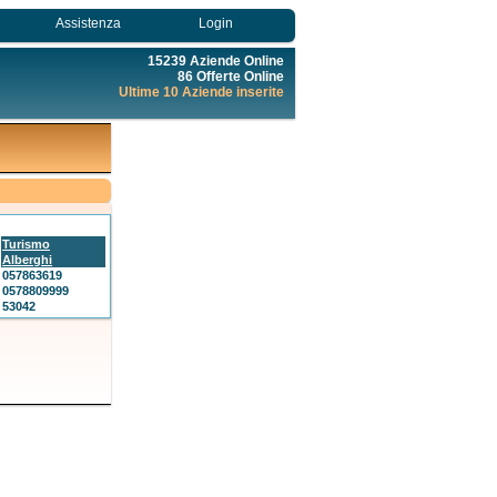
Assistenza
Login
15239 Aziende Online
86 Offerte Online
Ultime 10 Aziende inserite
Turismo
Alberghi
057863619
0578809999
53042