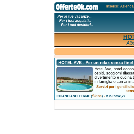
Inserisci Azienda
Per le tue vacanze...
Per i tuoi acquisti...
Per i tuoi desideri...
HOT
Alb
HOTEL AVE - Per un relax senza fine! 
Hotel Ave, hotel econom
ospiti, soggiorni rilas
divertimento e cucin
in famiglia o con anima
Servizi per i gentili c
sens
Siena
-
CHIANCIANO TERME (
)
V ia Piave,27