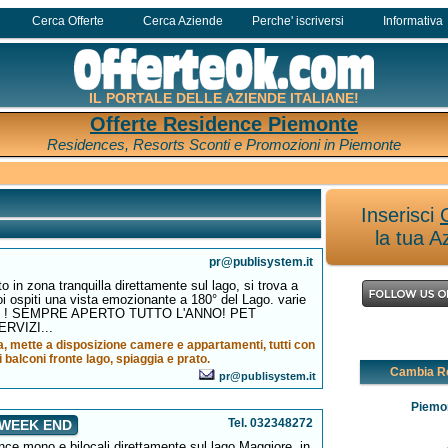
Cerca Offerte
Cerca Aziende
Perche' iscriversi
Informativa
IL PORTALE DELLE AZIENDE ITALIANE!
Offerte Residence Piemonte
Residences, Resorts Sconti e Promozioni in Piemonte
Inserisci
la tua A
pr@publisystem.it
to in zona tranquilla direttamente sul lago, si trova a
oi ospiti una vista emozionante a 180° del Lago. varie
iorno ! SEMPRE APERTO TUTTO L'ANNO! PET
RVIZI...
a, mette a disposizione camere e appartamenti, tutti con
 balconi fronte lago, spiaggia e prato.
Cambia R
pr@publisystem.it
Piemo
Tel. 032348272
 WEEK END
nce mono e bilocali direttamente sul lago Maggiore, in