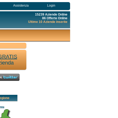
Assistenza
Login
15239 Aziende Online
86 Offerte Online
Ultime 10 Aziende inserite
GRATIS
zienda
egione
nte