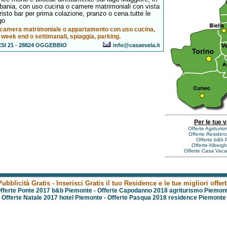
bania, con uso cucina o camere matrimoniali con vista
 risto bar per prima colazione, pranzo o cena.tutte le
go
in camera matrimoniale o appartamento con uso cucina,
 week end o settimanali, spiaggia, parking.
SI 21 - 28824 OGGEBBIO
info@casaevela.it
Per le tue 
Offerte Agrituri
Offerte Residen
Offerte b&b 
Offerte Alberg
Offerte Casa Vac
Pubblicità Gratis - Inserisci Gratis il tuo Residence e le tue migliori offert
fferte Ponte 2017 b&b Piemonte
-
Offerte Capodanno 2018 agriturismo Piemon
Offerte Natale 2017 hotel Piemonte
-
Offerte Pasqua 2018 residence Piemonte