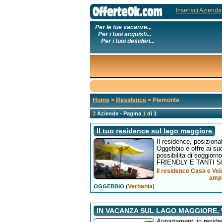
Inserisci Azienda
Per le tue vacanze...
Per i tuoi acquisti...
Per i tuoi desideri...
Home
>
Residence
> Piemonte
2
Aziende - Pagina
1
di 1
Il tuo residence sul lago maggiore
Il residence, posiziona
Oggebbio e offre ai su
possibilita di sogg
FRIENDLY E TANTI SE
Il residence Casa e Vel
ampi
Verbania
OGGEBBIO (
)
IN VACANZA SUL LAGO MAGGIORE,
Appartamenti in reside