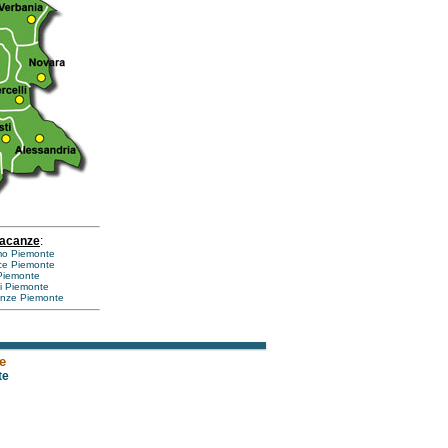
vacanze
:
smo Piemonte
ce Piemonte
Piemonte
hi Piemonte
anze Piemonte
e
te