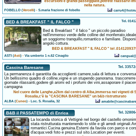
escursioni e grandi passeggiate,potrete rilassarvi i
nella natura.
FOBELLO (
Vercelli
)
-
S.maria frazione di fobello
carru4@hotma
Tel. 014
BED & BREAKFAST " IL FALCO "
Bed & Breakfast " il falco " un piccolo paradiso
nell'immenso verde delle colline del monferrato,ideal
un soggiorno tranquillo,romantico e familiare. Disponib
angolo cottura.
BED & BREAKFAST " IL FALCO " tel .014120937
ASTI (
Asti
)
-
Via umberto 1 n.62 Cinaglio
cangual@a
Tel. 3357
Cascina Baresane
La permanenza è garantita da accoglienti camere,sala di lettura e convers
Un bellissimo quadro di colline,vigne e un stupendo panorama. trascorrerre
giornate rilassanti,godere gli aromi ed i profumi dei vini,assaporare il piacer
campagna
Nel cuore delle Langhe,a2km dal centro di Alba,immersa nei vigneti di S
Rosalia,c'è la "CASCINA BARESANE" un b&b ristrutturato
ALBA (
Cuneo
)
-
Loc. S. Rosalia, 32
amabile@cascinabare
Tel. 3280
B&B il PASSATEMPO di Enrica
La locanda storica di Vettignè nel borgo del castello omoni
stata ristrutturata mantenendo lo stile e gli arredi originali.A
romantici.Cucina genuina.Esterni da favola con parco e cors
d'acqua:vedi foto e prezzi sul sito.Location per eventi.