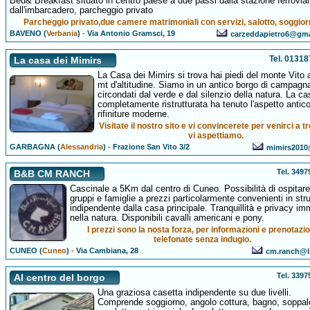
Bed& Breakfast situato in centro paese a due passi dalla stazione ferroviar
dall'imbarcadero, parcheggio privato
Parcheggio privato,due camere matrimoniali con servizi, salotto, soggior
BAVENO (
Verbania
)
-
Via Antonio Gramsci, 19
carzeddapietro6@gma
Tel. 0131
La casa dei Mimirs
La Casa dei Mimirs si trova hai piedi del monte Vito 
mt d'altitudine. Siamo in un antico borgo di campagn
circondati dal verde e dal silenzio della natura. La ca
completamente ristrutturata ha tenuto l'aspetto antic
rifiniture moderne.
Visitate il nostro sito e vi convincerete per venirci a t
vi aspettiamo.
GARBAGNA (
Alessandria
)
-
Frazione San Vito 3/2
mimirs2010@
Tel. 349
B&B CM RANCH
Cascinale a 5Km dal centro di Cuneo. Possibilità di ospitare
gruppi e famiglie a prezzi particolarmente convenienti in stru
indipendente dalla casa principale. Tranquillità e privacy im
nella natura. Disponibili cavalli americani e pony.
I prezzi sono la nosta forza, per informazioni e prenotazio
telefonate senza indugio.
CUNEO (
Cuneo
)
-
Via Cambiana, 28
cm.ranch@li
Tel. 339
Al centro del borgo
Una graziosa casetta indipendente su due livelli.
Comprende soggiorno, angolo cottura, bagno, soppal