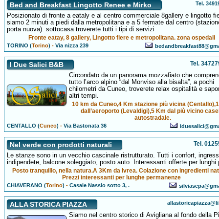
Tel. 349
Bed and Breakfast Lingotto Renee e Mirko
Posizionato di fronte a eataly e al centro commerciale 8gallery e lingotto fi
siamo 2 minuti a piedi dalla metropolitana e a 5 fermate dal centro (stazion
porta nuova). sottocasa troverete tutti i tipi di servizi
Fronte eatay, 8 gallery, Lingotto fiere e metropolitana. zona ospedali
TORINO (
Torino
)
-
Via nizza 239
bedandbreakfast88@gma
Tel. 3472
I Due Salici B&B
Circondato da un panorama mozzafiato che compren
tutto l’arco alpino “dal Monviso alla bisalta”, a pochi
chilometri da Cuneo, troverete relax ospitalità e sapor
altri tempi.
10 km da Cuneo,4 Km stazione più vicina (Centallo)
dall’aeroporto (Levaldigi),5 Km dal più vicino case
autostradale.
CENTALLO (
Cuneo
)
-
Via Bastonata 36
iduesalici@gm
Tel. 012
Nel verde con prodotti naturali
Le stanze sono in un vecchio cascinale ristrutturato. Tutti i confort, ingres
indipendete, balcone soleggiato, posto auto. Interessanti offerte per lunghi 
Posto tranquillo, nella natura.A 3Km da Ivrea. Colazione con ingredienti nat
Prezzi interessanti per lunghe permanenze
CHIAVERANO (
Torino
)
-
Casale Nassio sotto 3, .
silviasepa@gm
allastoricapiazza@li
ALLA STORICA PIAZZA
Siamo nel centro storico di Avigliana al fondo della 