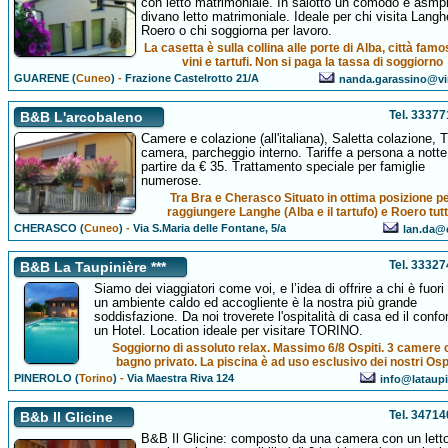
con letto matrimoniale. In salotto un comodo e asmp
divano letto matrimoniale. Ideale per chi visita Langh
Roero o chi soggiorna per lavoro.
La casetta è sulla collina alle porte di Alba, città fam
vini e tartufi. Non si paga la tassa di soggiorno
GUARENE (
Cuneo
)
-
Frazione Castelrotto 21/A
nanda.garassino@virg
Tel. 3337
B&B L'arcobaleno
Camere e colazione (all'italiana), Saletta colazione, 
camera, parcheggio interno. Tariffe a persona a notte
partire da € 35. Trattamento speciale per famiglie
numerose.
Tra Bra e Cherasco Situato in ottima posizione p
raggiungere Langhe (Alba e il tartufo) e Roero tutt
CHERASCO (
Cuneo
)
-
Via S.Maria delle Fontane, 5/a
lan.da@e
Tel. 3332
B&B La Taupinière ***
Siamo dei viaggiatori come voi, e l’idea di offrire a chi è fuor
un ambiente caldo ed accogliente è la nostra più grande
soddisfazione. Da noi troverete l'ospitalità di casa ed il confor
un Hotel. Location ideale per visitare TORINO.
Soggiorno di assoluto relax. Massimo 6/8 Ospiti. 3 camere 
bagno privato. La piscina è ad uso esclusivo dei nostri Ospi
PINEROLO (
Torino
)
-
Via Maestra Riva 124
info@lataupin
Tel. 3471
B&b Il Glicine
B&B Il Glicine: composto da una camera con un lett