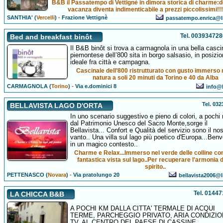
B&B il Passatempo di Vettignè in dimora storica di charme:d
vacanza diventa indimenticabile a prezzi piccolissimi!!
SANTHIA' (
Vercelli
)
-
Frazione Vettignè
passatempo.enrica@li
Tel. 00393472
Bed and breakfast binôt
Il B&B binôt si trova a carmagnola in una bella casci
piemontese dell’800 sita in borgo salsasio, in posizi
ideale fra città e campagna.
Cascinale dell’800 ristrutturato con gusto immerso 
natura a soli 20 minuti da Torino e 40 da Alba
CARMAGNOLA (
Torino
)
-
Via e.dominici 8
info@b
Tel. 03
BELLAVISTA LAGO D'ORTA
In uno scenario suggestivo e pieno di colori, a pochi 
dal Patrimonio Unesco del Sacro Monte,sorge il
Bellavista... Confort e Qualità del servizio sono il nos
vanto.. Una villa sul lago più poetico d'Europa...Benv
in un magico contesto..
Charme e Relax...Immerso nel verde delle colline co
fantastica vista sul lago..Per recuperare l'armonia d
spirito..
PETTENASCO (
Novara
)
-
Via pratolungo 20
bellavista2006@li
Tel. 0144
LA CHICCA B&B
A POCHI KM DALLA CITTA' TERMALE DI ACQUI
TERME, PARCHEGGIO PRIVATO, ARIA CONDIZIO
TV, AL CENTRO DEL PAESE DI CASSINE