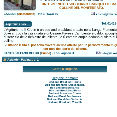
UNO SPLENDIDO SOGGIORNO TRANQUILLO TRA
COLLINE DEL MONFERRATO.
CASSINE (
Alessandria
)
-
VIA STICCA 16
chicca@chiccah
Tel. 0141
Agriturismo
L'Agriturismo Il Crutin è un bed and breakfast situato nella Langa Piemonte
dove si trova la casa natale di Cesare Pavese.L'ambiente è caldo, accoglie
al servizio delle richieste del cliente; le 6 camere ampie godono di vista sul
colline...
Visitando il sito si possono trovare alcune offerte per un pernottamento migl
per ogni desiderio del cliente.
SANTO STEFANO BELBO (
Cuneo
)
-
Loc. Vogliere 3
info@ilcru
28
Aziende - Pagina
1
di 1
Cambia Regione
Regione Piemonte
Bed and Breakfast Torino
Bed and Breakfast Alessandria
Bed and Breakfast Asti
Bed and Breakfast Biella
Bed and Breakfast Cuneo
Bed and Breakfast Novara
Bed and Breakfast Verbania
Bed and Breakfast Vercelli