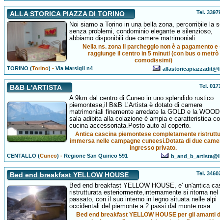
Tel. 339
ALLA STORICA PIAZZA DI TORINO
Noi siamo a Torino in una bella zona, percorribile la 
senza problemi, condominio elegante e silenzioso,
abbiamo disponibili due camere matrimoniali.
Nella ns. zona il parcheggio non è a pagamento e 
raggiunge il centro in 5 minuti (con bus o metrò
comodissimi)
TORINO (
Torino
)
-
Via Marsigli n4
allastoricapiazzadit@l
Tel. 01
B&B L'ARTISTA
A 9km dal centro di Cuneo in uno splendido rustico
piemontese,il B&B L’Artista è dotato di camere
matrimoniali finemente arredate la GOLD e la WOOD
sala adibita alla colazione è ampia e caratteristica c
cucina accessoriata.Posto auto al coperto.
Antica cascina piemontese completamente ristruttu
immersa nelle campagne cuneesi.Dotata di due came
ingresso privato.
CENTALLO (
Cuneo
)
-
Regione San Quirico 591
b_and_b_artista@li
Tel. 346
Bed end breakfast YELLOW HOUSE
Bed end breakfast YELLOW HOUSE, e' un'antica ca
ristrutturata esteriormente,internamente si ritorna nel
passato, con il suo interno in legno situata nelle alpi
occidentali del piemonte a 2 passi dal monte rosa.
Bed end breakfast YELLOW HOUSE per gli amanti d