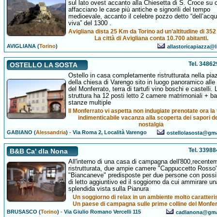
sul lato ovest accanto alla Chiesetta di S. Croce su c
affacciano le case più antiche e signorili del tempo
medioevale, accanto il celebre pozzo detto “dell’acq
viva” del 1300 .
Avigliana dista 25 Km da Torino ad un’altitudine di 35
La città di Avigliana conta 10.700 abitanti.
AVIGLIANA (
Torino
)
allastoricapiazza@l
Tel. 3486
OSTELLO LA SOSTA
Ostello in casa completamente ristrutturata nella pia
della chiesa di Varengo sito in luogo panoramico alle
del Monferrato, terra di tartufi vino boschi e castelli. 
struttura ha 12 posti letto 2 camere matrimoniali + b
stanze multiple
Il Monferrato vi aspetta non indugiate prenotate ora la
indimenticabile vacanza alla scoperta dei sapori de
nostalgia
GABIANO (
Alessandria
)
-
Via Roma 2, Località Varengo
ostellolasosta@gm
Tel. 3398
B&B Ca' dla Nona
All'interno di una casa di campagna dell'800,recente
ristrutturata, due ampie camere "Cappuccetto Rosso
"Biancaneve" predisposte per due persone con possib
di letto aggiuntivo ed il soggiorno da cui ammirare un
splendida vista sulla Pianura
Un soggiorno di relax in un ambiente molto caratteris
Un paese di campagna sulle prime colline del Monfer
BRUSASCO (
Torino
)
-
Via Giulio Romano Vercelli 115
cadlanona@gma