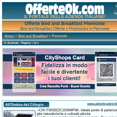
L
L
IL PORTALE DELLE AZIENDE ITALIANE!
Offerte Bed and Breakfast Piemonte
Bed and Breakfast Offerte e Promozioni in Piemonte
Home
>
Bed and Breakfast
> Piemonte
28
Aziende - Pagina
1
di 1
www.allombradelcilie
All'Ombra del Ciliegio
--CIN IT003022C163I84P6K--Ideale punto di partenza
gite naturalistiche e culturali,attività