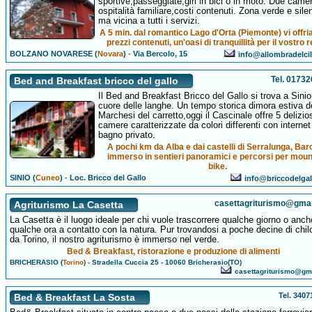
sportive,passeggiate,giri in bici o in moto. Due came
ospitalità familiare,costi contenuti. Zona verde e sile
ma vicina a tutti i servizi.
A 5 min. dal romantico Lago d'Orta (Piemonte) vi offri
prezzi contenuti, un'oasi di tranquillità per il vostro r
BOLZANO NOVARESE (
Novara
)
-
Via Bercolo, 15
info@allombradelcili
Tel. 0173
Bed and Breakfast bricco del gallo
Il Bed and Breakfast Bricco del Gallo si trova a Sinio
cuore delle langhe. Un tempo storica dimora estiva d
Marchesi del carretto,oggi il Cascinale offre 5 delizio
camere caratterizzate da colori differenti con internet 
bagno privato.
A pochi km da Alba e dai castelli di Serralunga, Bar
immerso in sentieri panoramici e percorsi per moun
bike.
SINIO (
Cuneo
)
-
Loc. Bricco del Gallo
info@briccodelga
casettagriturismo@gma
Agriturismo La Casetta
La Casetta è il luogo ideale per chi vuole trascorrere qualche giorno o anch
qualche ora a contatto con la natura. Pur trovandosi a poche decine di chil
da Torino, il nostro agriturismo è immerso nel verde.
Bed & Breakfast, ristorazione e produzione di alimenti
BRICHERASIO (
Torino
)
-
Stradella Cuccia 25 - 10060 Bricherasio(TO)
casettagriturismo@gm
Tel. 340
Bed & Breakfast La Sosta