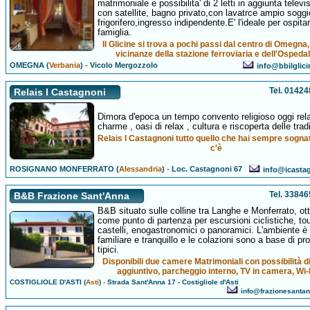
matrimoniale e possibilita' di 2 letti in aggiunta televi
con satellite, bagno privato,con lavatrce ampio soggi
frigorifero,ingresso indipendente.E' l'ideale per ospita
famiglia.
Il Glicine si trova a pochi passi dal centro di Omegna,
vicinanze della stazione ferroviaria e dell'Ospedal
OMEGNA (
Verbania
)
-
Vicolo Mergozzolo
info@bbilglic
Tel. 0142
Relais I Castagnoni
Dimora d'epoca un tempo convento religioso oggi rela
charme , oasi di relax , cultura e riscoperta delle tradi
Relais I Castagnoni tutto quello che hai sempre sogna
c'è
ROSIGNANO MONFERRATO (
Alessandria
)
-
Loc. Castagnoni 67
info@icastag
Tel. 3384
B&B Frazione Sant'Anna
B&B situato sulle colline tra Langhe e Monferrato, ot
come punto di partenza per escursioni ciclistiche, tou
castelli, enogastronomici o panoramici. L'ambiente è
familiare e tranquillo e le colazioni sono a base di pro
tipici.
Disponibili due camere Matrimoniali con possibilità di
aggiuntivo, parcheggio interno, TV in camera, Wi-
COSTIGLIOLE D'ASTI (
Asti
)
-
Strada Sant'Anna 17 - Costigliole d'Asti
info@frazionesanta