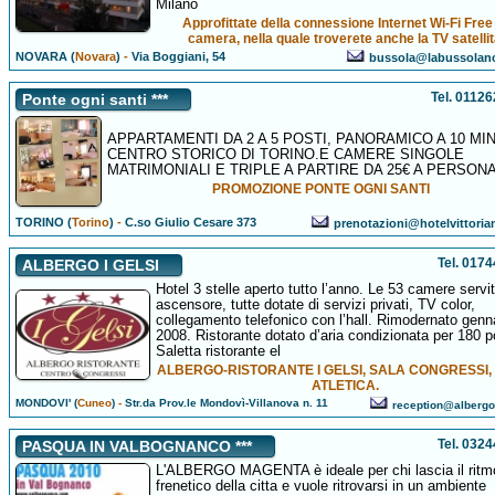
Milano
Approfittate della connessione Internet Wi-Fi Free
camera, nella quale troverete anche la TV satelli
NOVARA (
Novara
)
-
Via Boggiani, 54
bussola@labussolano
Tel. 0112
Ponte ogni santi ***
APPARTAMENTI DA 2 A 5 POSTI, PANORAMICO A 10 MIN
CENTRO STORICO DI TORINO.E CAMERE SINGOLE
MATRIMONIALI E TRIPLE A PARTIRE DA 25€ A PERSON
PROMOZIONE PONTE OGNI SANTI
TORINO (
Torino
)
-
C.so Giulio Cesare 373
prenotazioni@hotelvittori
Tel. 017
ALBERGO I GELSI
Hotel 3 stelle aperto tutto l’anno. Le 53 camere servi
ascensore, tutte dotate di servizi privati, TV color,
collegamento telefonico con l’hall. Rimodernato genn
2008. Ristorante dotato d’aria condizionata per 180 p
Saletta ristorante el
ALBERGO-RISTORANTE I GELSI, SALA CONGRESSI, 
ATLETICA.
MONDOVI' (
Cuneo
)
-
Str.da Prov.le Mondovì-Villanova n. 11
reception@albergoi
Tel. 032
PASQUA IN VALBOGNANCO ***
L'ALBERGO MAGENTA è ideale per chi lascia il ritm
frenetico della citta e vuole ritrovarsi in un ambiente