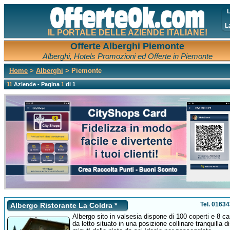
L
L
IL PORTALE DELLE AZIENDE ITALIANE!
Offerte Alberghi Piemonte
Alberghi, Hotels Promozioni ed Offerte in Piemonte
Home
>
Alberghi
> Piemonte
11
Aziende - Pagina
1
di 1
Tel. 0163
Albergo Ristorante La Coldra *
Albergo sito in valsesia dispone di 100 coperti e 8 c
da letto situato in una posizione collinare tranquilla d