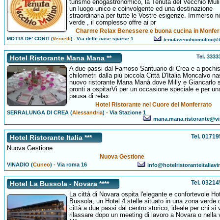
turismo enogastronomico, la Tenuta del Vecchio Muli
un luogo unico e coinvolgente ed una destinazione
straordinaria per tutte le Vostre esigenze. Immerso n
verde , il complesso offre ai pr
Charme Relax Benessere e buona cucina in Monfer
MOTTA DE' CONTI (
Vercelli
)
-
Via delle case sparse 1
tenutavecchiomulino@ti
Tel. 333
Hotel Ristorante Mana Mana **
A due passi dal Famoso Santuario di Crea e a pochi
chilometri dalla più piccola Città D'Italia Moncalvo na
nuovo ristorante Mana Manà dove Milly e Giancarlo 
pronti a ospitarVi per un occasione speciale e per un
pausa di relax
Hotel Ristorante nel Cuore del Monferrato
SERRALUNGA DI CREA (
Alessandria
)
-
Via Stazione 1
mana.mana.ristorante@virg
Tel. 0171
Hotel Ristorante Italia ***
Nuova Gestione
Nuova Gestione
VINADIO (
Cuneo
)
-
Via roma 16
info@hotelristoranteitaliavi
Tel. 0321
Hotel La Bussola - Novara ****
La città di Novara ospita l'elegante e confortevole Ho
Bussola, un Hotel 4 stelle situato in una zona verde 
città a due passi dal centro storico, ideale per chi si 
rilassare dopo un meeting di lavoro a Novara o nella 