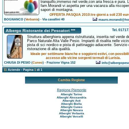
tranquillo,immerso nel verde,con aria fresca e pura. 
fam.Morandi vi aspetta per una vacanza alla riscoper
sapori di montagna.
OFFERTA PASQUA 2010:tre giorni a soli 230 eur
BOGNANCO (
Verbania
)
-
Via cavallini 40
mauro.morandi@hot
Tel. 0171
Albergo Ristorante dei Pescatori ***
Struttura alberghiera appena ristrutturata, inserita nel verde d
Parco Naturale Alta Valle Pesio. Impianti di risalita nelle vici
pista di sci nordico e pista di pattinaggio adiacente. Servizio 
ristorazione di alta qualità.
Ideale per settimane bianche e soggiorni estivi, con possibili
accesso alle vicine sorgenti termali di Lurisia.
CHIUSA DI PESIO (
Cuneo
)
-
Frazione Vigna 152
info@albergopesca
11
Aziende - Pagina
1
di 1
Cambia Regione
Regione Piemonte
Alberghi Torino
Alberghi Alessandria
Alberghi Asti
Alberghi Biella
Alberghi Cuneo
Alberghi Novara
Alberghi Verbania
Alberghi Vercelli