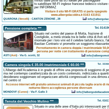
minuti dalle piste da sci ideale per passeggiate
tv.satellitare WI-FI inglese francese tedesco visitare 
per INFORMAZ
Visitare il sito WI-FI GRATIS si parla spagnolo
www.albergolacoldra.it 0163 431911
QUARONA (
Vercelli
)
-
CANTON ZENONE , 28
info@albergolaco
Tel. 0141
Pensione completa ***
Situato nel centro del paese di Motta, frazione di
Costigliole, a metà strada tra le belle città di Asti ed 
rinomate per i loro vini ed il celebre tartufo bianco, l'
Bastian Contrario vi promette un soggiorno rilassante
Pernottamento in camera doppia / matrimoniale 50,0
persona per notte con trattamento di pensione comp
ASTI (
Asti
)
-
Via G. scotti, 32
info@albergomot
Tel. 333
Camera singola € 35.00 /matrimoniale € 60.00 ***
L’Albergo dell’Academia è in grado di offrire una proposta di soggiorno di pr
ma nel contempo caratterizzata da un costo contenuto, indirizzata a quanti
desiderano soggiornare od organizzare attività congressuali in una dimora 
nel centro st
Accesso internet wifi gratuito ammessi animali di piccola taglia orario di ri
notturno libero accoglienza persone diversam
MONDOVI' (
Cuneo
)
-
Via F. Gallo 3
info@lalbergodellacade
Tel. 016
Tenuta del Vecchio Mulino ***
Situato in una delle aree d’Italia più interessanti per il