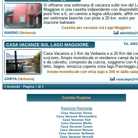
Vi offriamo una settimana di vacanza sulle rive del 
Maggiore in una casetta indipendente con disponibilit
posti fino a 6, un camino a legna utilizzabile, affitti in
per settimane bianche con piste a 20 km. estivi per
stazione balneare.
Casetta per vacanze sul Lago Maggiore
BAVENO (
Verbania
)
aldolella@l
Tel. 349
CASA VACANZE SUL LAGO MAGGIORE
Casa Vacanze a 1 Km da Verbania e a 20 Km dal co
svizzero. Ampio monolocale in residence campi da t
e da calcetto, composto da cuicna, soggiorno con 4 
letto, bagno, terrazza coperta vista lago.Parcheggio 
Ampio monolocale con vista lago a 300 m dalla spia
GHIFFA (
Verbania
)
casa.lago@vir
8
Aziende - Pagina
1
di 1
Cambia Regione
Regione Piemonte
Casa Vacanze Torino
Casa Vacanze Alessandria
Casa Vacanze Asti
Casa Vacanze Biella
Casa Vacanze Cuneo
Casa Vacanze Novara
Casa Vacanze Verbania
Casa Vacanze Vercelli