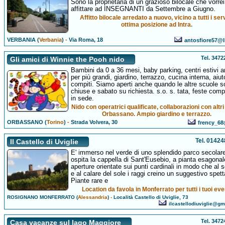
Sono la proprietaria di un grazioso bilocale che vorrei
affittare ad INSEGNANTI da Settembre a Giugno.
Affitto bilocale arredato a nuovo, vicino a tutti i serv
ottima posizione ad Intra.
VERBANIA (
Verbania
)
-
Via Roma, 18
antosfiore57@li
Tel. 347
Gli amici di Winnie the Pooh nido
Bambini da 0 a 36 mesi, baby parking, centri estivi 
per più grandi, giardino, terrazzo, cucina interna, aiut
compiti. Siamo aperti anche quando le altre scuole 
chiuse e sabato su richiesta. s.o. s. tata, feste comp
in sede.
Nido con operatrici qualificate, collaborazioni con altri 
Orbassano. Ampio giardino e terrazzo.
ORBASSANO (
Torino
)
-
Strada Volvera, 30
frency_68@
Tel. 0142
Il Castello di Uviglie
E' immerso nel verde di uno splendido parco secolar
ospita la cappella di Sant'Eusebio, a pianta esagonal
aperture orientate sui punti cardinali in modo che al 
e al calare del sole i raggi creino un suggestivo spett
Piante rare e
Location da favola in Monferrato per tutti i tuoi eve
ROSIGNANO MONFERRATO (
Alessandria
)
-
Località Castello di Uviglie, 73
ilcastellodiuviglie@g
Tel. 347
Casa vacanze sul lago Maggiore