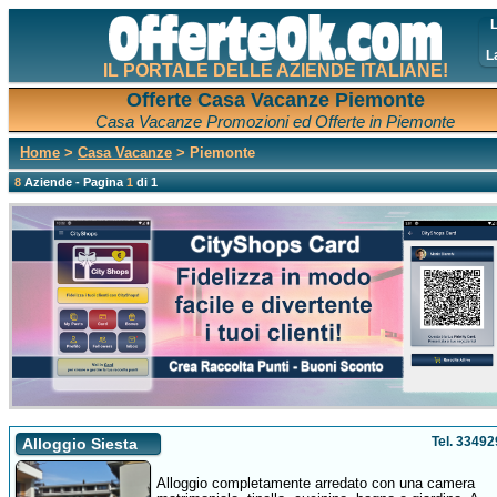
L
L
IL PORTALE DELLE AZIENDE ITALIANE!
Offerte Casa Vacanze Piemonte
Casa Vacanze Promozioni ed Offerte in Piemonte
Home
>
Casa Vacanze
> Piemonte
8
Aziende - Pagina
1
di 1
Tel. 3349
Alloggio Siesta
Alloggio completamente arredato con una camera