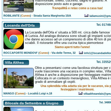
matrimoniale, tinello, cucinino, bagno e giardino. A
disposizione posto auto e garage.
Tranquillità e relax come a casa tua!
ROBILANTE (
Cuneo
)
-
Strada Santa Margherita 15/A
lailamusini@gm
Tel. 0174
Locanda dell'Orla
La Locanda dell'Orla e' situata a 500 mt. circa dalle famos
di Lurisia. Ad analoga distanza sono situati gli impianti sciist
che danno accesso ad un comprensorio di oltre 40 km di pi
sciabili. Il ristorante offre una cucina tipica piemontese
Siamo aperti tutto l'anno!
ROCCAFORTE MONDOVI' (
Cuneo
)
-
Via delle Terme, 32
info1@locandadello
Tel. 3355
Villa Althea
Oltre a presentarsi come una favolosa struttura per c
vuole trascorrere una vacanza in compleo relax, Villa
Althea è anche a disposizione per festeggiare matrim
Collocata in un contesto meraviglioso, Villa Althea è 
grado di ammaliare gli ospiti.
Una splendida villa adatta sia per le vacanze, sia 
festeggiare i matrimoni.
MANGO (
Cuneo
)
-
Località Luigi n.18
villaalthearelais@gm
Tel. 348
Bilocale da Settembre a Giugno