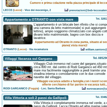
Camere e prima colazione nella piazza principale di lecce
LECCE (
Lecce
)
-
Vico dei mocenigo, 2
prenotazioni@beb-leccesale
Tel. 328
Appartamento a OTRANTO con vista mare
L’appartamento è un bilocale ben rifinito che si comp
una camera da letto matrimoniale( si può aggiungere
lettino), ampio soggiorno climatizzato con angolo cot
divano letto matrimoniale, bagno con box doccia e
lavatrice.
Appartamento ad Otranto in zona punta, situato al s
piano( vista mare)!
OTRANTO (
Lecce
)
-
Via rocamatura
william.santoro@a
Tel. 0852
Villaggi Vacanza sul Gargano
Villaggio Club immerso nel cuore del gargano,situato
circa 800 mt. dal centro di Rodi Garganico ed 450 mt
mare ma facilmente raggiungibile a piedi tramite una
stradina interna o comodamente con le due comode
navette del villaggio.
Villaggio vacanza adatto a famiglie,con i nostri scon
offerte cerchiamo di far partire in vacanza tutti..
RODI GARGANICO (
Foggia
)
-
Loc. Santa Barbara
eurovacanze@ya
Tel. 334
Villa Vittoria a soli 2 passi da Gallipoli
Villa Vittoria è completamente immersa nel verde, a
passi da Gallipoli, Lecce Otranto ed altre marine sale