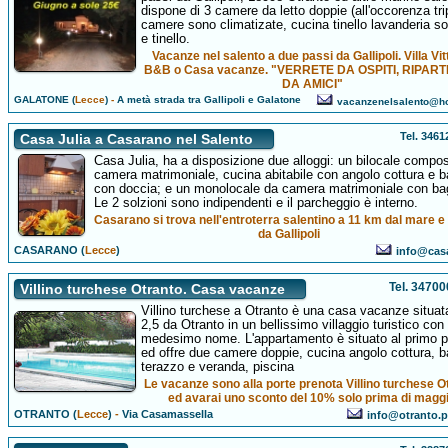
dispone di 3 camere da letto doppie (all'occorenza trip
camere sono climatizate, cucina tinello lavanderia s
e tinello.
Vacanze nel salento a due passi da Gallipoli. Villa Vit
B&B o Casa vacanze. "VERRETE DA OSPITI, RIPART
DA AMICI"
GALATONE (
Lecce
)
-
A metà strada tra Gallipoli e Galatone
vacanzenelsalento@hot
Tel. 346
Casa Julia a Casarano nel Salento
Casa Julia, ha a disposizione due alloggi: un bilocale compo
camera matrimoniale, cucina abitabile con angolo cottura e 
con doccia; e un monolocale da camera matrimoniale con ba
Le 2 solzioni sono indipendenti e il parcheggio è interno.
Casarano si trova nell'entroterra salentino a 11 km dal mare 
da Gallipoli
CASARANO (
Lecce
)
info@casaj
Tel. 3470
Villino turchese Otranto. Casa vacanze
Villino turchese a Otranto è una casa vacanze situat
2,5 da Otranto in un bellissimo villaggio turistico con 
medesimo nome. L'appartamento è situato al primo p
ed offre due camere doppie, cucina angolo cottura, 
terazzo e veranda, piscina
Le vacanze sono alla porte prenota Villino turchese O
ed avarai uno sconto del 10% solo prima di magg
OTRANTO (
Lecce
)
-
Via Casamassella
info@otranto.pu