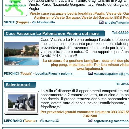
con appartamenti vacanza in affitto e agriturismo in Puglia.
Vieste, Parco Nazionale Gargano, Italy. Vieste del Gargano,
Puglia
Vieste case vacanze e bed & breakfast Puglia, Vieste del Ga
Agriturismo Vieste Gargano. Vieste del Gargano, B&B Pugl
VIESTE (
Foggia
)
-
Via Montincello
angelo@montinc
Tel. 0884
Case Vascanze La Paloma con Piscina sul mare
Case Vacanze La Paloma anticipa l’estate e propone
suoi clienti un’interessante promozione,contattateci 
preventivo gratuito troveremo un accordo per le vost
vacanze tra mare e natura.Ottimo rapporto qualità pr
Novità 2018 sala bar!!
La struttura è a gestione famigliare, dotato di due pis
ping pong, impianto audio, Per last minute visita
www.lapaloma.it
PESCHICI (
Foggia
)
-
Località Piana la paloma
vacanzelapaloma@gma
Tel. 393
Salentonord
La Villa e' dispone di 8 appartamenti composti tra cui
appartamento a 2 camere da letto, un cucina e un b
con doccia. Il grande terrazzo con vista panoramica 
mare, dotate tutte di servizi privati: condizionatore,
frigorifero,tv.
Per preventivi gratuiti contattare il numero 393 3371
7361580
LEPORANO (
Taranto
)
-
Via canne,13
segreteria1@salenton