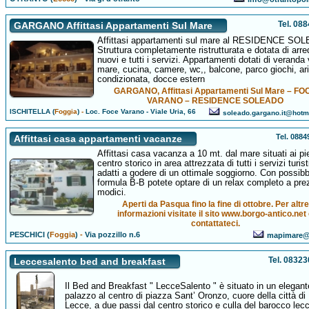
Tel. 08
GARGANO Affittasi Appartamenti Sul Mare
Affittasi appartamenti sul mare al RESIDENCE SO
Struttura completamente ristrutturata e dotata di arre
nuovi e tutti i servizi. Appartamenti dotati di veranda 
mare, cucina, camere, wc,, balcone, parco giochi, ar
condizionata, docce estern
GARGANO, Affittasi Appartamenti Sul Mare – FO
VARANO – RESIDENCE SOLEADO
ISCHITELLA (
Foggia
)
-
Loc. Foce Varano - Viale Uria, 66
soleado.gargano.it@hotm
Tel. 088
Affittasi casa appartamenti vacanze
Affittasi casa vacanza a 10 mt. dal mare situati ai pi
centro storico in area attrezzata di tutti i servizi turist
adatti a godere di un ottimale soggiorno. Con possibb
formula B-B potete optare di un relax completo a pre
modici.
Aperti da Pasqua fino la fine di ottobre. Per altre
informazioni visitate il sito www.borgo-antico.net
contattateci.
PESCHICI (
Foggia
)
-
Via pozzillo n.6
mapimare@a
Tel. 0832
Leccesalento bed and breakfast
Il Bed and Breakfast " LecceSalento " è situato in un elegant
palazzo al centro di piazza Sant’ Oronzo, cuore della città di
Lecce, a due passi dal centro storico e culla del barocco lec