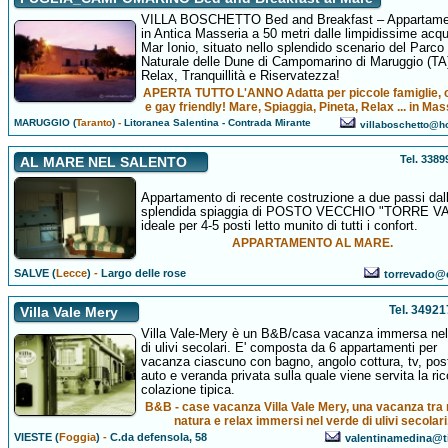
VILLA BOSCHETTO Bed and Breakfast – Appartamen
in Antica Masseria a 50 metri dalle limpidissime acqu
Mar Ionio, situato nello splendido scenario del Parco
Naturale delle Dune di Campomarino di Maruggio (TA
Relax, Tranquillità e Riservatezza!
APERTA TUTTO L'ANNO Adatta per piccole famiglie, 
e gay friendly! Mare, Spiaggia, Pineta, Relax ... in Mas
MARUGGIO (
Taranto
)
-
Litoranea Salentina - Contrada Mirante
villaboschetto@ho
Tel. 338
AL MARE NEL SALENTO
Appartamento di recente costruzione a due passi dal
splendida spiaggia di POSTO VECCHIO "TORRE V
ideale per 4-5 posti letto munito di tutti i confort.
APPARTAMENTO AL MARE.
SALVE (
Lecce
)
-
Largo delle rose
torrevado@e
Tel. 3492
Villa Vale Mery
Villa Vale-Mery è un B&B/casa vacanza immersa nel
di ulivi secolari. E' composta da 6 appartamenti per
vacanza ciascuno con bagno, angolo cottura, tv, pos
auto e veranda privata sulla quale viene servita la ri
colazione tipica.
B&B - case vacanza Villa Vale Mery, una vacanza tra
natura e relax immersi nel verde di ulivi secolari
VIESTE (
Foggia
)
-
C.da defensola, 58
valentinamedina@tis