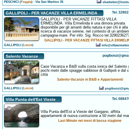
PESCHICI (
Foggia
)
-
Via San Martino 35
sharkelen@hotma
Tel. 3290
GALLIPOLI - PER VACANZE VILLA ERMELINDA
GALLIPOLI - PER VACANZE FITTASI VILLA
ERMELINDA. Villa Ermelinda è una dimora privata
disponibile per gli amanti della natura e per chi è alla
ricerca di vacanze serene, nel contesto di un ambien
campagna-mare. Per info: Sig. Rocco tel.329023627
GALLIPOLI - PER VACANZE FITTASI VILLA ERMEL
GALLIPOLI (
Lecce
)
info@villaermeli
pogibonzi@gma
Salento Vacanze
Case Vacanza e B&B sulla costa ionica del Salento 
pochi metri dalle spiagge sabbiose di Gallipoli e dal 
città
Salento-Vacanze in B&B e Appartamenti
GALLIPOLI (
Lecce
)
pogibonzi@gma
Tel. 0884
Villa Punta dell'Est Vieste
Villa Punta dell'Est a Vieste del Gargano, affitta
appartamenti di nuova costruzione a 50 metri dal mar
Last Minute nei mesi di bassa stagione