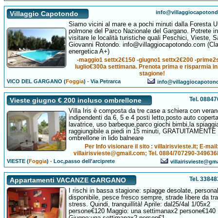
info@villaggiocapoton
Villaggio Capotondo
Siamo vicini al mare e a pochi minuti dalla Foresta 
polmone del Parco Nazionale del Gargano. Potrete in
visitare le località turistiche quali Peschici, Vieste, 
Giovanni Rotondo. info@villaggiocapotondo.com (Cl
energetica A+)
-maggio1 settx2€150 -giugno1 settx2€200 -prime2
luglio€300a settimana. Prenota prima e risparmia in
stagione!
VICO DEL GARGANO (
Foggia
)
-
Via Petrarca
info@villaggiocapoto
Tel. 0884
Vieste giugno € 200 incluso ombrellone
Villa Iris è composta da tre case a schiera con vera
indipendenti da 6, 5 e 4 posti letto,posto auto copert
lavatrice, uso barbeque,parco giochi bimbi,la spiaggi
raggiungibile a piedi in 15 minuti, GRATUITAMENTE
ombrellone in lido balneare
Per Info visionare il sito : villairisvieste.it; E-mail
villairisvieste@gmail.com; Tel. 0884/707290-34963
VIESTE (
Foggia
)
-
Loc,passo dell'arciprete
villairisvieste@gm
Tel. 3384
Appartamenti VACANZE GARGANO
I rischi in bassa stagione: spiagge desolate, persona
disponibile, pesce fresco sempre, strade libere da tra
stress. Quindi, tranquillità! Aprile: dal25/4al 1/05x2
persone€120 Maggio: una settimanax2 persone€140
Giugno:una settimanax2 person€1