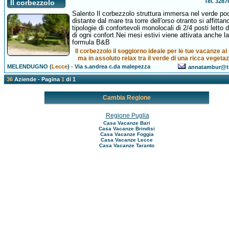
Tel. 328
Il corbezzolo
Salento Il corbezzolo struttura immersa nel verde po
distante dal mare tra torre dell'orso otranto si affittan
tipologie di confortevoli monolocali di 2/4 posti letto d
di ogni confort.Nei mesi estivi viene attivata anche la
formula B&B
Il corbezzolo il soggiorno ideale per le tue vacanze a
ma in assoluto relax tra il verde di una ricca vegeta
MELENDUGNO (
Lecce
)
-
Via s.andrea c.da malepezza
annatambur@tis
36
Aziende - Pagina
1
di 1
Cambia Regione
Regione Puglia
Casa Vacanze Bari
Casa Vacanze Brindisi
Casa Vacanze Foggia
Casa Vacanze Lecce
Casa Vacanze Taranto