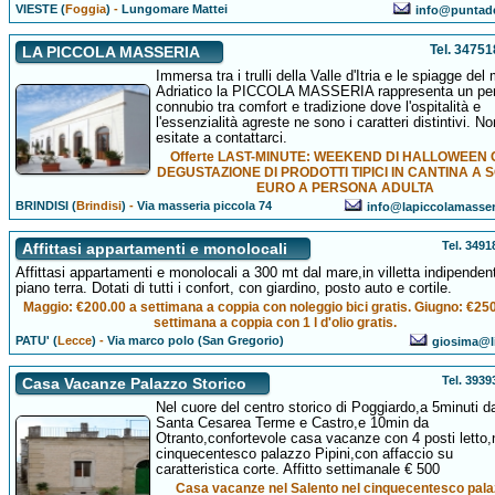
VIESTE (
Foggia
)
-
Lungomare Mattei
info@puntadel
Tel. 3475
LA PICCOLA MASSERIA
Immersa tra i trulli della Valle d'Itria e le spiagge del
Adriatico la PICCOLA MASSERIA rappresenta un per
connubio tra comfort e tradizione dove l'ospitalità e
l'essenzialità agreste ne sono i caratteri distintivi. No
esitate a contattarci.
Offerte LAST-MINUTE: WEEKEND DI HALLOWEEN
DEGUSTAZIONE DI PRODOTTI TIPICI IN CANTINA A S
EURO A PERSONA ADULTA
BRINDISI (
Brindisi
)
-
Via masseria piccola 74
info@lapiccolamasse
Tel. 349
Affittasi appartamenti e monolocali
Affittasi appartamenti e monolocali a 300 mt dal mare,in villetta indipenden
piano terra. Dotati di tutti i confort, con giardino, posto auto e cortile.
Maggio: €200.00 a settimana a coppia con noleggio bici gratis. Giugno: €25
settimana a coppia con 1 l d'olio gratis.
PATU' (
Lecce
)
-
Via marco polo (San Gregorio)
giosima@li
Tel. 393
Casa Vacanze Palazzo Storico
Nel cuore del centro storico di Poggiardo,a 5minuti d
Santa Cesarea Terme e Castro,e 10min da
Otranto,confortevole casa vacanze con 4 posti letto,
cinquecentesco palazzo Pipini,con affaccio su
caratteristica corte. Affitto settimanale € 500
Casa vacanze nel Salento nel cinquecentesco pala