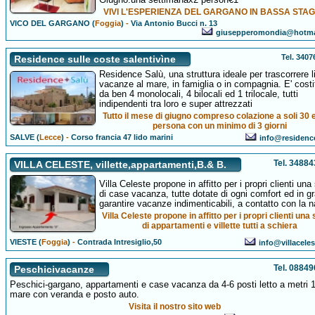
VIVI L'ESPERIENZA DEL GARGANO IN BASSA STA
VICO DEL GARGANO (
Foggia
)
-
Via Antonio Bucci n. 13
giusepperomondia@hotma
Tel. 340
Residence sulle coste salentivìne
Residence Salù, una struttura ideale per trascorrere l
vacanze al mare, in famiglia o in compagnia. E' costi
da ben 4 monolocali, 4 bilocali ed 1 trilocale, tutti
indipendenti tra loro e super attrezzati
Tutto il mese di giugno compreso colazione a soli 30 
persona con un minimo di 3 giorni
SALVE (
Lecce
)
-
Corso francia 47 lido marini
info@residence
Tel. 3488
VILLA CELESTE, villette,appartamenti,B.& B.
Villa Celeste propone in affitto per i propri clienti una
di case vacanza, tutte dotate di ogni comfort ed in gr
garantire vacanze indimenticabili, a contatto con la n
Villa Celeste propone in affitto per i propri clienti una 
di appartamenti e villette tutti a schiera
VIESTE (
Foggia
)
-
Contrada Intresiglio,50
info@villacele
Tel. 0884
Peschicivacanze
Peschici-gargano, appartamenti e case vacanza da 4-6 posti letto a metri 
mare con veranda e posto auto.
Visita il nostro sito web