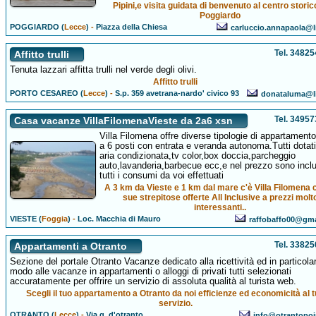
Pipini,e visita guidata di benvenuto al centro storic
Poggiardo
POGGIARDO (
Lecce
)
-
Piazza della Chiesa
carluccio.annapaola@li
Tel. 3482
Affitto trulli
Tenuta lazzari affitta trulli nel verde degli olivi.
Affitto trulli
PORTO CESAREO (
Lecce
)
-
S.p. 359 avetrana-nardo' civico 93
donataluma@li
Tel. 3495
Casa vacanze VillaFilomenaVieste da 2a6 xsn
Villa Filomena offre diverse tipologie di appartament
a 6 posti con entrata e veranda autonoma.Tutti dotati
aria condizionata,tv color,box doccia,parcheggio
auto,lavanderia,barbecue ecc,e nel prezzo sono inclu
tutti i consumi da voi effettuati
A 3 km da Vieste e 1 km dal mare c'è Villa Filomena 
sue strepitose offerte All Inclusive a prezzi molt
interessanti..
VIESTE (
Foggia
)
-
Loc. Macchia di Mauro
raffobaffo00@gm
Tel. 3382
Appartamenti a Otranto
Sezione del portale Otranto Vacanze dedicato alla ricettività ed in particola
modo alle vacanze in appartamenti o alloggi di privati tutti selezionati
accuratamente per offrire un servizio di assoluta qualità al turista web.
Scegli il tuo appartamento a Otranto da noi efficienze ed economicità al 
servizio.
OTRANTO (
Lecce
)
-
Via g. d'otranto
info@otrantopo