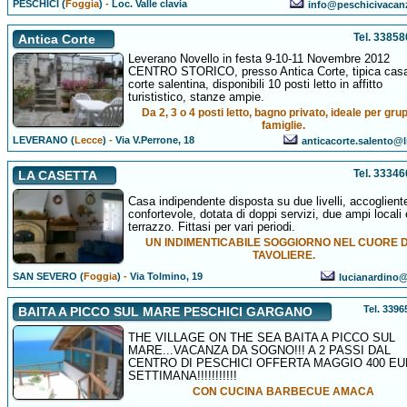
PESCHICI (
Foggia
)
-
Loc. Valle clavia
info@peschicivacan
Tel. 3385
Antica Corte
Leverano Novello in festa 9-10-11 Novembre 2012
CENTRO STORICO, presso Antica Corte, tipica cas
corte salentina, disponibili 10 posti letto in affitto
turististico, stanze ampie.
Da 2, 3 o 4 posti letto, bagno privato, ideale per grup
famiglie.
LEVERANO (
Lecce
)
-
Via V.Perrone, 18
anticacorte.salento@li
Tel. 3334
LA CASETTA
Casa indipendente disposta su due livelli, accoglient
confortevole, dotata di doppi servizi, due ampi locali 
terrazzo. Fittasi per vari periodi.
UN INDIMENTICABILE SOGGIORNO NEL CUORE 
TAVOLIERE.
SAN SEVERO (
Foggia
)
-
Via Tolmino, 19
lucianardino@a
Tel. 339
BAITA A PICCO SUL MARE PESCHICI GARGANO
THE VILLAGE ON THE SEA BAITA A PICCO SUL
MARE...VACANZA DA SOGNO!!! A 2 PASSI DAL
CENTRO DI PESCHICI OFFERTA MAGGIO 400 EU
SETTIMANA!!!!!!!!!!!
CON CUCINA BARBECUE AMACA