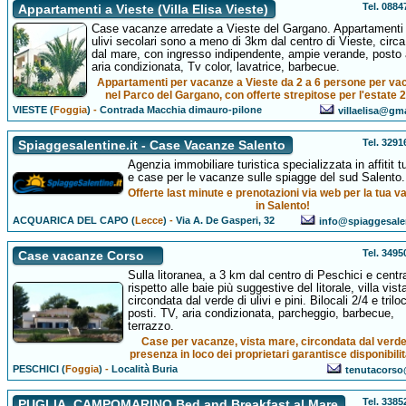
Tel. 088
Appartamenti a Vieste (Villa Elisa Vieste)
Case vacanze arredate a Vieste del Gargano. Appartamenti 
ulivi secolari sono a meno di 3km dal centro di Vieste, circ
dal mare, con ingresso indipendente, ampie verande, posto 
aria condizionata, Tv color, lavatrice, barbecue.
Appartamenti per vacanze a Vieste da 2 a 6 persone per va
nel Parco del Gargano, con offerte strepitose per l'estate 
VIESTE (
Foggia
)
-
Contrada Macchia dimauro-pilone
villaelisa@gm
Tel. 329
Spiaggesalentine.it - Case Vacanze Salento
Agenzia immobiliare turistica specializzata in affitit tu
e case per le vacanze sulle spiagge del sud Salento.
Offerte last minute e prenotazioni via web per la tua 
in Salento!
ACQUARICA DEL CAPO (
Lecce
)
-
Via A. De Gasperi, 32
info@spiaggesalen
Tel. 349
Case vacanze Corso
Sulla litoranea, a 3 km dal centro di Peschici e centr
rispetto alle baie più suggestive del litorale, villa vis
circondata dal verde di ulivi e pini. Bilocali 2/4 e triloc
posti. TV, aria condizionata, parcheggio, barbecue,
terrazzo.
Case per vacanze, vista mare, circondata dal verde
presenza in loco dei proprietari garantisce disponibili
PESCHICI (
Foggia
)
-
Località Buria
tenutacorso@
Tel. 338
PUGLIA_CAMPOMARINO Bed and Breakfast al Mare