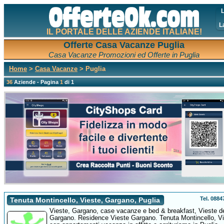
L
L
IL PORTALE DELLE AZIENDE ITALIANE!
Offerte Casa Vacanze Puglia
Casa Vacanze Promozioni ed Offerte in Puglia
Home
>
Casa Vacanze
> Puglia
36
Aziende - Pagina
1
di 1
Tel. 088
Tenuta Montincello, Vieste, Gargano, Puglia
Vieste, Gargano, case vacanze e bed & breakfast, Vieste d
Gargano. Residence Vieste Gargano. Tenuta Montincello, Vil