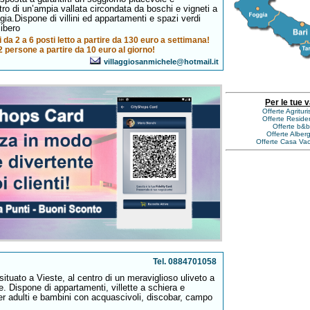
tro di un’ampia vallata circondata da boschi e vigneti a
gia.Dispone di villini ed appartamenti e spazi verdi
libero
 da 2 a 6 posti letto a partire da 130 euro a settimana!
 persone a partire da 10 euro al giorno!
villaggiosanmichele@hotmail.it
Per le tue 
Offerte Agritur
Offerte Reside
Offerte b&b
Offerte Alber
Offerte Casa Va
Tel. 0884701058
 situato a Vieste, al centro di un meraviglioso uliveto a
 Dispone di appartamenti, villette a schiera e
per adulti e bambini con acquascivoli, discobar, campo