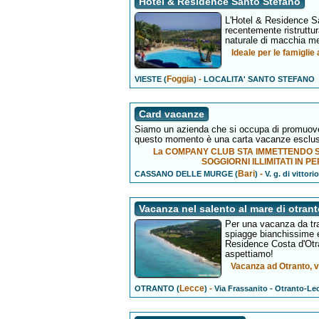
Hotel & Residence Santo Stefano
L'Hotel & Residence San
recentemente ristruttur
naturale di macchia me
Ideale per le famiglie
Foggia
-
VIESTE (
)
LOCALITA' SANTO STEFANO
Card vacanze
Siamo un azienda che si occupa di promuover
questo momento è una carta vacanze esclus
La COMPANY CLUB STA IMMETTENDO 
SOGGIORNI ILLIMITATI IN
Bari
-
CASSANO DELLE MURGE (
)
V. g. di vittori
Vacanza nel salento al mare di otran
Per una vacanza da tra
spiagge bianchissime e
Residence Costa d'Otra
aspettiamo!
Vacanza ad Otranto, v
Lecce
-
OTRANTO (
)
Via Frassanito - Otranto-Le