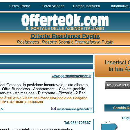
Cerca Offerte
Cerca Aziende
Perche' iscriversi
Informativa
IL PORTALE DELLE AZIENDE ITALIANE!
Offerte Residence Puglia
Residences, Resorts Sconti e Promozioni in Puglia
Inserisci
la tua A
www.garganovacanze.it
del Gargano, in posizione incantevole, tutto alberato,
a. Offre Bungalows - Appartamenti - Chalets (mobile
ervata - Animazione - Ristorante - Pizzeria - 2 Bar.
na è situato a Vieste nel Parco Nazionale del Gargano.
CIN: IT071060B100044680
Cambia R
 5
viestemarina@tiscali.it
Pugl
Tel. 0884705367
disposta a garantirti un soggiorno piacevole e