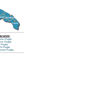
vacanze
:
ismo Puglia
nce Puglia
 Puglia
ghi Puglia
canze Puglia