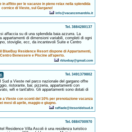
e in affitto per le vacanze in pieno relax nella splendida
cornice di Vieste, sul Gargano!
info@vacanzemareblu.it
Tel. 3884280137
si affaccia su di una splendida baia azzurra. La
 appartamenti di dimensioni variabili, completi di ogni
agno, stoviglie, ecc, da incantevoli Suite e Centro
e il BlueBay Residence Resort dispone di Appartamenti,
 Centro Benessere e Piscine all'aperto.
rbluebay@gmail.com
Tel. 3491379802
d
el Sud a Vieste nel parco nazionale del gargano offre
io, ristorante, bar, pizzeria, appartamenti con
ato, wifi e tant'altro. Gli appartamenti sono dotati di
.
e a Vieste con sconti del 10% per prenotazione vacanza
ei mesi di aprile, maggio e giugno.
raffaele@itesoridelsud.it
Tel. 0884700970
otel Residence Villa Ascoli è una residenza turistico