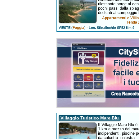
rilassante,sorge al cen
pochi passi dalla spiag
dedicati al campeggio 
Appartamenti e Villini
Tenda 2
Foggia
-
VIESTE (
)
Loc. Sfinalicchio SP52 Km 9
Villaggio Turistico Mare Blu
Il Villaggio Mare Blu è
1 km e mezzo dal mare.
indipendenti, piscine 
da calcetto, palestra.