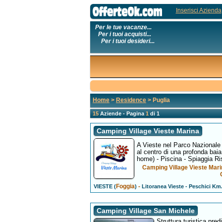
Inserisci Azienda
Per le tue vacanze...
Per i tuoi acquisti...
Per i tuoi desideri...
Home
>
Residence
> Puglia
15
Aziende - Pagina
1
di 1
Camping Village Vieste Marina
A Vieste nel Parco Nazionale 
al centro di una profonda bai
home) - Piscina - Spiaggia Ris
Camping Village Vieste Mari
Foggia
-
VIESTE (
)
Litoranea Vieste - Peschici Km.
Camping Village San Michele
Struttura turistica pre