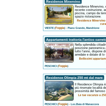
Residence Minervino
Residence Minervino, è
recente costruzione, ar
piscina, campo da tenn
spazio ristorazione.
Residence Minervino a
cura
Foggia
-
VIESTE (
)
Piano Grande, Mandrione
Appartamenti trattoria l'antico carrett
Nella splendida cittadin
posizione panoramica a
tutto l’anno, dispone 
arredate e dotate di tv 
Bellissimi appartame
Foggia
PESCHICI (
)
Residence Olimpia 250 mt dal mare
Il Residence Olimpia è
più rinomate località d
prossimità del famoso 
Le tue vacanze a 250
Foggia
-
PESCHICI (
)
Loc.Baia di Manaccora