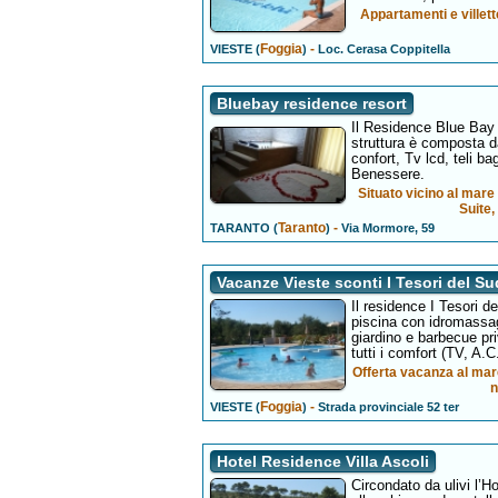
Appartamenti e villett
Foggia
-
VIESTE (
)
Loc. Cerasa Coppitella
Bluebay residence resort
Il Residence Blue Bay 
struttura è composta da
confort, Tv lcd, teli b
Benessere.
Situato vicino al mar
Suite,
Taranto
-
TARANTO (
)
Via Mormore, 59
Vacanze Vieste sconti I Tesori del Su
Il residence I Tesori d
piscina con idromassagg
giardino e barbecue priv
tutti i comfort (TV, A.C
Offerta vacanza al mar
n
Foggia
-
VIESTE (
)
Strada provinciale 52 ter
Hotel Residence Villa Ascoli
Circondato da ulivi l’H