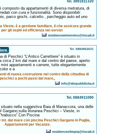
Tel. 3891811320
 composto da appartamenti di diversa metratura, di
redati con cura e funzionalità. Sono disponibili:
is, parco giochi, calcetto , parcheggio auto ed uno
 Vieste, è a gestione familiare, il che assicura grande
 per gli ospiti ed efficienza nei servizi
residenceminervino@tiscali.it
Tel. 0884962631
iere
a di Peschici “L’Antico Carrettiere” è situato in
 circa 2 km dal mare e dal centro del paese, aperto
di mini appartamenti e camere, tutte elegantemente
color e a
nti di nuova costruzione nel centro della cittadina di
peschici a pochi passi dal mare,,
info@idnpubblicita.it
Tel. 0884911090
 situato nella suggestiva Baia di Manaccora, una delle
el Gargano;sulla litoranea Peschici – Vieste, in
“trabucco”.Con Piscina
 mt. dal mare con piscina Peschici Gargano in Puglia,
Appartamenti per Vacanze.
residenceolimpia@tiscali.it