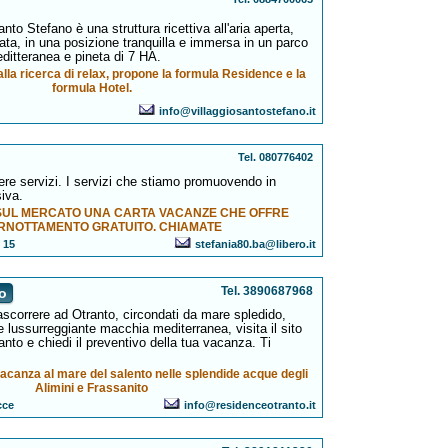
to Stefano è una struttura ricettiva all'aria aperta,
ata, in una posizione tranquilla e immersa in un parco
ditteranea e pineta di 7 HA.
 alla ricerca di relax, propone la formula Residence e la
formula Hotel.
info@villaggiosantostefano.it
Tel. 080776402
e servizi. I servizi che stiamo promuovendo in
iva.
SUL MERCATO UNA CARTA VACANZE CHE OFFRE
 PERNOTTAMENTO GRATUITO. CHIAMATE
o 15
stefania80.ba@libero.it
Tel. 3890687968
to
scorrere ad Otranto, circondati da mare spledido,
 lussurreggiante macchia mediterranea, visita il sito
nto e chiedi il preventivo della tua vacanza. Ti
acanza al mare del salento nelle splendide acque degli
Alimini e Frassanito
cce
info@residenceotranto.it