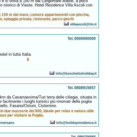
le e si trova a 150 m dal Lungomare Mattei, a poco
o storico di Vieste. Hotel Residence Villa Ascoli con
e
 a 150 m dal mare, camere appartamenti con piscina,
, spiaggia privata, ristorante, parco giochi
villaascoli@tin.it
Tel. 0000000000
tel in tutta Italia.
E
info@boschettoholiday.it
Tel. 0808915657
 km da Casamassima/Turi terra delle ciliegie, situata in
facilmente i luoghi turistici più rinomati della puglia
bello, Fasano/Ostuni, Cisternino.
in due masserie del 600, ideale per relax e natura utile
ase per visitare la Puglia.
nversano
info@holidayresidence.it
Tel. 0884700065