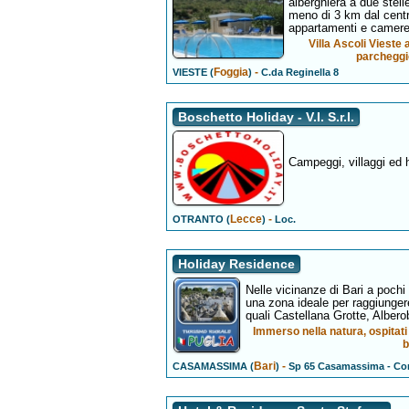
alberghiera a due stel
meno di 3 km dal centr
appartamenti e camer
Villa Ascoli Vieste
parcheggio
Foggia
-
VIESTE (
)
C.da Reginella 8
Boschetto Holiday - V.I. S.r.l.
Campeggi, villaggi ed ho
Lecce
-
OTRANTO (
)
Loc.
Holiday Residence
Nelle vicinanze di Bari a pochi
una zona ideale per raggiungere 
quali Castellana Grotte, Albero
Immerso nella natura, ospitati 
b
Bari
-
CASAMASSIMA (
)
Sp 65 Casamassima - Co