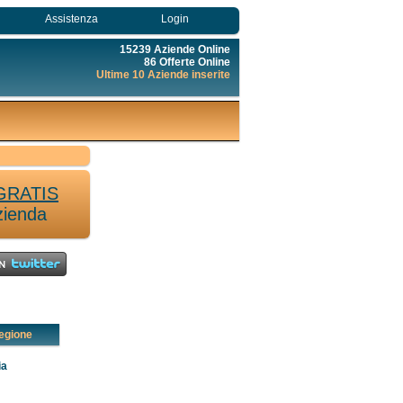
Assistenza
Login
15239 Aziende Online
86 Offerte Online
Ultime 10 Aziende inserite
GRATIS
zienda
egione
ia