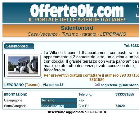
L
L
IL PORTALE DELLE AZIENDE ITALIANE!
Salentonord
Casa-Vacanze - Turismo - taranto - LEPORANO
Tel. 393
Salentonord
La Villa e' dispone di 8 appartamenti composti tra cui
appartamento a 2 camere da letto, un cucina e un b
con doccia. Il grande terrazzo con vista panoramica 
mare, dotate tutte di servizi privati: condizionatore,
frigorifero,tv.
Per preventivi gratuiti contattare il numero 393 3371
7361580
LEPORANO (
Taranto
)
-
Via canne,13
segreteria1@salenton
Informazioni:
Telefono:
3933371555
Categegoria:
Turismo
Fax:
SottoCategoria:
Casa-Vacanze
C.A.P.:
74020
Inserzione aggiornata al 06-06-2018