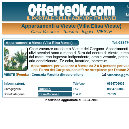
L
L
IL PORTALE DELLE AZIENDE ITALIANE!
Appartamenti a Vieste (Villa Elisa Vieste)
Casa-Vacanze - Turismo - foggia - VIESTE
Tel. 0884
Appartamenti a Vieste (Villa Elisa Vieste)
Case vacanze arredate a Vieste del Gargano. Appartamenti 
ulivi secolari sono a meno di 3km dal centro di Vieste, circ
dal mare, con ingresso indipendente, ampie verande, posto 
aria condizionata, Tv color, lavatrice, barbecue.
Appartamenti per vacanze a Vieste da 2 a 6 persone per va
nel Parco del Gargano, con offerte strepitose per l'estate 
VIESTE (
Foggia
)
-
Contrada Macchia dimauro-pilone
villaelisa@gm
Informazioni:
Telefono:
0884706038
Categegoria:
Turismo
Fax:
0884702089
SottoCategoria:
Casa-Vacanze
C.A.P.:
71019
Inserzione aggiornata al 13-04-2016