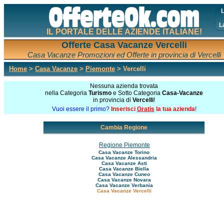
L
L
IL PORTALE DELLE AZIENDE ITALIANE!
Offerte Casa Vacanze Vercelli
Casa Vacanze Promozioni ed Offerte in provincia di Vercelli
Home
>
Casa Vacanze
>
Piemonte
> Vercelli
Nessuna azienda trovata
nella Categoria
Turismo
e Sotto Categoria
Casa-Vacanze
in provincia di
Vercelli
!
Vuoi essere il primo?
Inserisci
Gratis
la tua azienda
!
Cambia Regione
Regione Piemonte
Casa Vacanze Torino
Casa Vacanze Alessandria
Casa Vacanze Asti
Casa Vacanze Biella
Casa Vacanze Cuneo
Casa Vacanze Novara
Casa Vacanze Verbania
Casa Vacanze Vercelli