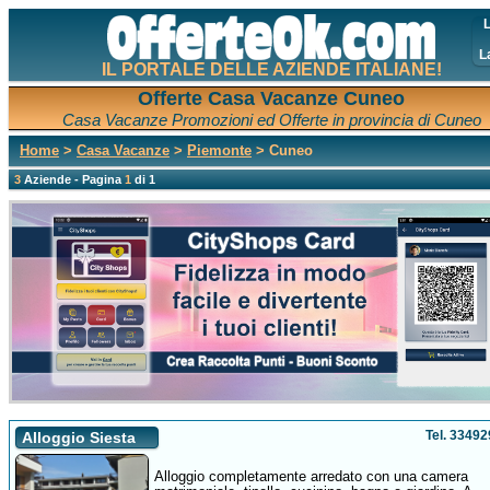
L
L
IL PORTALE DELLE AZIENDE ITALIANE!
Offerte Casa Vacanze Cuneo
Casa Vacanze Promozioni ed Offerte in provincia di Cuneo
Home
>
Casa Vacanze
>
Piemonte
> Cuneo
3
Aziende - Pagina
1
di 1
Tel. 3349
Alloggio Siesta
Alloggio completamente arredato con una camera