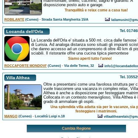
matrimoniale, tinello, cucinino, bagno e giardino. A
disposizione posto auto e garage.
Tranquillità e relax come a casa tua!
ROBILANTE
(Cuneo)
-
Strada Santa Margherita 15/A
lailamusini@gm
Tel. 0174
Locanda dell'Orla
La Locanda dell'Orla e' situata a 500 mt. circa dalle famos
di Lurisia. Ad analoga distanza sono situati gli impianti sciist
che danno accesso ad un comprensorio di oltre 40 km di pi
sciabili. Il ristorante offre una cucina tipica piemontese
Siamo aperti tutto l'anno!
ROCCAFORTE MONDOVI'
(Cuneo)
-
Via delle Terme, 32
info1@locandadello
Tel. 3355
Villa Althea
Oltre a presentarsi come una favolosa struttura per c
vuole trascorrere una vacanza in compleo relax, Villa
Althea è anche a disposizione per festeggiare matrim
Collocata in un contesto meraviglioso, Villa Althea è 
grado di ammaliare gli ospiti.
Una splendida villa adatta sia per le vacanze, sia 
festeggiare i matrimoni.
MANGO
(Cuneo)
-
Località Luigi n.18
villaalthearelais@gm
Cambia Regione