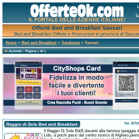
L
L
IL PORTALE DELLE AZIENDE ITALIANE!
Offerte Bed and Breakfast Sassari
Bed and Breakfast Offerte e Promozioni in provincia di Sassar
Home
>
Bed and Breakfast
>
Sardegna
> Sassari
26
Aziende - Pagina
1
di 1
Tel. 327
Raggio di Sole Bed and Breakfast
Il Raggio Di Sole B&B,davanti alla famosa spiaggia d
Lido, a pochi passi dal centro storico di Alghero,pieno