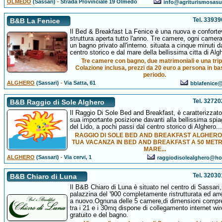
OLMEDO
(Sassari)
-
Strada Provinciale 19 Olmedo
info@agriturismosasue
Tel. 3393
B&B La Fenice
Il Bed & Breakfast La Fenice è una nuova e conforte
struttura aperta tutto l'anno. Tre camere, ogni camer
un bagno privato all'interno. situata a cinque minuti d
centro storico e dal mare della bellissima citta di Alg
Tre camere con bagno, due matrimoniali e una trip
Colazione inclusa, prezzi da 20 euro a persona in ba
periodo.
ALGHERO
(Sassari)
-
Via Satta, 61
bblafenice@a
Tel. 3272
B&B Raggio di Sole Alghero
Il Raggio Di Sole Bed and Breakfast, è caratterizzato
sua importante posizione davanti alla bellissima spia
del Lido, a pochi passi dal centro storico di Alghero...
RAGGIO DI SOLE BED AND BREAKFAST ALGHERO.
TUA VACANZA IN BED AND BREAKFAST A 50 METR
MARE...
ALGHERO
(Sassari)
-
Via cervi, 1
raggiodisolealghero@hot
Tel. 3203
B&B Chiaro di Luna
Il B&B Chiaro di Luna è situato nel centro di Sassari,
palazzina del '900 completamente ristrutturata ed arr
a nuovo.Ognuna delle 5 camere,di dimensioni compr
tra i 21 e i 30mq dispone di collegamento internet wi
gratuito e del bagno.