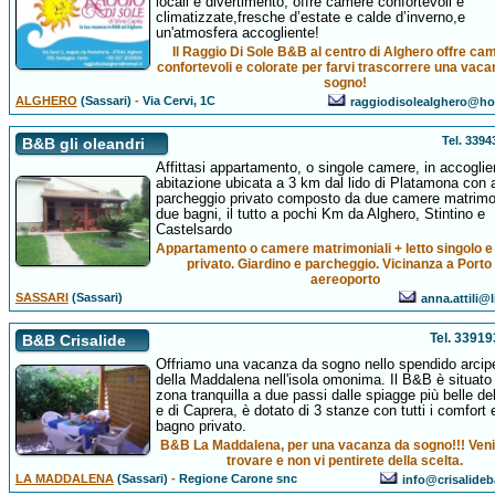
locali e divertimento, offre camere confortevoli e
climatizzate,fresche d’estate e calde d’inverno,e
un'atmosfera accogliente!
Il Raggio Di Sole B&B al centro di Alghero offre ca
confortevoli e colorate per farvi trascorrere una vac
sogno!
ALGHERO
(Sassari)
-
Via Cervi, 1C
raggiodisolealghero@hot
Tel. 339
B&B gli oleandri
Affittasi appartamento, o singole camere, in accoglie
abitazione ubicata a 3 km dal lido di Platamona con
parcheggio privato composto da due camere matrimon
due bagni, il tutto a pochi Km da Alghero, Stintino e
Castelsardo
Appartamento o camere matrimoniali + letto singolo 
privato. Giardino e parcheggio. Vicinanza a Porto
aereoporto
SASSARI
(Sassari)
anna.attili@l
Tel. 3391
B&B Crisalide
Offriamo una vacanza da sogno nello spendido arcip
della Maddalena nell'isola omonima. Il B&B è situato
zona tranquilla a due passi dalle spiagge più belle dell
e di Caprera, è dotato di 3 stanze con tutti i comfort 
bagno privato.
B&B La Maddalena, per una vacanza da sogno!!! Veni
trovare e non vi pentirete della scelta.
LA MADDALENA
(Sassari)
-
Regione Carone snc
info@crisalideb