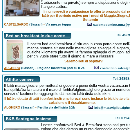
1 adiacente ma privato) sempre a disposizione degli o
l' angolo cottura
Innumerevoli e vantaggiose le offerte proposte dal n
b&b per il periodo estivo per i mesi di Maggio,Giugno,
Settembr
CASTELSARDO
(Sassari)
-
Via mezzu teppa
sadomodeminnanna@ya
Tel. 349
Bed an breakfast le due coste
Il nostro bed and breakfast e' situato in zona porto conte nell
marina protetta situato nelle meravigliose spiaggie di alghero,
qualche kilometro piu avanti la famosa spiaggia di mugoni ad
per chi vuole stare tutto il giorno al mare a rilassarsi
Saremo lieti di ospitarvi
ALGHERO
(Sassari)
-
Regione maristella pod 46 n 24
costantino.salva@ti
Tel. 3489
Affitto camere
Il b&b maraviglios,vi permettera' di godere a pieno della vostra vacanza,in 
tranquillita'tra la natura e il mare di fertilia/alghero,alghero grazie ai numeros
servizi e' facilmente raggiungilile dal nostro b&b dista solo 5km.
Il b&b e dotato di tutti i confort,inoltre nei prezzi sono incluse le biciclette e l
colazione e il riscaldamento.
ALGHERO
(Sassari)
-
Fertilia via dell'istria 10/b
info@maravigliosalgh
Tel. 079
B&B Sardegna Insieme
I nostri confortevoli Bed & Breakfast sono nati per tut
coloro che desiderano un punto d'appoggio economic