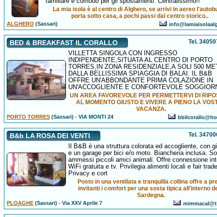
familiare e comodo per gli spostamenti. Centralissimo!!
La mia isola è al centro di Alghero, se arrivi in aereo l'autobu
porta sotto casa, a pochi passi dal centro storico..
ALGHERO
(Sassari)
info@lamiaisolaalg
Tel. 3405
BED & BREAKFAST IL CORALLO
VILLETTA SINGOLA CON INGRESSO
INDIPENDENTE,SITUATA AL CENTRO DI PORTO
TORRES,IN ZONA RESIDENZIALE,A SOLI 500 ME
DALLA BELLISSIMA SPIAGGIA DI BALAI. IL B&B
OFFRE UN'ABBONDANTE PRIMA COLAZIONE IN
UN'ACCOGLIENTE E CONFORTEVOLE SOGGIOR
UN AREA FAVOREVOLE PER PERMETTERVI DI RIP
AL MOMENTO GIUSTO E VIVERE A PIENO LA VOS
VACANZA.
PORTO TORRES
(Sassari)
-
VIA MONTI 24
bbilcorallo@hot
Tel. 3470
B&b LA ROSA DEI VENTI
Il B&B è una struttura colorata ed accogliente, con g
e un garage per bici e/o moto. Biancheria inclusa. S
ammessi piccoli amici animali. Offre connessione int
WiFi gratuita e tv. Privilegia alimenti locali e fair trade
Privacy e cort
Posto in una ventilata e tranquilla collina offre a pr
invitanti i comfort per una sosta tipica all'interno d
Sardegna.
PLOAGHE
(Sassari)
-
Via XXV Aprile 7
mimmacal@tis