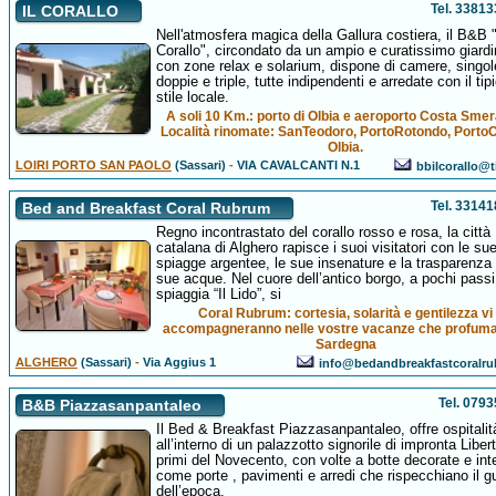
Tel. 3381
IL CORALLO
Nell'atmosfera magica della Gallura costiera, il B&B "
Corallo", circondato da un ampio e curatissimo giard
con zone relax e solarium, dispone di camere, singol
doppie e triple, tutte indipendenti e arredate con il tip
stile locale.
A soli 10 Km.: porto di Olbia e aeroporto Costa Smer
Località rinomate: SanTeodoro, PortoRotondo, Porto
Olbia.
LOIRI PORTO SAN PAOLO
(Sassari)
-
VIA CAVALCANTI N.1
bbilcorallo@ti
Tel. 3314
Bed and Breakfast Coral Rubrum
Regno incontrastato del corallo rosso e rosa, la città
catalana di Alghero rapisce i suoi visitatori con le su
spiagge argentee, le sue insenature e la trasparenza 
sue acque. Nel cuore dell’antico borgo, a pochi passi
spiaggia “Il Lido”, si
Coral Rubrum: cortesia, solarità e gentilezza vi
accompagneranno nelle vostre vacanze che profuma
Sardegna
ALGHERO
(Sassari)
-
Via Aggius 1
info@bedandbreakfastcoralru
Tel. 079
B&B Piazzasanpantaleo
Il Bed & Breakfast Piazzasanpantaleo, offre ospitalit
all’interno di un palazzotto signorile di impronta Liber
primi del Novecento, con volte a botte decorate e inte
come porte , pavimenti e arredi che rispecchiano il g
dell’epoca.