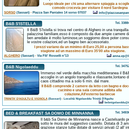
Luogo ideale per chi ama alternare spiaggia a scogli
comodo crocevia per visitare il nord Sardegna
SORSO
(Sassari)
-
Piazza San Pantaleo 14 sorso 07037
info@piazzasanpant
Tel. 338
B&B S'ISTELLA
Il B&B S'Istella si trova nel centro di Alghero in una tranquilla
palazzina familiare,esso è composto da due ampie camere da
ben arredate è molto luminose,un soggiorno dove poter con
le vostre colazioni,ed un bagno ben accessoriato.
I prezzi variano da un minimo di Euro 25,00 a persona bas
stagione ad un massimo di Euro 35'00 alta stagione.
ALGHERO
(Sassari)
-
Via Flli' Rosselli n°13
anna.vp@li
Tel. 347
B&B Nigolaeddu
Immerso nel verde della macchia meditteranea il B&
accoglie in un angolo tranquillo e rilassante,lontano d
caos cittadino ma a solo 6 min. dal mare.
Il B&B comprende 2 camere da letto con bagno e doc
cucinino e una sala comune adibita alla
colazione,All'esterno barbecue
TRINITA' D'AGULTU E VIGNOLA
(Sassari)
-
Località Nigolaeddu Trinità D'Agultu
bebnigolaeddu@ti
Tel. 349
BED & BREAKFAST SA DOMO DE MINNANNA
Il b&b Sa Domo de Minnanna nasce a Castelsardo pr
sotto le mura del suggestivo castello. Dotata di 3 am
graziose stanze tutte dotate di servizi privati (2 all' i