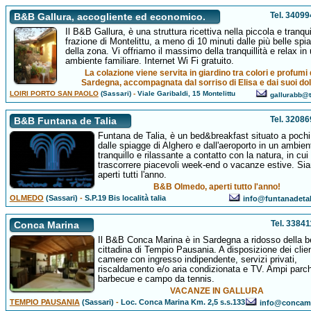
Tel. 3409
B&B Gallura, accogliente ed economico.
Il B&B Gallura, è una struttura ricettiva nella piccola e tranqui
frazione di Montelittu, a meno di 10 minuti dalle più belle spi
della zona. Vi offriamo il massimo della tranquillità e relax in
ambiente familiare. Internet Wi Fi gratuito.
La colazione viene servita in giardino tra colori e profumi 
Sardegna, accompagnata dal sorriso di Elisa e dai suoi dol
LOIRI PORTO SAN PAOLO
(Sassari)
-
Viale Garibaldi, 15 Montelittu
gallurabb@ti
Tel. 3208
B&B Funtana de Talia
Funtana de Talia, è un bed&breakfast situato a pochi
dalle spiagge di Alghero e dall'aeroporto in un ambien
tranquillo e rilassante a contatto con la natura, in cui
trascorrere piacevoli week-end o vacanze estive. Si
aperti tutti l'anno.
B&B Olmedo, aperti tutto l'anno!
OLMEDO
(Sassari)
-
S.P.19 Bis località talia
info@funtanadeta
Tel. 3384
Conca Marina
Il B&B Conca Marina è in Sardegna a ridosso della b
cittadina di Tempio Pausania. A disposizione dei clien
camere con ingresso indipendente, servizi privati,
riscaldamento e/o aria condizionata e TV. Ampi parc
barbecue e campo da tennis.
VACANZE IN GALLURA
TEMPIO PAUSANIA
(Sassari)
-
Loc. Conca Marina Km. 2,5 s.s.133
info@concama