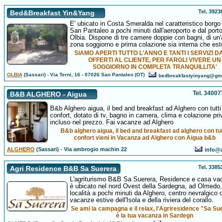
Tel. 392
Bed&Breakfast Yin&Yang
E' ubicato in Costa Smeralda nel caratteristico borgo 
San Pantaleo a pochi minuti dall'aeroporto e dal porto
Olbia. Dispone di tre camere doppie con bagni, di un
zona soggiorno e prima colazione sia interna che est
SIAMO APERTI TUTTO L'ANNO E TANTI I SERVIZI D
OFFERTI AL CLIENTE, PER FARGLI VIVERE UN
SOGGIORNO IN COMPLETA TRANQUILLITA'
OLBIA
(Sassari)
-
Via Terni, 16 - 07026 San Pantaleo (OT)
bedbreakfastyinyang@gm
Tel. 3400
B&B ALGHERO - Aigua
B&b Alghero aigua, il bed and breakfast ad Alghero con tutti 
confort, dotato di tv, bagno in camera, clima e colazione pri
incluso nel prezzo. Fai vacanze ad Alghero
B&b alghero aigua, il bed and breakfast ad alghero con tutt
confort vieni in Vacanza ad Alghero con Aigua b&b
ALGHERO
(Sassari)
-
Via ambrogio machin 22
info@a
Tel. 338
Agri Residence B&B Sa Suerera
L'agriturismo B&B Sa Suerera, Residence e casa va
è ubicato nel nord Ovest della Sardegna, ad Olmedo,
località a pochi minuti da Alghero, centro nevralgico d
vacanze estive dell'Isola e della riviera del corallo.
Se ami la campagna e il relax, l'Agriresidence "Sa Su
è la tua vacanza in Sardegn