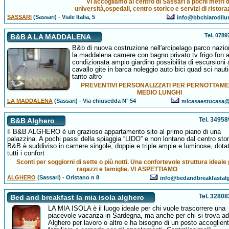
Vi accogliamo al centro di Sassari a pochi metri 
università,ospedali, centro storico e servizi di ristora
SASSARI
(Sassari)
-
Viale Italia, 5
info@bbchiarodil
Tel. 078
B&B A LA MADDALENA
B&b di nuova costruzione nell'arcipelago parco nazio
la maddalena camere con bagno privato tv frigo fon a
condizionata ampio giardino possibilita di escursioni 
cavallo gite in barca noleggio auto bici quad sci naut
tanto altro
PREVENTIVI PERSONALIZZATI PER PERNOTTAME
MEDIO LUNGHI
LA MADDALENA
(Sassari)
-
Via chiusedda N° 54
micasaestucasa@a
Tel. 3495
B&B Alghero
Il B&B ALGHERO è un grazioso appartamento sito al primo piano di una
palazzina. A pochi passi della spiaggia “LIDO” e non lontano dal centro stori
B&B è suddiviso in camere singole, doppie e triple ampie e luminose, dotat
tutti i confort
Sconti per soggiorni di sette o più notti. Una confortevole struttura ideale
ragazzi e famiglie. VI ASPETTIAMO
ALGHERO
(Sassari)
-
Oristano n 8
info@bedandbreakfastalg
Tel. 3280
Bed and breakfast la mia isola alghero
LA MIA ISOLA è il luogo ideale per chi vuole trascorrere una
piacevole vacanza in Sardegna, ma anche per chi si trova ad
Alghero per lavoro o altro e ha bisogno di un posto accoglient