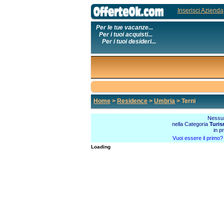
Inserisci Azienda
Per le tue vacanze...
Per i tuoi acquisti...
Per i tuoi desideri...
Home
>
Residence
>
Umbria
> Terni
Nessun
nella Categoria
Turi
in p
Vuoi essere il primo
Loading