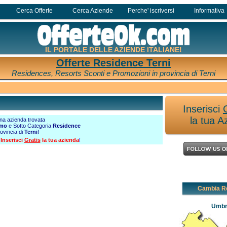
Cerca Offerte
Cerca Aziende
Perche' iscriversi
Informativa
IL PORTALE DELLE AZIENDE ITALIANE!
Offerte Residence Terni
Residences, Resorts Sconti e Promozioni in provincia di Terni
Inserisci
la tua A
a azienda trovata
smo
e Sotto Categoria
Residence
rovincia di
Terni
!
?
Inserisci
Gratis
la tua azienda
!
Cambia R
Umbr