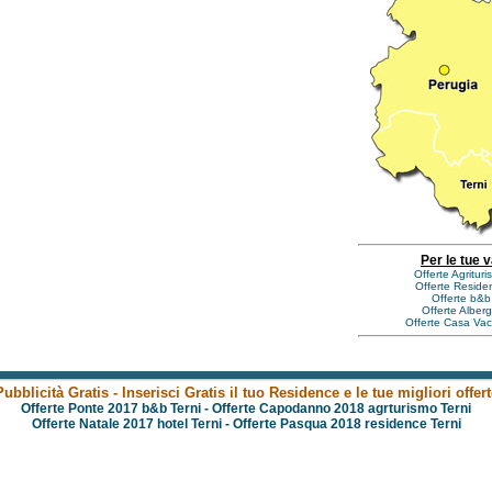
Per le tue 
Offerte Agritur
Offerte Reside
Offerte b&b
Offerte Alber
Offerte Casa Va
Pubblicità Gratis - Inserisci Gratis il tuo Residence e le tue migliori offert
Offerte Ponte 2017 b&b Terni
-
Offerte Capodanno 2018 agrturismo Terni
Offerte Natale 2017 hotel Terni
-
Offerte Pasqua 2018 residence Terni