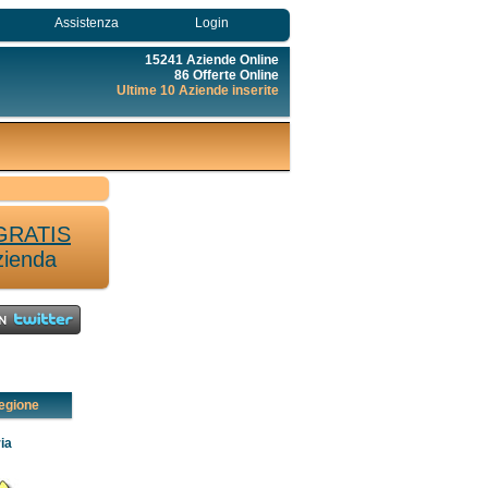
Assistenza
Login
15241 Aziende Online
86 Offerte Online
Ultime 10 Aziende inserite
GRATIS
zienda
egione
ia