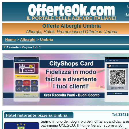
L
L
IL PORTALE DELLE AZIENDE ITALIANE!
Offerte Alberghi Umbria
Alberghi, Hotels Promozioni ed Offerte in Umbria
Home
>
Alberghi
> Umbria
7
Aziende - Pagina
1
di 1
Tel. 3343
Hotel ristorante pizzeria Umbria
Siamo in uno dei luoghi più belli d’Italia,candidati a 
patrimonio UNESCO. Il fiume Nera ci scorre a 50