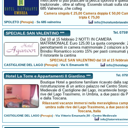
metri,dove si può praticare la pesca sportiva e quella
tradizionale , oltre al rafting. Essendo situati sulla st
685 Valnerina ,che colleg
Camera singola € 25,00 Camera doppia € 50,00 Ca
tripla € 75,00
SPOLETO (
Perugia
)
-
Ss 685 valnerina
info@hotelumbriavalne
Tel. 075
SPECIALE SAN VALENTINO ***
Dal 10 al 15 febbraio 2 NOTTI IN CAMERA
MATRIMONIALE Euro 125,00 La quota comprende: 
pernottamenti in camera matrimoniale 2 colazioni a b
Brindisi Romantico sconto 15% per pasti consumati 
Il ristorante la cantina
SPECIALE SAN VALENTINO dal 10 al 15 febbrai
CASTIGLIONE DEL LAGO (
Perugia
)
-
Via V. Emanuele 91
info@hotelaga
Tel. 07
Hotel La Torre e Appartamenti Il Giardino ***
Boutique Hotel a gestione familiare ricavato dalla sa
ristrutturazione di un antico palazzo nel Centro Stori
Medievale di Castiglione del Lago, incantevole borgo 
rive del Lago Trasimeno, in Umbria, a due passi da 
e dalla Toscana.
Rilassanti vacanze immersi nella meravigliosa cam
umbra sulle rive del Lago Trasimeno, a due passi d
Toscana, Italia
CASTIGLIONE DEL LAGO (
Perugia
)
-
Via Vittorio Emanuele,50 - Centro Medievale
info@latorretrasim