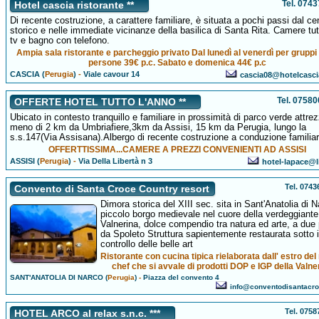
Tel. 074
Hotel cascia ristorante **
Di recente costruzione, a carattere familiare, è situata a pochi passi dal ce
storico e nelle immediate vicinanze della basilica di Santa Rita. Camere tu
tv e bagno con telefono.
Ampia sala ristorante e parcheggio privato Dal lunedì al venerdì per gruppi 
persone 39€ p.c. Sabato e domenica 44€ p.c
CASCIA (
Perugia
)
-
Viale cavour 14
cascia08@hotelcascia
Tel. 0758
OFFERTE HOTEL TUTTO L'ANNO **
Ubicato in contesto tranquillo e familiare in prossimità di parco verde attre
meno di 2 km da Umbriafiere,3km da Assisi, 15 km da Perugia, lungo la
s.s.147(Via Assisana).Albergo di recente costruzione a conduzione familiar
OFFERTTISSIMA...CAMERE A PREZZI CONVENIENTI AD ASSISI
ASSISI (
Perugia
)
-
Via Della Libertà n 3
hotel-lapace@li
Tel. 074
Convento di Santa Croce Country resort
Dimora storica del XIII sec. sita in Sant'Anatolia di N
piccolo borgo medievale nel cuore della verdeggiante
Valnerina, dolce compendio tra natura ed arte, a due
da Spoleto Struttura sapientemente restaurata sotto i
controllo delle belle art
Ristorante con cucina tipica rielaborata dall' estro del
chef che si avvale di prodotti DOP e IGP della Valne
SANT'ANATOLIA DI NARCO (
Perugia
)
-
Piazza del convento 4
info@conventodisantacr
Tel. 075
HOTEL ARCO al relax s.n.c. ***