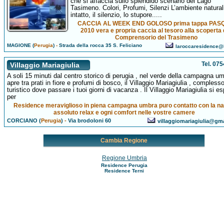
che si affaccia sullo splendido scenario del Lago
Tasimeno. Colori, Profumi, Silenzi L’ambiente natural
intatto, il silenzio, lo stupore.....
CACCIA AL WEEK END GOLOSO prima tappa PAS
2010 vera e propria caccia al tesoro alla scoperta 
Comprensorio del Trasimeno
MAGIONE (
Perugia
)
-
Strada della rocca 35 S. Feliciano
laroccaresidence@l
Tel. 07
Villaggio Mariagiulia
A soli 15 minuti dal centro storico di perugia , nel verde della campagna um
apre tra prati in fiore e profumi di bosco, il Villaggio Mariagiulia , compless
turistico dove passare i tuoi giorni di vacanza . Il Villaggio Mariagiulia si e
per
Residence meraviglioso in piena campagna umbra puro contatto con la na
assoluto relax e ogni comfort nelle vostre camere
CORCIANO (
Perugia
)
-
Via brodoloni 60
villaggiomariagiulia@gm
Cambia Regione
Regione Umbria
Residence Perugia
Residence Terni