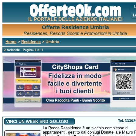
L
L
IL PORTALE DELLE AZIENDE ITALIANE!
Offerte Residence Umbria
Residences, Resorts Sconti e Promozioni in Umbria
Home
>
Residence
> Umbria
2
Aziende - Pagina
1
di 1
Tel. 3339
VINCI UN WEEK END GOLOSO
La Rocca Reasidence è un piccolo complesso di
appartamenti, gestito dai coniugi Donatella e Mauro 