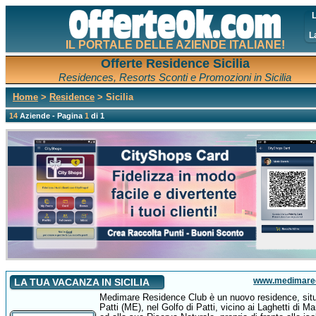
L
L
IL PORTALE DELLE AZIENDE ITALIANE!
Offerte Residence Sicilia
Residences, Resorts Sconti e Promozioni in Sicilia
Home
>
Residence
> Sicilia
14
Aziende - Pagina
1
di 1
www.medimarec
LA TUA VACANZA IN SICILIA
Medimare Residence Club è un nuovo residence, sit
Patti (ME), nel Golfo di Patti, vicino ai Laghetti di Ma