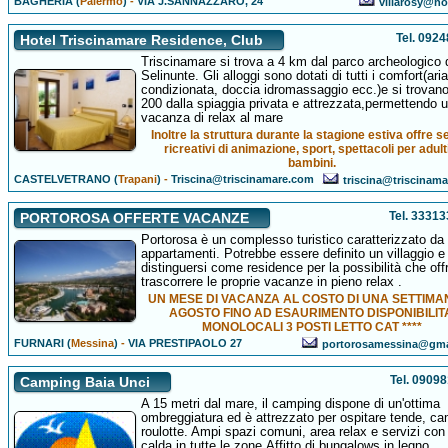
BAGHERIA (
Palermo
)
-
VIA J.SANNAZZARO, 24
villarosy@hot
Tel. 092
Hotel Triscinamare Residence, Club
Triscinamare si trova a 4 km dal parco archeologico 
Selinunte. Gli alloggi sono dotati di tutti i comfort(aria
condizionata, doccia idromassaggio ecc.)e si trovan
200 dalla spiaggia privata e attrezzata,permettendo 
vacanza di relax al mare
Inoltre la struttura durante la stagione estiva offre se
ricreativi di animazione, sport, spettacoli per adult
bambini.
CASTELVETRANO (
Trapani
)
-
Triscina@triscinamare.com
triscina@triscinam
Tel. 3331
PORTOROSA OFFERTE VACANZE
Portorosa è un complesso turistico caratterizzato da v
appartamenti. Potrebbe essere definito un villaggio e
distinguersi come residence per la possibilità che offr
trascorrere le proprie vacanze in pieno relax .
UN MESE DI VACANZA AL COSTO DI UNA SETTIMA
AGOSTO FINO AD ESAURIMENTO DISPONIBILIT
MONOLOCALI 3 POSTI LETTO CAT ****
FURNARI (
Messina
)
-
VIA PRESTIPAOLO 27
portorosamessina@gma
Tel. 0909
Camping Baia Unci
A 15 metri dal mare, il camping dispone di un'ottima
ombreggiatura ed è attrezzato per ospitare tende, c
roulotte. Ampi spazi comuni, area relax e servizi co
calda in tutte le zone.Affitto di bungalows in legno