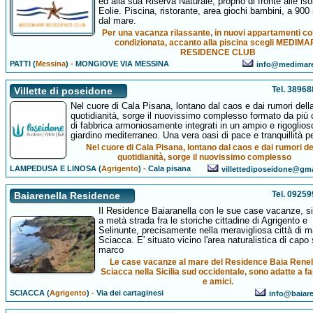
ed alla sua Riserva Naturale, proprio di fronte alle iso
Eolie. Piscina, ristorante, area giochi bambini, a 900 
dal mare.
Per una vacanza rilassante, in nuovi appartamenti co
condizionata, accanto alla piscina scegli MEDIM
RESIDENCE CLUB
PATTI (
Messina
)
-
MONGIOVE VIA MESSINA
info@medimare
Tel. 3896
Villette di poseidone
Nel cuore di Cala Pisana, lontano dal caos e dai rumori dell
quotidianità, sorge il nuovissimo complesso formato da più 
di fabbrica armoniosamente integrati in un ampio e rigoglios
giardino mediterraneo. Una vera oasi di pace e tranquillità p
Nel cuore di Cala Pisana, lontano dal caos e dai rumori de
quotidianità, sorge il nuovissimo complesso
LAMPEDUSA E LINOSA (
Agrigento
)
-
Cala pisana
villettediposeidone@gm
Tel. 0925
Baiarenella Residence
Il Residence Baiaranella con le sue case vacanze, si
a metà strada fra le storiche cittadine di Agrigento e
Selinunte, precisamente nella meravigliosa città di m
Sciacca. E' situato vicino l'area naturalistica di capo
marco
Le case vacanze al mare del Residence Baia Renel
Sciacca nella Sicilia sud occidentale, sono adatte a fa
e amici.
SCIACCA (
Agrigento
)
-
Via dei cartaginesi
info@baiaren