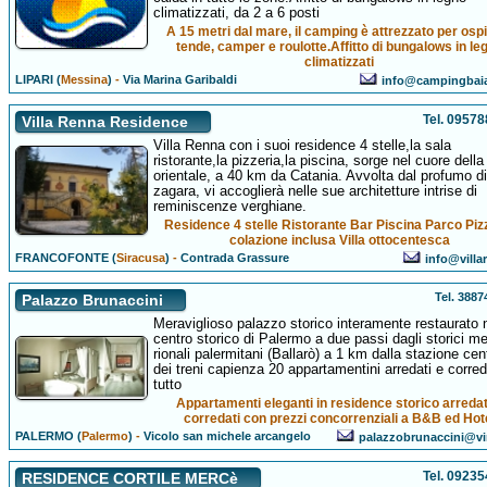
climatizzati, da 2 a 6 posti
A 15 metri dal mare, il camping è attrezzato per osp
tende, camper e roulotte.Affitto di bungalows in le
climatizzati
LIPARI (
Messina
)
-
Via Marina Garibaldi
info@campingbaia
Tel. 0957
Villa Renna Residence
Villa Renna con i suoi residence 4 stelle,la sala
ristorante,la pizzeria,la piscina, sorge nel cuore della 
orientale, a 40 km da Catania. Avvolta dal profumo di
zagara, vi accoglierà nelle sue architetture intrise di
reminiscenze verghiane.
Residence 4 stelle Ristorante Bar Piscina Parco Piz
colazione inclusa Villa ottocentesca
FRANCOFONTE (
Siracusa
)
-
Contrada Grassure
info@villa
Tel. 388
Palazzo Brunaccini
Meraviglioso palazzo storico interamente restaurato 
centro storico di Palermo a due passi dagli storici me
rionali palermitani (Ballarò) a 1 km dalla stazione cen
dei treni capienza 20 appartamentini arredati e correda
tutto
Appartamenti eleganti in residence storico arredat
corredati con prezzi concorrenziali a B&B ed Hot
PALERMO (
Palermo
)
-
Vicolo san michele arcangelo
palazzobrunaccini@virg
Tel. 0923
RESIDENCE CORTILE MERCè