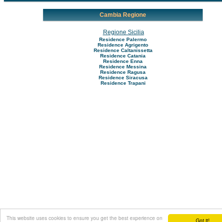
Cambia Regione
Regione Sicilia
Residence Palermo
Residence Agrigento
Residence Caltanissetta
Residence Catania
Residence Enna
Residence Messina
Residence Ragusa
Residence Siracusa
Residence Trapani
This website uses cookies to ensure you get the best experience on
Got it!