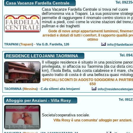
Tel. 0923
Casa Vacanze Fardella Centrale
Casa Vacanze Fardella Centrale si trova nel cuore
dell'omonima via a Trapani. La sua posizione strateg
permette di raggiungere il rinomato centro storico in 
minuti a piedi, così come le vicine stazioni del treno,
pullman e dei traghetti
Gode di nove ampi appartamenti luminosi, fineme
arredati e dotati di tutti i comfort. Il rapporto qualità p
ottimo
TRAPANI (
Trapani
)
-
Via G.B. Fardella, 126
info@fardellacen
Tel. 09
RESIDENCE LETOJANNI TAORMINA
Il villaggio residence è situato in una posizione pano
privilegiata, si affaccia su Taormina (da cui dista circ
km), l’Isola Bella, sulla costa calabrese e il mare, ch
questo tratto di costa è di una bellezza quasi mitolog
SPECIALI SCONTI DI AGOSTO SOGGIORNI A PARTIR
650
TAORMINA (
Messina
)
-
C.da sillemi alta letojanni
info@residenceletoja
Tel. 091
Alloggio per Anziani - Villa Rosy
Societa'cooperativa sociale.
Villa Rosy è una comunita' alloggio per anziani.