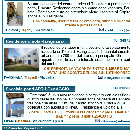
Situato nel cuore del centro storico di Trapani e a pochi passi
porto, il nostro Residence opera sia come casa vacanza, B&
hotel. Particolare cura ed attenzione viene riservata all'Ospi
anche al più esigente.
Con cordialità, riservatezza ed efficienza, offriamo un servi
attento e professionale.
TRAPANI (
Trapani
)
-
Via Mercè 40
cortilemerce@vir
Tel. 3487
Residence orsola -favignana-
Il residence è situato in una posizione assolutament
tranquilla dell’isola di Favignana al di fuori dal circuit
urbano ma a 200 mt. dalla piazza principale. Gli
appartamenti, bilocali e trilocali, curati nei minimi part
del confort.
CHI PRENOTA LA VACANZA ENTRO IL MESE DI M
AVRA UNO SCONTO DEL 10& SUL LISTINO PREZZ
FAVIGNANA (
Trapani
)
-
Via badia
info@residenceor
Tel. 0909
Speciale ponti APRILE /MAGGIO
“ Oltremare” è un nuovo residence alberghiero con classifica 
quattro stelle situato nella rinomata zona balneare di Canneto
frazione che dista 3 Km. dal centro storico di Lipari a cui è
collegata con autobus di linea. Il residence è ubicato alla
2 pers. 3 notti €.150,00 formula residence*** 2 pers. 3 notti €.
B&B*** 2 pers. 3 notti €.260,00 HB
LIPARI (
Messina
)
-
Via calandra s.p.180
oltremare@oltrema
14
Aziende - Pagina
1
di 1