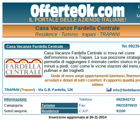
L
L
IL PORTALE DELLE AZIENDE ITALIANE!
Casa Vacanze Fardella Centrale
Residence - Turismo - trapani - TRAPANI
Tel. 0923
Casa Vacanze Fardella Centrale
Casa Vacanze Fardella Centrale si trova nel cuore
dell'omonima via a Trapani. La sua posizione strateg
permette di raggiungere il rinomato centro storico in 
minuti a piedi, così come le vicine stazioni del treno,
pullman e dei traghetti
Gode di nove ampi appartamenti luminosi, fineme
arredati e dotati di tutti i comfort. Il rapporto qualità p
ottimo
TRAPANI (
Trapani
)
-
Via G.B. Fardella, 126
info@fardellacen
Informazioni:
Telefono:
0923542712
Categegoria:
Turismo
Fax:
09231876919
SottoCategoria:
Residence
C.A.P.:
91100
Inserzione aggiornata al 26-11-2014