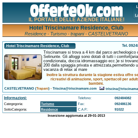
L
L
IL PORTALE DELLE AZIENDE ITALIANE!
Hotel Triscinamare Residence, Club
Residence - Turismo - trapani - CASTELVETRANO
Tel. 092
Hotel Triscinamare Residence, Club
Triscinamare si trova a 4 km dal parco archeologico 
Selinunte. Gli alloggi sono dotati di tutti i comfort(aria
condizionata, doccia idromassaggio ecc.)e si trovan
200 dalla spiaggia privata e attrezzata,permettendo 
vacanza di relax al mare
Inoltre la struttura durante la stagione estiva offre se
ricreativi di animazione, sport, spettacoli per adult
bambini.
CASTELVETRANO (
Trapani
)
-
Triscina@triscinamare.com
triscina@triscinam
Informazioni:
Telefono:
092484082
Categegoria:
Turismo
Fax:
092486136
SottoCategoria:
Residence
C.A.P.:
91022
Inserzione aggiornata al 29-01-2013