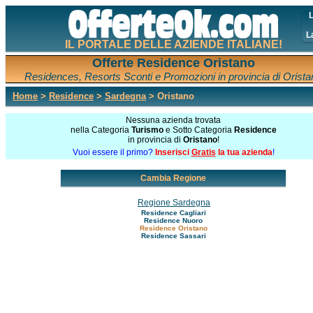
L
L
IL PORTALE DELLE AZIENDE ITALIANE!
Offerte Residence Oristano
Residences, Resorts Sconti e Promozioni in provincia di Orista
Home
>
Residence
>
Sardegna
> Oristano
Nessuna azienda trovata
nella Categoria
Turismo
e Sotto Categoria
Residence
in provincia di
Oristano
!
Vuoi essere il primo?
Inserisci
Gratis
la tua azienda
!
Cambia Regione
Regione Sardegna
Residence Cagliari
Residence Nuoro
Residence Oristano
Residence Sassari