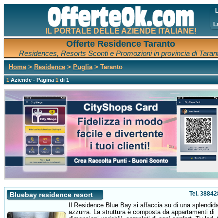
L
L
IL PORTALE DELLE AZIENDE ITALIANE!
Offerte Residence Taranto
Residences, Resorts Sconti e Promozioni in provincia di Taran
Home
>
Residence
>
Puglia
> Taranto
1
Aziende - Pagina
1
di 1
Tel. 3884
Bluebay residence resort
Il Residence Blue Bay si affaccia su di una splendid
azzurra. La struttura è composta da appartamenti di