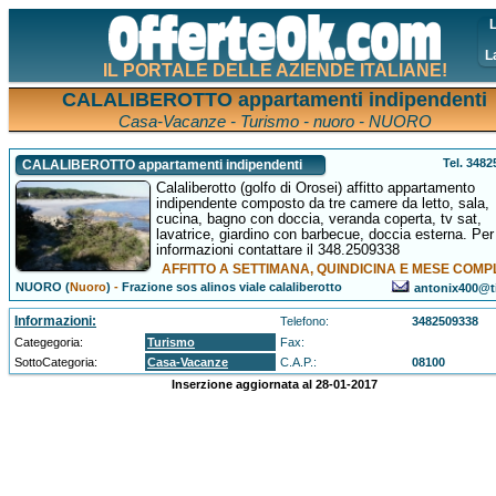
L
L
IL PORTALE DELLE AZIENDE ITALIANE!
CALALIBEROTTO appartamenti indipendenti
Casa-Vacanze - Turismo - nuoro - NUORO
Tel. 348
CALALIBEROTTO appartamenti indipendenti
Calaliberotto (golfo di Orosei) affitto appartamento
indipendente composto da tre camere da letto, sala,
cucina, bagno con doccia, veranda coperta, tv sat,
lavatrice, giardino con barbecue, doccia esterna. Per
informazioni contattare il 348.2509338
AFFITTO A SETTIMANA, QUINDICINA E MESE COMP
NUORO (
Nuoro
)
-
Frazione sos alinos viale calaliberotto
antonix400@tis
Informazioni:
Telefono:
3482509338
Categegoria:
Turismo
Fax:
SottoCategoria:
Casa-Vacanze
C.A.P.:
08100
Inserzione aggiornata al 28-01-2017