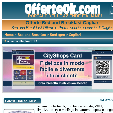
L
L
IL PORTALE DELLE AZIENDE ITALIANE!
Offerte Bed and Breakfast Cagliari
Bed and Breakfast Offerte e Promozioni in provincia di Cagliar
Home
>
Bed and Breakfast
>
Sardegna
> Cagliari
17
Aziende - Pagina
1
di 1
Tel. 070
Guest House Alex
Camere confortevoli, con bagno privato, WIFI,
climatizzate, tv e minifrigo in camera, doppia e singo