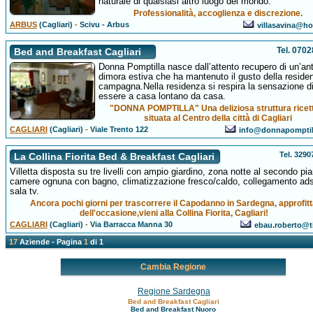
naturale di qualsiasi altro luogo del mondo.
Professionalità, accoglienza e discrezione.
ARBUS
(Cagliari)
-
Scivu - Arbus
villasavina@hot
Tel. 070
Bed and Breakfast Cagliari
Donna Pomptilla nasce dall’attento recupero di un’an
dimora estiva che ha mantenuto il gusto della reside
campagna.Nella residenza si respira la sensazione d
essere a casa lontano da casa.
"DONNA POMPTILLA" Una deliziosa struttura ricet
situata al Centro della città di Cagliari
CAGLIARI
(Cagliari)
-
Viale Trento 122
info@donnapomptil
Tel. 329
La Collina Fiorita Bed & Breakfast Cagliari
Villetta disposta su tre livelli con ampio giardino, zona notte al secondo pia
camere ognuna con bagno, climatizzazione fresco/caldo, collegamento ads
sala tv.
Ancora pochi giorni per trascorrere il Capodanno in Sardegna, approfit
dell'occasione,vieni alla Collina Fiorita, Cagliari!
CAGLIARI
(Cagliari)
-
Via Barracca Manna 30
ebau.roberto@tis
17
Aziende - Pagina
1
di 1
Cambia Regione
Regione Sardegna
Bed and Breakfast Cagliari
Bed and Breakfast Nuoro