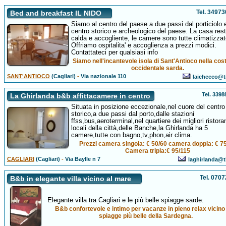
Tel. 3497
Bed and breakfast IL NIDO
Siamo al centro del paese a due passi dal porticiolo 
centro storico e archeologico del paese. La casa res
calda e accogliente, le camere sono tutte climatizzat
Offriamo ospitalita' e accoglienza a prezzi modici.
Contattateci per qualsiasi info
Siamo nell'incantevole isola di Sant'Antioco nella cos
occidentale sarda.
SANT'ANTIOCO
(Cagliari)
-
Via nazionale 110
laichecco@ti
Tel. 339
La Ghirlanda b&b affittacamere in centro
Situata in posizione eccezionale,nel cuore del centro
storico,a due passi dal porto,dalle stazioni
ffss,bus,aeroterminal,nel quartiere dei migliori ristoran
locali della città,delle Banche,la Ghirlanda ha 5
camere,tutte con bagno,tv,phon,air clima.
Prezzi camera singola: € 50/60 camera doppia: € 7
Camera tripla:€ 95/115
CAGLIARI
(Cagliari)
-
Via Baylle n 7
laghirlanda@ti
Tel. 070
B&b in elegante villa vicino al mare
Elegante villa tra Cagliari e le più belle spiagge sarde:
B&b confortevole e intimo per vacanze in pieno relax vicino 
spiagge più belle della Sardegna.