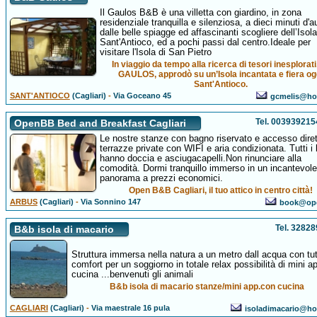
Il Gaulos B&B è una villetta con giardino, in zona
residenziale tranquilla e silenziosa, a dieci minuti d'a
dalle belle spiagge ed affascinanti scogliere dell’Isola
Sant'Antioco, ed a pochi passi dal centro.Ideale per
visitare l'Isola di San Pietro
In viaggio da tempo alla ricerca di tesori inesplorati
GAULOS, approdò su un’Isola incantata e fiera og
Sant'Antioco.
SANT'ANTIOCO
(Cagliari)
-
Via Goceano 45
gcmelis@hot
Tel. 00393921
OpenBB Bed and Breakfast Cagliari
Le nostre stanze con bagno riservato e accesso diret
terrazze private con WIFI e aria condizionata. Tutti i
hanno doccia e asciugacapelli.Non rinunciare alla
comodità. Dormi tranquillo immerso in un incantevole
panorama a prezzi economici.
Open B&B Cagliari, il tuo attico in centro città!
ARBUS
(Cagliari)
-
Via Sonnino 147
book@ope
Tel. 3282
B&b isola di macario
Struttura immersa nella natura a un metro dall acqua con tutt
comfort per un soggiorno in totale relax possibilità di mini a
cucina ...benvenuti gli animali
B&b isola di macario stanze/mini app.con cucina
CAGLIARI
(Cagliari)
-
Via maestrale 16 pula
isoladimacario@hot