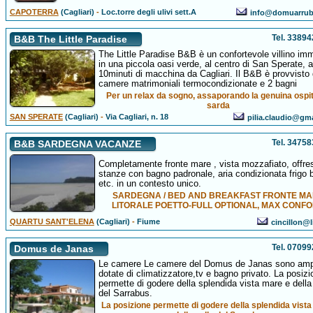
CAPOTERRA
(Cagliari)
-
Loc.torre degli ulivi sett.A
info@domuarrub
Tel. 3389
B&B The Little Paradise
The Little Paradise B&B è un confortevole villino im
in una piccola oasi verde, al centro di San Sperate, a
10minuti di macchina da Cagliari. Il B&B è provvisto 
camere matrimoniali termocondizionate e 2 bagni
Per un relax da sogno, assaporando la genuina ospit
sarda
SAN SPERATE
(Cagliari)
-
Via Cagliari, n. 18
pilia.claudio@gm
Tel. 3475
B&B SARDEGNA VACANZE
Completamente fronte mare , vista mozzafiato, offres
stanze con bagno padronale, aria condizionata frigo 
etc. in un contesto unico.
SARDEGNA / BED AND BREAKFAST FRONTE M
LITORALE POETTO-FULL OPTIONAL, MAX CONFO
QUARTU SANT'ELENA
(Cagliari)
-
Fiume
cincillon@l
Tel. 0709
Domus de Janas
Le camere Le camere del Domus de Janas sono amp
dotate di climatizzatore,tv e bagno privato. La posizi
permette di godere della splendida vista mare e della
del Sarrabus.
La posizione permette di godere della splendida vist