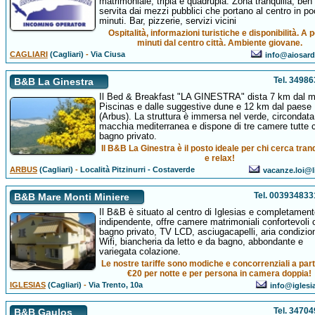
matrimoniale, tripla e quadrupla. Zona tranquilla, ben
servita dai mezzi pubblici che portano al centro in po
minuti. Bar, pizzerie, servizi vicini
Ospitalità, informazioni turistiche e disponibilità. A 
minuti dal centro città. Ambiente giovane.
CAGLIARI
(Cagliari)
-
Via Ciusa
info@aiosard
Tel. 3498
B&B La Ginestra
Il Bed & Breakfast "LA GINESTRA" dista 7 km dal m
Piscinas e dalle suggestive dune e 12 km dal paese
(Arbus). La struttura è immersa nel verde, circondata
macchia mediterranea e dispone di tre camere tutte c
bagno privato.
Il B&B La Ginestra è il posto ideale per chi cerca tranq
e relax!
ARBUS
(Cagliari)
-
Località Pitzinurri - Costaverde
vacanze.loi@li
Tel. 00393483
B&B Mare Monti Miniere
Il B&B è situato al centro di Iglesias e completamen
indipendente, offre camere matrimoniali confortevoli 
bagno privato, TV LCD, asciugacapelli, aria condizio
Wifi, biancheria da letto e da bagno, abbondante e
variegata colazione.
Le nostre tariffe sono modiche e concorrenziali a part
€20 per notte e per persona in camera doppia!
IGLESIAS
(Cagliari)
-
Via Trento, 10a
info@iglesia
Tel. 3470
B&B Gaulos