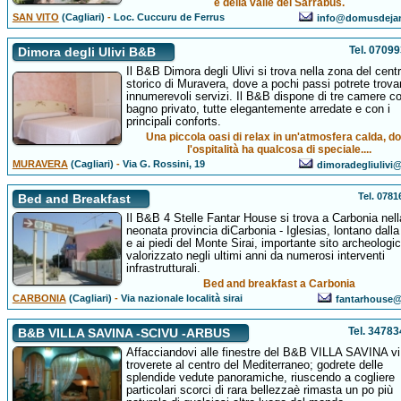
e della valle del Sarrabus.
SAN VITO
(Cagliari)
-
Loc. Cuccuru de Ferrus
info@domusdejan
Tel. 0709
Dimora degli Ulivi B&B
Il B&B Dimora degli Ulivi si trova nella zona del cent
storico di Muravera, dove a pochi passi potrete trova
innumerevoli servizi. Il B&B dispone di tre camere c
bagno privato, tutte elegantemente arredate e con i
principali conforts.
Una piccola oasi di relax in un'atmosfera calda, d
l'ospitalità ha qualcosa di speciale....
MURAVERA
(Cagliari)
-
Via G. Rossini, 19
dimoradegliulivi@a
Tel. 078
Bed and Breakfast
Il B&B 4 Stelle Fantar House si trova a Carbonia nell
neonata provincia diCarbonia - Iglesias, lontano dalla 
e ai piedi del Monte Sirai, importante sito archeologi
valorizzato negli ultimi anni da numerosi interventi
infrastrutturali.
Bed and breakfast a Carbonia
CARBONIA
(Cagliari)
-
Via nazionale località sirai
fantarhouse@a
Tel. 3478
B&B VILLA SAVINA -SCIVU -ARBUS
Affacciandovi alle finestre del B&B VILLA SAVINA vi
troverete al centro del Mediterraneo; godrete delle
splendide vedute panoramiche, riuscendo a cogliere
particolari scorci di rara bellezzaè rimasta un po più