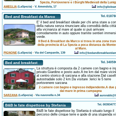
Spezia, Portovenere e i Borghi Medievali della Luni
AMEGLIA
(LaSpezia)
-
V. Amendola, 17
info@gliolean
Tel. 0187
Bed and Breakfast da Marco
E' il bed and breakfast ideale per chi ama stare a con
della natura senza rinunciare alla comodità della citt
alla vicinanza al mare al quale si può arrivare
comodamente in auto oppure tramite sentieri immersi
verde.
Il Bed & Breakfast da Marco si trova in una zona tran
della provincia di La Spezia a poca distanza da Mont
al Mare.
PIGNONE
(LaSpezia)
-
Via del Campanile, 139
info@bedandbreakfastdam
Tel. 3405
Bed and breakfast
La struttura è composta da 2 camere con bagno e in
privato.Giardino e posto auto.A tre km dal mare vici
al centro storico di sarzana e alla stazione.Dal casel
autostradale solo 2 km.Da visitare :lerici le 5 terre
portovenere sarzana
2 camere con bagno e ingresso indipendente.A due 
dal mare in prima campagna
SARZANA
(LaSpezia)
-
Via navonella n.34
aurorabb@li
Tel. 0039347
B&B le fate dispettose by Stefania
B&B le fate dispettose by Stefania è situato lungo il
percorso delle cinque terre e gode di una stupenda v