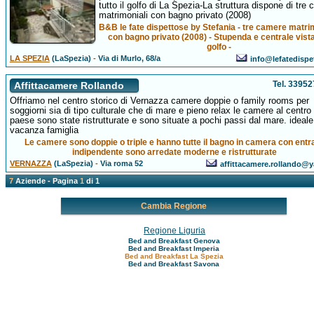
tutto il golfo di La Spezia-La struttura dispone di tre
matrimoniali con bagno privato (2008)
B&B le fate dispettose by Stefania - tre camere matri
con bagno privato (2008) - Stupenda e centrale vista
golfo -
LA SPEZIA
(LaSpezia)
-
Via di Murlo, 68/a
info@lefatedispet
Tel. 3395
Affittacamere Rollando
Offriamo nel centro storico di Vernazza camere doppie o family rooms per
soggiorni sia di tipo culturale che di mare e pieno relax le camere al centro
paese sono state ristrutturate e sono situate a pochi passi dal mare. ideale
vacanza famiglia
Le camere sono doppie o triple e hanno tutte il bagno in camera con entr
indipendente sono arredate moderne e ristrutturate
VERNAZZA
(LaSpezia)
-
Via roma 52
affittacamere.rollando@y
7
Aziende - Pagina
1
di 1
Cambia Regione
Regione Liguria
Bed and Breakfast Genova
Bed and Breakfast Imperia
Bed and Breakfast La Spezia
Bed and Breakfast Savona