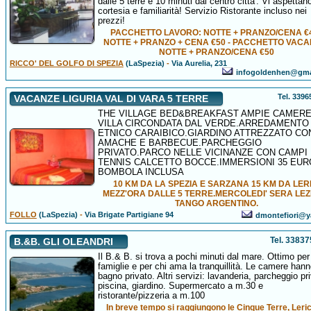
dalle 5 terre e 10 minuti dal centro citta'. Vi aspettan
cortesia e familiarità! Servizio Ristorante incluso nei
prezzi!
PACCHETTO LAVORO: NOTTE + PRANZO/CENA €4
NOTTE + PRANZO + CENA €50 - PACCHETTO VACA
NOTTE + PRANZO/CENA €50
RICCO' DEL GOLFO DI SPEZIA
(LaSpezia)
-
Via Aurelia, 231
infogoldenhen@gma
Tel. 339
VACANZE LIGURIA VAL DI VARA 5 TERRE
THE VILLAGE BED&BREAKFAST AMPIE CAMERE
VILLA CIRCONDATA DAL VERDE.ARREDAMENTO
ETNICO CARAIBICO.GIARDINO ATTREZZATO CO
AMACHE E BARBECUE.PARCHEGGIO
PRIVATO.PARCO NELLE VICINANZE CON CAMPI
TENNIS CALCETTO BOCCE.IMMERSIONI 35 EUR
BOMBOLA INCLUSA
10 KM DA LA SPEZIA E SARZANA 15 KM DA LERI
MEZZ'ORA DALLE 5 TERRE.MERCOLEDI' SERA LEZ
TANGO ARGENTINO.
FOLLO
(LaSpezia)
-
Via Brigate Partigiane 94
dmontefiori@y
Tel. 3383
B.&B. GLI OLEANDRI
Il B.& B. si trova a pochi minuti dal mare. Ottimo per
famiglie e per chi ama la tranquillità. Le camere hanno
bagno privato. Altri servizi: lavanderia, parcheggio pr
piscina, giardino. Supermercato a m.30 e
ristorante/pizzeria a m.100
In breve tempo si raggiungono le Cinque Terre, Leric