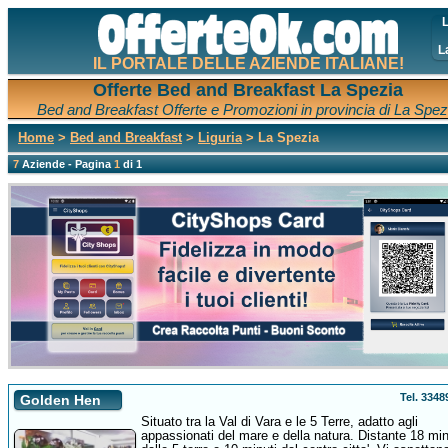
L
L
IL PORTALE DELLE AZIENDE ITALIANE!
Offerte Bed and Breakfast La Spezia
Bed and Breakfast Offerte e Promozioni in provincia di La Spez
Home
>
Bed and Breakfast
>
Liguria
> La Spezia
7
Aziende - Pagina
1
di 1
Tel. 334
Golden Hen
Situato tra la Val di Vara e le 5 Terre, adatto agli
appassionati del mare e della natura. Distante 18 min