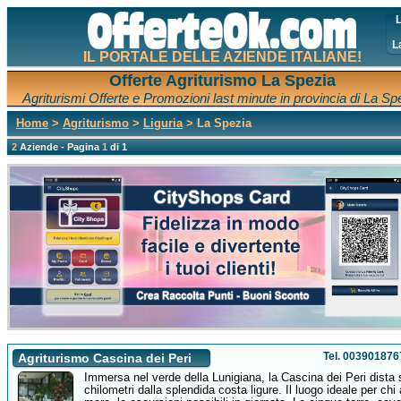
L
L
IL PORTALE DELLE AZIENDE ITALIANE!
Offerte Agriturismo La Spezia
Agriturismi Offerte e Promozioni last minute in provincia di La Sp
Home
>
Agriturismo
>
Liguria
> La Spezia
2
Aziende - Pagina
1
di 1
Tel. 00390187
Agriturismo Cascina dei Peri
Immersa nel verde della Lunigiana, la Cascina dei Peri dista s
chilometri dalla splendida costa ligure. Il luogo ideale per chi