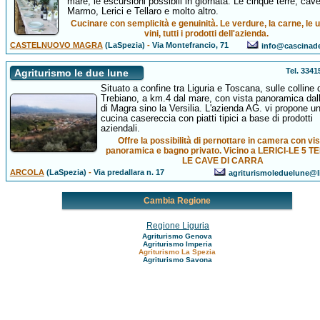
mare, le escursioni possibili in giornata. Le cinque terre, cave
Marmo, Lerici e Tellaro e molto altro.
Cucinare con semplicità e genuinità. Le verdure, la carne, le u
vini, tutti i prodotti dell'azienda.
CASTELNUOVO MAGRA
(LaSpezia)
-
Via Montefrancio, 71
info@cascinadei
Tel. 334
Agriturismo le due lune
Situato a confine tra Liguria e Toscana, sulle colline 
Trebiano, a km.4 dal mare, con vista panoramica dal
di Magra sino la Versilia. L'azienda AG. vi propone u
cucina casereccia con piatti tipici a base di prodotti
aziendali.
Offre la possibilità di pernottare in camera con vi
panoramica e bagno privato. Vicino a LERICI-LE 5 T
LE CAVE DI CARRA
ARCOLA
(LaSpezia)
-
Via predallara n. 17
agriturismoleduelune@li
Cambia Regione
Regione Liguria
Agriturismo Genova
Agriturismo Imperia
Agriturismo La Spezia
Agriturismo Savona