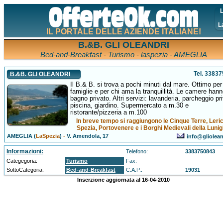
L
L
IL PORTALE DELLE AZIENDE ITALIANE!
B.&B. GLI OLEANDRI
Bed-and-Breakfast - Turismo - laspezia - AMEGLIA
Tel. 3383
B.&B. GLI OLEANDRI
Il B.& B. si trova a pochi minuti dal mare. Ottimo per
famiglie e per chi ama la tranquillità. Le camere hanno
bagno privato. Altri servizi: lavanderia, parcheggio pr
piscina, giardino. Supermercato a m.30 e
ristorante/pizzeria a m.100
In breve tempo si raggiungono le Cinque Terre, Leric
Spezia, Portovenere e i Borghi Medievali della Luni
AMEGLIA (
LaSpezia
)
-
V. Amendola, 17
info@gliolean
Informazioni:
Telefono:
3383750843
Categegoria:
Turismo
Fax:
SottoCategoria:
Bed-and-Breakfast
C.A.P.:
19031
Inserzione aggiornata al 16-04-2010