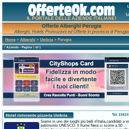
L
L
IL PORTALE DELLE AZIENDE ITALIANE!
Offerte Alberghi Perugia
Alberghi, Hotels Promozioni ed Offerte in provincia di Perugia
Home
>
Alberghi
>
Umbria
> Perugia
7
Aziende - Pagina
1
di 1
Tel. 3343
Hotel ristorante pizzeria Umbria
Siamo in uno dei luoghi più belli d’Italia,candidati a 
patrimonio UNESCO. Il fiume Nera ci scorre a 50