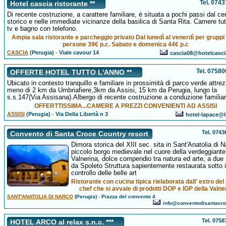
Tel. 074
Hotel cascia ristorante **
Di recente costruzione, a carattere familiare, è situata a pochi passi dal ce
storico e nelle immediate vicinanze della basilica di Santa Rita. Camere tu
tv e bagno con telefono.
Ampia sala ristorante e parcheggio privato Dal lunedì al venerdì per gruppi 
persone 39€ p.c. Sabato e domenica 44€ p.c
CASCIA
(Perugia)
-
Viale cavour 14
cascia08@hotelcascia
Tel. 0758
OFFERTE HOTEL TUTTO L'ANNO **
Ubicato in contesto tranquillo e familiare in prossimità di parco verde attre
meno di 2 km da Umbriafiere,3km da Assisi, 15 km da Perugia, lungo la
s.s.147(Via Assisana).Albergo di recente costruzione a conduzione familiar
OFFERTTISSIMA...CAMERE A PREZZI CONVENIENTI AD ASSISI
ASSISI
(Perugia)
-
Via Della Libertà n 3
hotel-lapace@li
Tel. 074
Convento di Santa Croce Country resort
Dimora storica del XIII sec. sita in Sant'Anatolia di N
piccolo borgo medievale nel cuore della verdeggiante
Valnerina, dolce compendio tra natura ed arte, a due
da Spoleto Struttura sapientemente restaurata sotto i
controllo delle belle art
Ristorante con cucina tipica rielaborata dall' estro del
chef che si avvale di prodotti DOP e IGP della Valne
SANT'ANATOLIA DI NARCO
(Perugia)
-
Piazza del convento 4
info@conventodisantacr
Tel. 075
HOTEL ARCO al relax s.n.c. ***