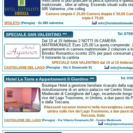
metri,dove si può praticare la pesca sportiva e quella
tradizionale , oltre al rafting. Essendo situati sulla st
685 Valnerina ,che colleg
Camera singola € 25,00 Camera doppia € 50,00 Ca
tripla € 75,00
SPOLETO
(Perugia)
-
Ss 685 valnerina
info@hotelumbriavalne
Tel. 075
SPECIALE SAN VALENTINO ***
Dal 10 al 15 febbraio 2 NOTTI IN CAMERA
MATRIMONIALE Euro 125,00 La quota comprende: 
pernottamenti in camera matrimoniale 2 colazioni a b
Brindisi Romantico sconto 15% per pasti consumati 
Il ristorante la cantina
SPECIALE SAN VALENTINO dal 10 al 15 febbrai
CASTIGLIONE DEL LAGO
(Perugia)
-
Via V. Emanuele 91
info@hotelaga
Tel. 07
Hotel La Torre e Appartamenti Il Giardino ***
Boutique Hotel a gestione familiare ricavato dalla sa
ristrutturazione di un antico palazzo nel Centro Stori
Medievale di Castiglione del Lago, incantevole borgo 
rive del Lago Trasimeno, in Umbria, a due passi da 
e dalla Toscana.
Rilassanti vacanze immersi nella meravigliosa cam
umbra sulle rive del Lago Trasimeno, a due passi d
Toscana, Italia
CASTIGLIONE DEL LAGO
(Perugia)
-
Via Vittorio Emanuele,50 - Centro Medievale
info@latorretrasim