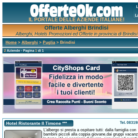
L
L
IL PORTALE DELLE AZIENDE ITALIANE!
Offerte Alberghi Brindisi
Alberghi, Hotels Promozioni ed Offerte in provincia di Brindisi
Home
>
Alberghi
>
Puglia
> Brindisi
2
Aziende - Pagina
1
di 1
Tel. 0831
Hotel Ristorante Il Timone ***
L'albergo si presta a ospitare tutti: dalla famiglia con
bambini piccoli alla coppia giovane,dai gruppi vacanz