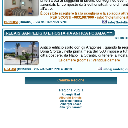
la terza età ai soggiorni di lavoro, convegni ed eventi
aziendali. E’ composto da 2 edifici situati uno di fron
all'altro.
È possibile scegliere tra la scogliera o la spiaggia attr
PER SCONTI +0831987900 - info@hoteltimone.i
BRINDISI
(Brindisi)
-
Via dei Tamerici S.NC
info@hotelti
RELAIS SANT'ELIGIO E HOSTARIA ANTICA POSADA ****
Tel. 083
Antico edificio sorto con gli Aragonesi, quando la reg
Bona Sforza , nella prima metà del ‘500 impose a tutt
città costiere, da Napoli a Otranto, di tenere la Posta
Le camere (rooms) : Ventidue camere
OSTUNI
(Brindisi)
-
VIA GIOSUE' PINTO 48/50
info@santeligior
Cambia Regione
Regione Puglia
Alberghi Bari
Alberghi Brindisi
Alberghi Foggia
Alberghi Lecce
Alberghi Taranto