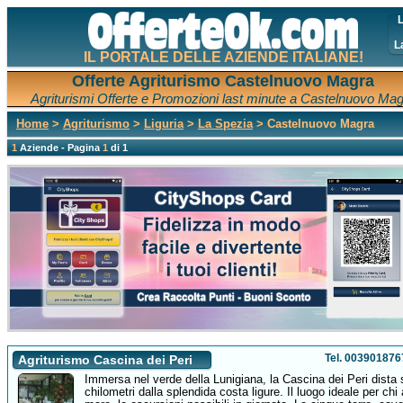
L
L
IL PORTALE DELLE AZIENDE ITALIANE!
Offerte Agriturismo Castelnuovo Magra
Agriturismi Offerte e Promozioni last minute a Castelnuovo Ma
Home
>
Agriturismo
>
Liguria
>
La Spezia
> Castelnuovo Magra
1
Aziende - Pagina
1
di 1
Tel. 00390187
Agriturismo Cascina dei Peri
Immersa nel verde della Lunigiana, la Cascina dei Peri dista s
chilometri dalla splendida costa ligure. Il luogo ideale per chi