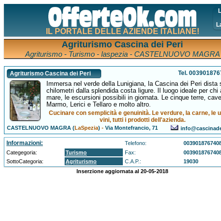
L
L
IL PORTALE DELLE AZIENDE ITALIANE!
Agriturismo Cascina dei Peri
Agriturismo - Turismo - laspezia - CASTELNUOVO MAGRA
Tel. 00390187
Agriturismo Cascina dei Peri
Immersa nel verde della Lunigiana, la Cascina dei Peri dista s
chilometri dalla splendida costa ligure. Il luogo ideale per chi
mare, le escursioni possibili in giornata. Le cinque terre, cave
Marmo, Lerici e Tellaro e molto altro.
Cucinare con semplicità e genuinità. Le verdure, la carne, le u
vini, tutti i prodotti dell'azienda.
CASTELNUOVO MAGRA (
LaSpezia
)
-
Via Montefrancio, 71
info@cascinadei
Informazioni:
Telefono:
003901876740
Categegoria:
Turismo
Fax:
003901876740
SottoCategoria:
Agriturismo
C.A.P.:
19030
Inserzione aggiornata al 20-05-2018