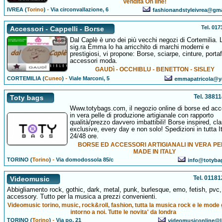
Vendita On line!
IVREA (
Torino
)
-
Via circonvallazione, 6
fashionandstyleivrea@gm
Tel. 01
Accessori - Cappelli - Borse
Dal Caplè è uno dei più vecchi negozi di Cortemilia. 
sig.ra Emma lo ha arricchito di marchi moderni e
prestigiosi, vi propone: Borse, sciarpe, cinture, portaf
accessori moda.
GAUDì - OCCHIBLU - BENETTON - SISLEY
CORTEMILIA (
Cuneo
)
-
Viale Marconi, 5
emmapatricola@y
Tel. 3881
Toty bags
Www.totybags.com, il negozio online di borse ed acc
in vera pelle di produzione artigianale con rapporto
qualità/prezzo davvero imbattibili! Borse inspired, cla
exclusive, every day e non solo! Spedizioni in tutta It
24/48 ore.
BORSE ED ACCESSORI ARTIGIANALI IN VERA PE
MADE IN ITALY
TORINO (
Torino
)
-
Via domodossola 85/c
info@totyba
Tel. 0118
Videomusic
Abbigliamento rock, gothic, dark, metal, punk, burlesque, emo, fetish, pvc,
accessory. Tutto per la musica a prezzi convenienti.
Videomusic torino, music, rock&roll, fashion, tutta la musica rock e le mode
intorno a noi. Tutte le novita' da londra
TORINO (
Torino
)
-
Via po, 21
videomusiconline@li