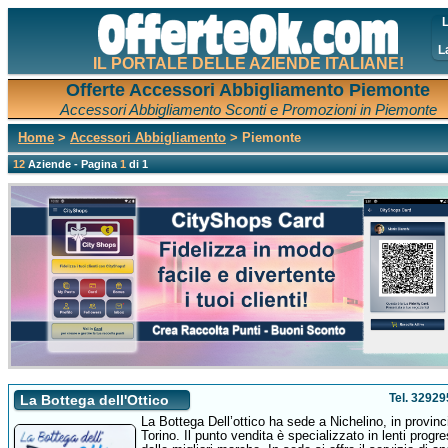
L
L
IL PORTALE DELLE AZIENDE ITALIANE!
Offerte Accessori Abbigliamento Piemonte
Accessori Abbigliamento Sconti e Promozioni in Piemonte
Home
>
Accessori Abbigliamento
> Piemonte
12
Aziende - Pagina
1
di 1
Tel. 3292
La Bottega dell'Ottico
La Bottega Dell’ottico ha sede a Nichelino, in provinc
Torino. Il punto vendita è specializzato in lenti progr