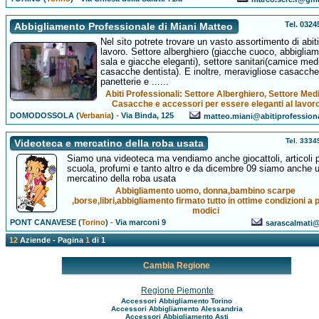
Tel. 032
Abbigliamento Professionale di Miani Matteo
Nel sito potrete trovare un vasto assortimento di abit
lavoro. Settore alberghiero (giacche cuoco, abbiglia
sala e giacche eleganti), settore sanitari(camice med
casacche dentista). E inoltre, meravigliose casacche
panetterie e ......
Abiti Professionali: Settore Alberghiero, Settore Med
Casacche e accessori per essere eleganti al lavoro .
DOMODOSSOLA (
Verbania
)
-
Via Binda, 125
matteo.miani@abitiprofession
Tel. 333
Videoteca e mercatino della roba usata
Siamo una videoteca ma vendiamo anche giocattoli, articoli p
scuola, profumi e tanto altro e da dicembre 09 siamo anche 
mercatino della roba usata
Abbigliamento uomo, donna,bambino scarpe
,borse,libri,abbigliamento firmato tutto in ottime condizioni a 
modici
PONT CANAVESE (
Torino
)
-
Via marconi 9
sarascalmati@a
12
Aziende - Pagina
1
di 1
Cambia Regione
Regione Piemonte
Accessori Abbigliamento Torino
Accessori Abbigliamento Alessandria
Accessori Abbigliamento Asti