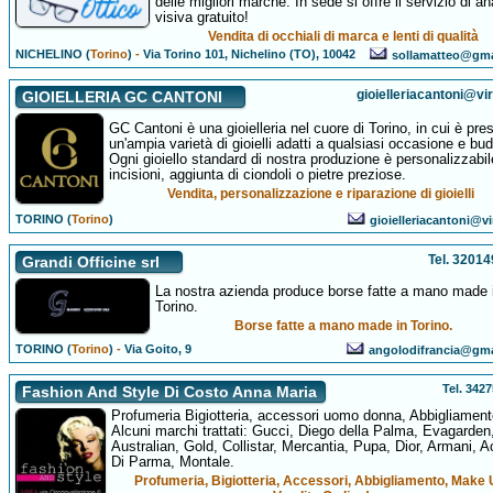
delle migliori marche. In sede si offre il servizio di ana
visiva gratuito!
Vendita di occhiali di marca e lenti di qualità
NICHELINO (
Torino
)
-
Via Torino 101, Nichelino (TO), 10042
sollamatteo@gma
gioielleriacantoni@virg
GIOIELLERIA GC CANTONI
GC Cantoni è una gioielleria nel cuore di Torino, in cui è pre
un'ampia varietà di gioielli adatti a qualsiasi occasione e bud
Ogni gioiello standard di nostra produzione è personalizzabi
incisioni, aggiunta di ciondoli o pietre preziose.
Vendita, personalizzazione e riparazione di gioielli
TORINO (
Torino
)
gioielleriacantoni@vir
Tel. 3201
Grandi Officine srl
La nostra azienda produce borse fatte a mano made 
Torino.
Borse fatte a mano made in Torino.
TORINO (
Torino
)
-
Via Goito, 9
angolodifrancia@gm
Tel. 342
Fashion And Style Di Costo Anna Maria
Profumeria Bigiotteria, accessori uomo donna, Abbigliament
Alcuni marchi trattati: Gucci, Diego della Palma, Evagarden
Australian, Gold, Collistar, Mercantia, Pupa, Dior, Armani, 
Di Parma, Montale.
Profumeria, Bigiotteria, Accessori, Abbigliamento, Make 