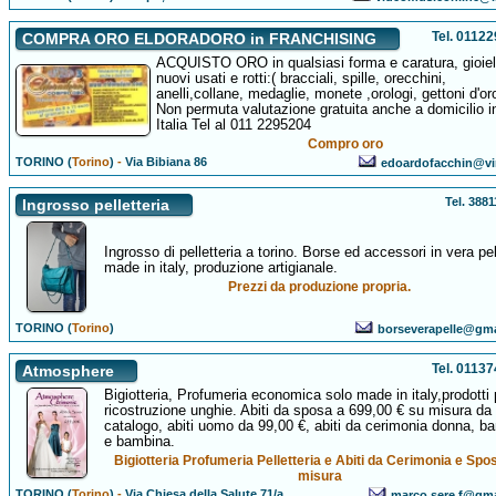
Tel. 0112
COMPRA ORO ELDORADORO in FRANCHISING
ACQUISTO ORO in qualsiasi forma e caratura, gioiell
nuovi usati e rotti:( bracciali, spille, orecchini,
anelli,collane, medaglie, monete ,orologi, gettoni d'or
Non permuta valutazione gratuita anche a domicilio in
Italia Tel al 011 2295204
Compro oro
TORINO (
Torino
)
-
Via Bibiana 86
edoardofacchin@virg
Tel. 388
Ingrosso pelletteria
Ingrosso di pelletteria a torino. Borse ed accessori in vera pel
made in italy, produzione artigianale.
Prezzi da produzione propria.
TORINO (
Torino
)
borseverapelle@gm
Tel. 0113
Atmosphere
Bigiotteria, Profumeria economica solo made in italy,prodotti 
ricostruzione unghie. Abiti da sposa a 699,00 € su misura da
catalogo, abiti uomo da 99,00 €, abiti da cerimonia donna, b
e bambina.
Bigiotteria Profumeria Pelletteria e Abiti da Cerimonia e Spo
misura
TORINO (
Torino
)
-
Via Chiesa della Salute 71/a
marco.sere.f@gm