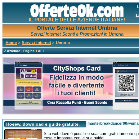
L
L
IL PORTALE DELLE AZIENDE ITALIANE!
Offerte Servizi Internet Umbria
Servizi Internet Sconti e Promozioni in Umbria
Home
>
Servizi Internet
> Umbria
2
Aziende - Pagina
1
di 1
masterbreakdancer00@gmai
Hoeew, download e guide gratuite.
Sito web dove è possibile scaricare gratuitamente qu
cosa e imparare con le sue guide!