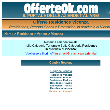
L
L
IL PORTALE DELLE AZIENDE ITALIANE!
Offerte Residence Vicenza
Residences, Resorts Sconti e Promozioni in provincia di Vicen
Home
>
Residence
>
Veneto
> Vicenza
Nessuna azienda trovata
nella Categoria
Turismo
e Sotto Categoria
Residence
in provincia di
Vicenza
!
Vuoi essere il primo?
Inserisci
Gratis
la tua azienda
!
Cambia Regione
Regione Veneto
Residence Venezia
Residence Belluno
Residence Padova
Residence Rovigo
Residence Treviso
Residence Verona
Residence Vicenza