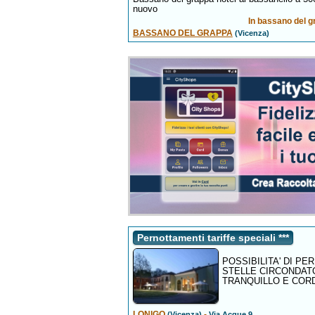
nuovo
In bassano del g
BASSANO DEL GRAPPA
(Vicenza)
Pernottamenti tariffe speciali ***
POSSIBILITA' DI PE
STELLE CIRCONDATO
TRANQUILLO E COR
LONIGO
-
(Vicenza)
Via Acque 9