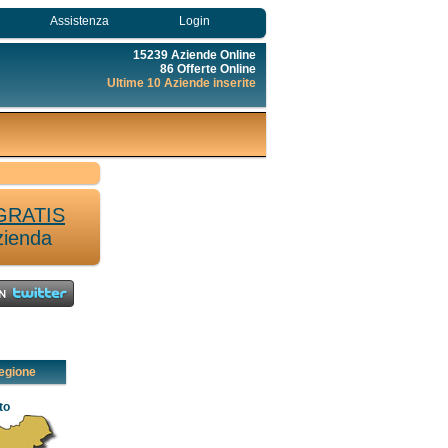
Assistenza
Login
15239 Aziende Online
86 Offerte Online
Ultime 10 Aziende inserite
GRATIS
zienda
egione
to