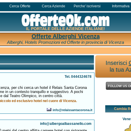
Cerca Offerte
Cerca Aziende
Perche' iscriversi
Informativa
IL PORTALE DELLE AZIENDE ITALIANE!
Offerte Alberghi Vicenza
Alberghi, Hotels Promozioni ed Offerte in provincia di Vicenza
Inserisci
la tua A
Tel. 0444324678
icenza, per chi cerca un hotel il Relais Santa Corona
me in un contesto tranquillo e suggestivo. A pochi
e dal Teatro Olimpico, in centro città.
iccolo ed esclusivo hotel nel cuore di Vicenza.
Cambia R
info@relaissantacorona.it
Vene
info@albergoalbassanello.com
metri dal centro affitta camere hotel con ristorante