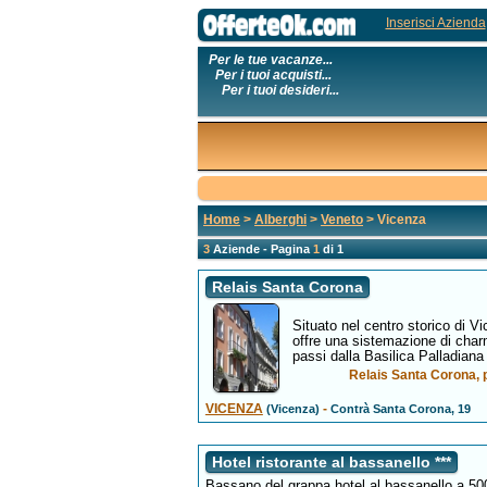
Inserisci Azienda
Per le tue vacanze...
Per i tuoi acquisti...
Per i tuoi desideri...
Home
>
Alberghi
>
Veneto
> Vicenza
3
Aziende - Pagina
1
di 1
Relais Santa Corona
Situato nel centro storico di V
offre una sistemazione di char
passi dalla Basilica Palladiana 
Relais Santa Corona, p
VICENZA
-
(Vicenza)
Contrà Santa Corona, 19
Hotel ristorante al bassanello ***
Bassano del grappa hotel al bassanello a 500 