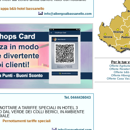
rappa b&b hotel bassanello
info@albergoalbassanello.com
Per le tue 
Offerte Agritur
Offerte Reside
Offerte b&b
Offerte Alber
Offerte Casa Va
Tel. 0444436043
RNOTTARE A TARIFFE SPECIALI IN HOTEL 3
 DAL VERDE DEI COLLI BERICI, IN AMBIENTE
DIALE
Pernottamenti tariffe speciali
info@acquehotel.com