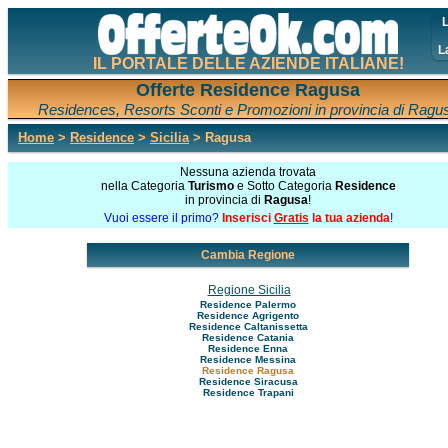
L
L
IL PORTALE DELLE AZIENDE ITALIANE!
Offerte Residence Ragusa
Residences, Resorts Sconti e Promozioni in provincia di Ragu
Home
>
Residence
>
Sicilia
> Ragusa
Nessuna azienda trovata
nella Categoria
Turismo
e Sotto Categoria
Residence
in provincia di
Ragusa
!
Vuoi essere il primo?
Inserisci
Gratis
la tua azienda
!
Cambia Regione
Regione Sicilia
Residence Palermo
Residence Agrigento
Residence Caltanissetta
Residence Catania
Residence Enna
Residence Messina
Residence Ragusa
Residence Siracusa
Residence Trapani