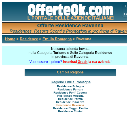
L
L
IL PORTALE DELLE AZIENDE ITALIANE!
Offerte Residence Ravenna
Residences, Resorts Sconti e Promozioni in provincia di Rave
Home
>
Residence
>
Emilia Romagna
> Ravenna
Nessuna azienda trovata
nella Categoria
Turismo
e Sotto Categoria
Residence
in provincia di
Ravenna
!
Vuoi essere il primo?
Inserisci
Gratis
la tua azienda
!
Cambia Regione
Regione Emilia Romagna
Residence Bologna
Residence Ferrara
Residence Forli' Cesena
Residence Modena
Residence Parma
Residence Piacenza
Residence Ravenna
Residence Reggio Emilia
Residence Rimini