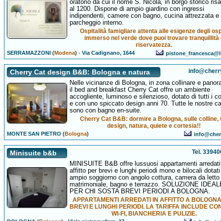
oratorio da cui il nome S. Nicola, in borgo storico ris
al 1200. Dispone di ampio giardino con ingressi
indipendenti, camere con bagno, cucina attrezzata e
parcheggio interno.
Ospitalità famigliare attenta alle esigenze degli ospi
immerso nel verde dove puoi trovare tranquillità
riservatezza.
SERRAMAZZONI (
Modena
)
-
Via Cadignano, 1644
pistone_francesca@li
info@cherry
Cherry Cat design B&B: Bologna e natura
Nelle vicinanze di Bologna, in zona collinare e panor
il bed and breakfast Cherry Cat offre un ambiente
accogliente, luminoso e silenzioso, dotato di tutti i c
e con uno spiccato design anni 70. Tutte le nostre 
sono con bagno en-suite.
Cherry Cat B&B: dormire a Bologna, sulle colline, 
design, natura, quiete e cortesia!!
MONTE SAN PIETRO (
Bologna
)
info@cherr
Tel. 3394
Minisuite b&b
MINISUITE B&B offre lussuosi appartamenti arredati
affitto per brevi e lunghi periodi mono e bilocali dotati
ampio soggiorno con angolo cottura, camera da letto
matrimoniale, bagno e terrazzo. SOLUZIONE IDEAL
PER CHI SOSTA BREVI PERIODI A BOLOGNA.
APPARTAMENTI ARREDATI IN AFFITTO A BOLOGN
BREVI E LUNGHI PERIODI. LA TARIFFA INCLUDE CO
WI-FI, BIANCHERIA E PULIZIE.