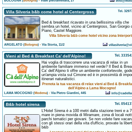
BOLOGNA (
Bologna
)
-
Viale pietramellara, 27
info@minis
Tel. 329
Villa Silveria b&b come hotel al Centergross
Bed & breakfast ricavato in una bellissima villa che
sembra un hotel, vicino al Centergross, San Giorgio 
Piano, Castel Maggiore.
Villa Silveria b&b come hotel vicino zona Interport
ARGELATO (
Bologna
)
-
Via Storta, 11/2
villasilveria@vir
Tel. 3335
Vieni al Bed & Breakfast Ca' dell'Alpino!
Hai voglia di trascorrere una vacanza di relax in un
ambiente familiare immerso nel verde? Il Bed & Brea
Ca’ dell’Alpino ti offre un ambiente confortevole, gode
un'ampia vista sul Cimone ed è in prossimità di impor
itinerari naturalistici.
Prenota la tua vacanza di relax vieni al Bed & Breakfa
dell'Alpino a Lama Mocogno!
LAMA MOCOGNO (
Modena
)
-
Via Pietro Giardini, 445
info@cadellal
Tel. 0541
B&b hotel sirena
L'Hotel Sirena è a 100 metri dalla stazione treni e a 7
mare in piena movida di Miramare, zona di locali nott
parchi tematici per giovani. Se non volete fare vaca
con gli stessi orari della vita d'ufficio, provate la liber
b&b