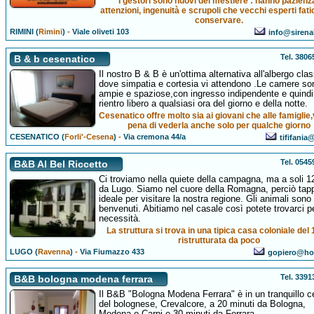
I gestori sono nuovi del mestiere : hanno pazienz
attenzioni, ingenuità e scrupoli che vecchi esperti fat
conservare.
RIMINI (
Rimini
)
-
Viale oliveti 103
info@sirenah
Tel. 380
B & b cesenatico
Il nostro B & B è un'ottima alternativa all'albergo clas
dove simpatia e cortesia vi attendono .Le camere so
ampie e spaziose,con ingresso indipendente e quindi
rientro libero a qualsiasi ora del giorno e della notte.
Cesenatico offre molto sia ai giovani che alle famiglie,
pena di vederla anche solo per qualche giorno
CESENATICO (
Forli'-Cesena
)
-
Via cremona 44/a
tififania@
Tel. 054
B&B Al Bel Riccetto
Ci troviamo nella quiete della campagna, ma a soli 
da Lugo. Siamo nel cuore della Romagna, perciò tap
ideale per visitare la nostra regione. Gli animali sono 
benvenuti. Abitiamo nel casale così potete trovarci p
necessità.
La struttura si trova in una tipica casa coloniale del
ristrutturata da poco
LUGO (
Ravenna
)
-
Via Fiumazzo 433
gopiero@hot
Tel. 339
B&B bologna modena ferrara
Il B&B "Bologna Modena Ferrara" è in un tranquillo c
del bolognese, Crevalcore, a 20 minuti da Bologna,
Modena o Carpi e 30 minuti da Ferrara.