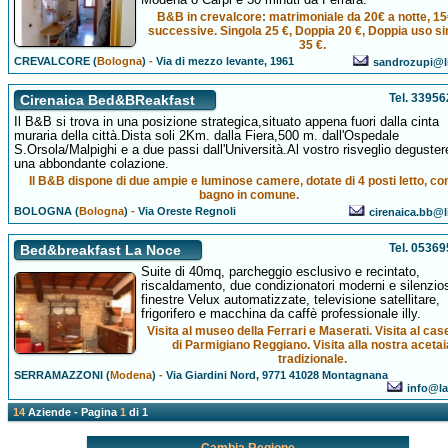
B&B in crevalcore: matrimoniale da 20€ a notte, 15
successive. Singola 25 €, Doppia 20 €, Doppia uso si
35 €.
CREVALCORE (
Bologna
)
-
Via di mezzo levante, 1961
sandrozupi@li
Tel. 3395
Cirenaica Bed&BReakfast
Il B&B si trova in una posizione strategica,situato appena fuori dalla cinta
muraria della città.Dista soli 2Km. dalla Fiera,500 m. dall'Ospedale
S.Orsola/Malpighi e a due passi dall'Università.Al vostro risveglio deguster
una abbondante colazione.
Il B&B dispone di due ampie e luminose camere, dotate di 4 posti letto, co
bagno in comune.
BOLOGNA (
Bologna
)
-
Via Oreste Regnoli
cirenaica.bb@li
Tel. 0536
Bed&breakfast La Noce
Suite di 40mq, parcheggio esclusivo e recintato,
riscaldamento, due condizionatori moderni e silenzios
finestre Velux automatizzate, televisione satellitare,
frigorifero e macchina da caffè professionale illy.
Visita al museo della Ferrari e Maserati. Visita al case
di Parmigiano Reggiano. Visita alla nostra acetai
tradizionale.
SERRAMAZZONI (
Modena
)
-
Via Giardini Nord, 9771 41028 Montagnana
info@la
14
Aziende - Pagina
1
di 1