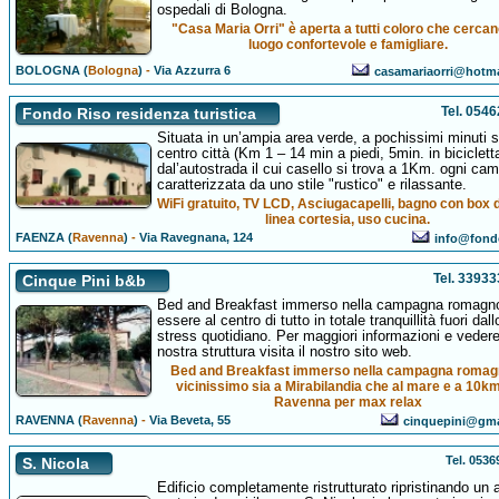
ospedali di Bologna.
"Casa Maria Orri" è aperta a tutti coloro che cerca
luogo confortevole e famigliare.
BOLOGNA (
Bologna
)
-
Via Azzurra 6
casamariaorri@hotm
Tel. 054
Fondo Riso residenza turistica
Situata in un’ampia area verde, a pochissimi minuti s
centro città (Km 1 – 14 min a piedi, 5min. in biciclett
dal’autostrada il cui casello si trova a 1Km. ogni ca
caratterizzata da uno stile "rustico" e rilassante.
WiFi gratuito, TV LCD, Asciugacapelli, bagno con box 
linea cortesia, uso cucina.
FAENZA (
Ravenna
)
-
Via Ravegnana, 124
info@fondo
Tel. 3393
Cinque Pini b&b
Bed and Breakfast immerso nella campagna romagno
essere al centro di tutto in totale tranquillità fuori dall
stress quotidiano. Per maggiori informazioni e vedere
nostra struttura visita il nostro sito web.
Bed and Breakfast immerso nella campagna romag
vicinissimo sia a Mirabilandia che al mare e a 10k
Ravenna per max relax
RAVENNA (
Ravenna
)
-
Via Beveta, 55
cinquepini@gma
Tel. 053
S. Nicola
Edificio completamente ristrutturato ripristinando un 