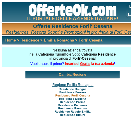
L
L
IL PORTALE DELLE AZIENDE ITALIANE!
Offerte Residence Forli' Cesena
Residences, Resorts Sconti e Promozioni in provincia di Forli' C
Home
>
Residence
>
Emilia Romagna
> Forli' Cesena
Nessuna azienda trovata
nella Categoria
Turismo
e Sotto Categoria
Residence
in provincia di
Forli'-Cesena
!
Vuoi essere il primo?
Inserisci
Gratis
la tua azienda
!
Cambia Regione
Regione Emilia Romagna
Residence Bologna
Residence Ferrara
Residence Forli' Cesena
Residence Modena
Residence Parma
Residence Piacenza
Residence Ravenna
Residence Reggio Emilia
Residence Rimini