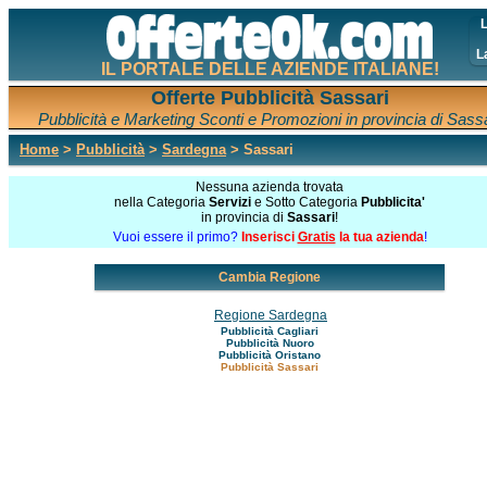
L
L
IL PORTALE DELLE AZIENDE ITALIANE!
Offerte Pubblicità Sassari
Pubblicità e Marketing Sconti e Promozioni in provincia di Sass
Home
>
Pubblicità
>
Sardegna
> Sassari
Nessuna azienda trovata
nella Categoria
Servizi
e Sotto Categoria
Pubblicita'
in provincia di
Sassari
!
Vuoi essere il primo?
Inserisci
Gratis
la tua azienda
!
Cambia Regione
Regione Sardegna
Pubblicità Cagliari
Pubblicità Nuoro
Pubblicità Oristano
Pubblicità Sassari